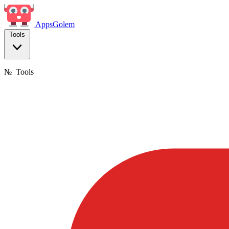
Apps
Golem
Tools
№
Tools