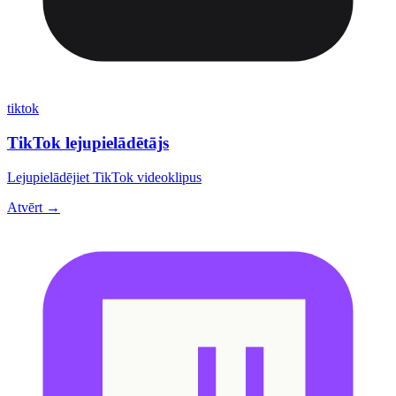
tiktok
TikTok lejupielādētājs
Lejupielādējiet TikTok videoklipus
Atvērt →