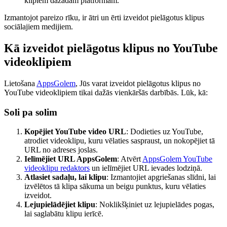
klipiem dažādām platformām.
Izmantojot pareizo rīku, ir ātri un ērti izveidot pielāgotus klipus
sociālajiem medijiem.
Kā izveidot pielāgotus klipus no YouTube
videoklipiem
Lietošana
AppsGolem
, Jūs varat izveidot pielāgotus klipus no
YouTube videoklipiem tikai dažās vienkāršās darbībās. Lūk, kā:
Soli pa solim
Kopējiet YouTube video URL
: Dodieties uz YouTube,
atrodiet videoklipu, kuru vēlaties saspraust, un nokopējiet tā
URL no adreses joslas.
Ielīmējiet URL AppsGolem
: Atvērt
AppsGolem YouTube
videoklipu redaktors
un ielīmējiet URL ievades lodziņā.
Atlasiet sadaļu, lai klipu
: Izmantojiet apgriešanas slīdni, lai
izvēlētos tā klipa sākuma un beigu punktus, kuru vēlaties
izveidot.
Lejupielādējiet klipu
: Noklikšķiniet uz lejupielādes pogas,
lai saglabātu klipu ierīcē.