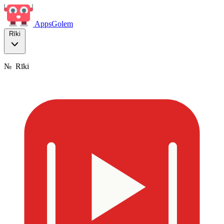
Apps
Golem
Rīki
№
Rīki