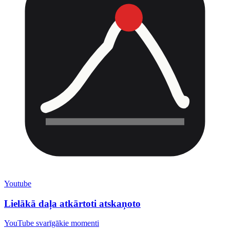
Youtube
Lielākā daļa atkārtoti atskaņoto
YouTube svarīgākie momenti