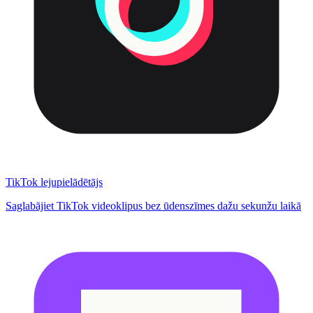
TikTok lejupielādētājs
Saglabājiet TikTok videoklipus bez ūdenszīmes dažu sekunžu laikā