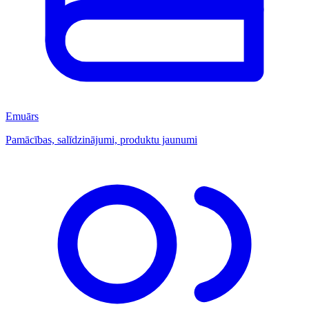
Emuārs
Pamācības, salīdzinājumi, produktu jaunumi