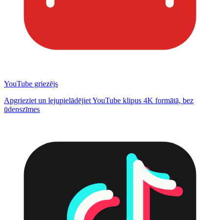
YouTube griezējs
Apgrieziet un lejupielādējiet YouTube klipus 4K formātā, bez
ūdenszīmes