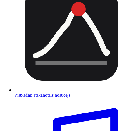
Visbiežāk atskaņotais nosūcējs