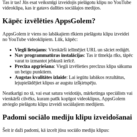
Tas ir tas! Jūs esat veiksmīgi izveidojis pielāgotu klipu no YouTube
videoklipa, kas ir gatavs dalīties sociālajos medijos.
Kāpēc izvēlēties AppsGolem?
AppsGolem ir viens no labākajiem rīkiem pielāgotu klipu izveidei
no YouTube videoklipiem. Lūk, kāpēc:
Viegli lietojams
: Vienkārši ielīmējiet URL un sāciet rediģēt.
Nav programmatūras instalācijas
: Tas ir tīmekļa rīks, tāpēc
varat to izmantot jebkurā ierīcē.
Precīza apgriešana
: Viegli izvēlieties precīzus klipa sākuma
un beigu punktiem.
Augstas kvalitātes izlaide
: Lai iegūtu labākos rezultātus,
lejupielādējiet klipus ar augstu izšķirtspēju.
Neatkarīgi no tā, vai esat satura veidotājs, mārketinga speciālists vai
vienkārši cilvēks, kuram patīk kopīgot videoklipus, AppsGolem
atvieglo pielāgotu klipu izveidi sociālajiem medijiem.
Padomi sociālo mediju klipu izveidošanai
Šeit ir daži padomi, kā izcelt jūsu sociālo mediju klipus: