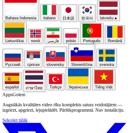
Bahasa Indonesia
italiano
latviešu
●
日本語
한국어
Lietuviškai
norsk
فارسی
polski
Português
Română
Русский
српски
slovensky
Slovenščina
svenska
español
Türkçe
Українська
Tiếng Việt
ภาษาไทย
Apps
Golem
Augstākās kvalitātes video rīku komplekts satura veidotājiem —
izgriezt, apgriezt, lejupielādēt. Pārlūkprogrammā. Nav instalāciju.
Sekojiet tālāk