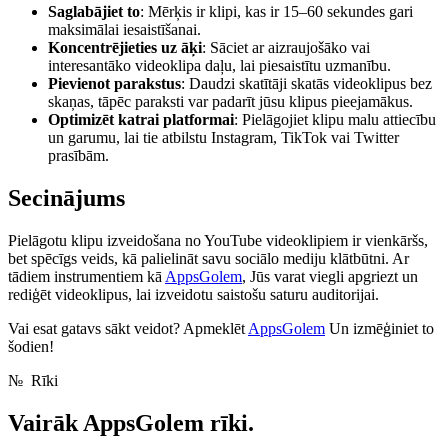
Saglabājiet to
: Mērķis ir klipi, kas ir 15–60 sekundes gari
maksimālai iesaistīšanai.
Koncentrējieties uz āķi
: Sāciet ar aizraujošāko vai
interesantāko videoklipa daļu, lai piesaistītu uzmanību.
Pievienot parakstus
: Daudzi skatītāji skatās videoklipus bez
skaņas, tāpēc paraksti var padarīt jūsu klipus pieejamākus.
Optimizēt katrai platformai
: Pielāgojiet klipu malu attiecību
un garumu, lai tie atbilstu Instagram, TikTok vai Twitter
prasībām.
Secinājums
Pielāgotu klipu izveidošana no YouTube videoklipiem ir vienkāršs,
bet spēcīgs veids, kā palielināt savu sociālo mediju klātbūtni. Ar
tādiem instrumentiem kā
AppsGolem
, Jūs varat viegli apgriezt un
rediģēt videoklipus, lai izveidotu saistošu saturu auditorijai.
Vai esat gatavs sākt veidot? Apmeklēt
AppsGolem
Un izmēģiniet to
šodien!
№
Rīki
Vairāk
AppsGolem rīki.