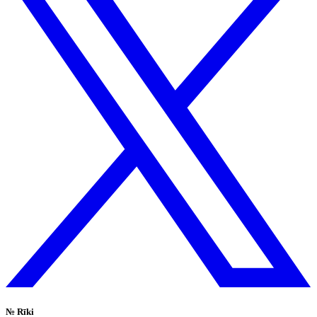
№
Rīki