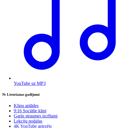
YouTube uz MP3
№
Lietošanas gadījumi
Klipu aplādes
9:16 Sociālie klipi
Garās straumes izcēlumi
Lekciju nodaļas
4K YouTube griezējs