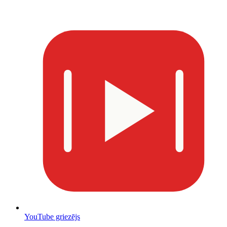
YouTube griezējs