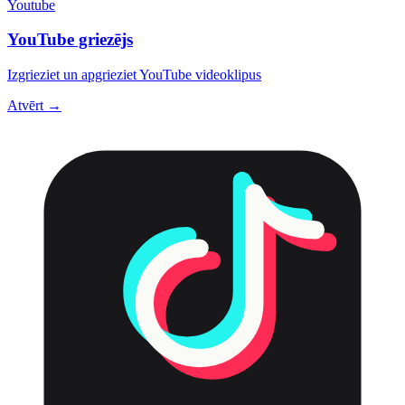
Youtube
YouTube griezējs
Izgrieziet un apgrieziet YouTube videoklipus
Atvērt →