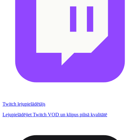
Twitch lejupielādētājs
Lejupielādējiet Twitch VOD un klipus pilnā kvalitātē