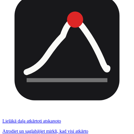
Lielākā daļa atkārtoti atskaņoto
Atrodiet un saglabājiet mirkli, kad visi atkārto