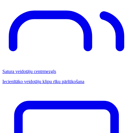
Satura veidotāju centrmezgls
Iecienītāko veidotāju klipu rīku pārlūkošana