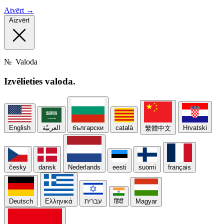
Atvērt →
Aizvērt
№
Valoda
Izvēlieties
valoda.
English
العربيّة
български
català
Hrvatski
繁體中文
česky
dansk
Nederlands
eesti
suomi
français
Deutsch
Ελληνικά
עברית
हिंदी
Magyar