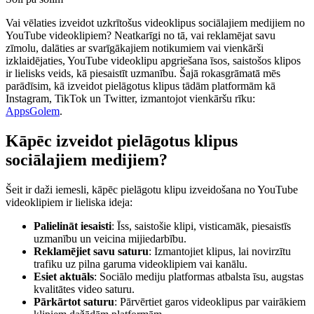
Vai vēlaties izveidot uzkrītošus videoklipus sociālajiem medijiem no
YouTube videoklipiem? Neatkarīgi no tā, vai reklamējat savu
zīmolu, dalāties ar svarīgākajiem notikumiem vai vienkārši
izklaidējaties, YouTube videoklipu apgriešana īsos, saistošos klipos
ir lielisks veids, kā piesaistīt uzmanību. Šajā rokasgrāmatā mēs
parādīsim, kā izveidot pielāgotus klipus tādām platformām kā
Instagram, TikTok un Twitter, izmantojot vienkāršu rīku:
AppsGolem
.
Kāpēc izveidot pielāgotus klipus
sociālajiem medijiem?
Šeit ir daži iemesli, kāpēc pielāgotu klipu izveidošana no YouTube
videoklipiem ir lieliska ideja:
Palielināt iesaisti
: Īss, saistošie klipi, visticamāk, piesaistīs
uzmanību un veicina mijiedarbību.
Reklamējiet savu saturu
: Izmantojiet klipus, lai novirzītu
trafiku uz pilna garuma videoklipiem vai kanālu.
Esiet aktuāls
: Sociālo mediju platformas atbalsta īsu, augstas
kvalitātes video saturu.
Pārkārtot saturu
: Pārvērtiet garos videoklipus par vairākiem