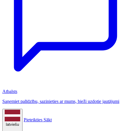
Atbalsts
Saņemiet palīdzību, sazinieties ar mums, bieži uzdotie jautājumi
Pieteikties
Sākt
latviešu