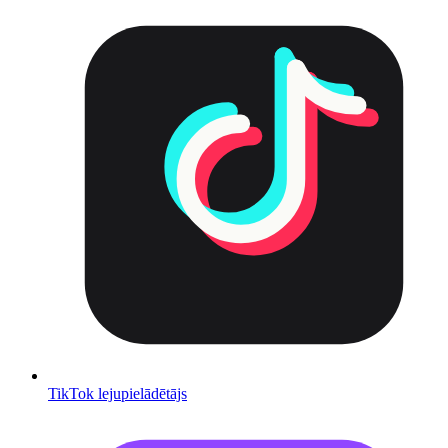
TikTok lejupielādētājs