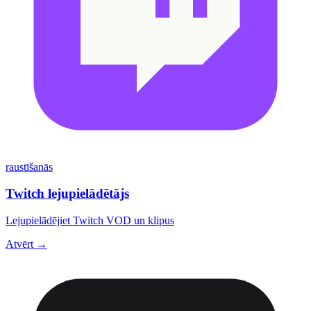
raustīšanās
Twitch lejupielādētājs
Lejupielādējiet Twitch VOD un klipus
Atvērt →