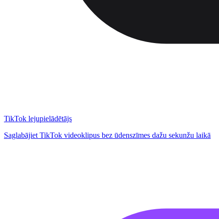
TikTok lejupielādētājs
Saglabājiet TikTok videoklipus bez ūdenszīmes dažu sekunžu laikā