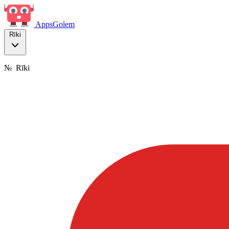
Apps
Golem
Rīki
№
Rīki