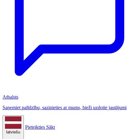
Atbalsts
Saņemiet palīdzību, sazinieties ar mums, bieži uzdotie jautājumi
Pieteikties
Sākt
latviešu