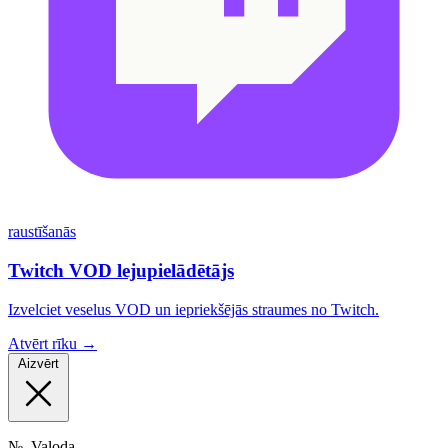
raustīšanās
Twitch VOD lejupielādētājs
Izvelciet veselus VOD un iepriekšējās straumes no Twitch.
Atvērt rīku →
Aizvērt
№
Valoda