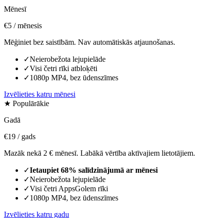
Mēnesī
€5
/ mēnesis
Mēģiniet bez saistībām. Nav automātiskās atjaunošanas.
✓
Neierobežota lejupielāde
✓
Visi četri rīki atbloķēti
✓
1080p MP4, bez ūdenszīmes
Izvēlieties katru mēnesi
★ Populārākie
Gadā
€19
/ gads
Mazāk nekā 2 € mēnesī. Labākā vērtība aktīvajiem lietotājiem.
✓
Ietaupiet 68% salīdzinājumā ar mēnesi
✓
Neierobežota lejupielāde
✓
Visi četri AppsGolem rīki
✓
1080p MP4, bez ūdenszīmes
Izvēlieties katru gadu