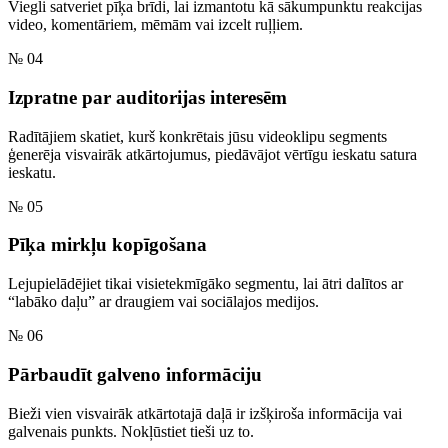
Viegli satveriet pīķa brīdi, lai izmantotu kā sākumpunktu reakcijas
video, komentāriem, mēmām vai izcelt ruļļiem.
№ 04
Izpratne par auditorijas interesēm
Radītājiem skatiet, kurš konkrētais jūsu videoklipu segments
ģenerēja visvairāk atkārtojumus, piedāvājot vērtīgu ieskatu satura
ieskatu.
№ 05
Pīķa mirkļu kopīgošana
Lejupielādējiet tikai visietekmīgāko segmentu, lai ātri dalītos ar
“labāko daļu” ar draugiem vai sociālajos medijos.
№ 06
Pārbaudīt galveno informāciju
Bieži vien visvairāk atkārtotajā daļā ir izšķiroša informācija vai
galvenais punkts. Nokļūstiet tieši uz to.