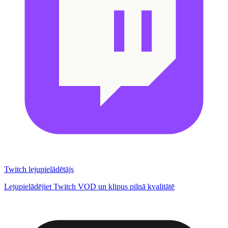
Twitch lejupielādētājs
Lejupielādējiet Twitch VOD un klipus pilnā kvalitātē