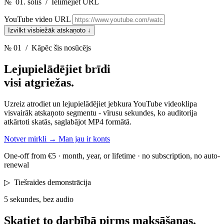
№
01. solis
/
Ielīmējiet URL
YouTube video URL
Izvilkt visbiežāk atskaņoto
↓
№ 01
/ Kāpēc šis nosūcējs
Lejupielādējiet brīdi
visi atgriežas.
Uzreiz atrodiet un lejupielādējiet jebkura YouTube videoklipa
visvairāk atskaņoto segmentu - vīrusu sekundes, ko auditorija
atkārtoti skatās, saglabājot MP4 formātā.
Notver mirkli
→
Man jau ir konts
One-off from €5 · month, year, or lifetime · no subscription, no auto-
renewal
▷
Tiešraides demonstrācija
5 sekundes, bez audio
Skatiet to darbībā
pirms maksāšanas.