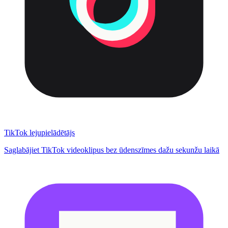
TikTok lejupielādētājs
Saglabājiet TikTok videoklipus bez ūdenszīmes dažu sekunžu laikā