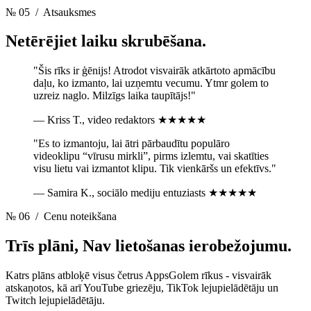
№ 05
/ Atsauksmes
Netērējiet laiku
skrubēšana.
"Šis rīks ir ģēnijs! Atrodot visvairāk atkārtoto apmācību
daļu, ko izmanto, lai uzņemtu vecumu. Ytmr golem to
uzreiz naglo. Milzīgs laika taupītājs!"
— Kriss T., video redaktors
★★★★★
"Es to izmantoju, lai ātri pārbaudītu populāro
videoklipu “vīrusu mirkli”, pirms izlemtu, vai skatīties
visu lietu vai izmantot klipu. Tik vienkāršs un efektīvs."
— Samira K., sociālo mediju entuziasts
★★★★★
№ 06
/ Cenu noteikšana
Trīs plāni,
Nav lietošanas ierobežojumu.
Katrs plāns atbloķē visus četrus AppsGolem rīkus - visvairāk
atskaņotos, kā arī YouTube griezēju, TikTok lejupielādētāju un
Twitch lejupielādētāju.