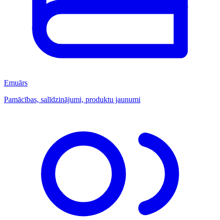
Emuārs
Pamācības, salīdzinājumi, produktu jaunumi