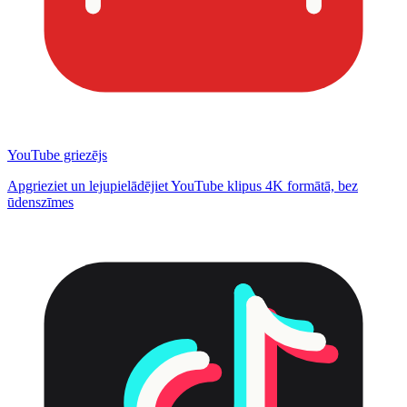
YouTube griezējs
Apgrieziet un lejupielādējiet YouTube klipus 4K formātā, bez
ūdenszīmes