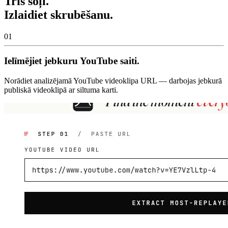
Trīs soļi.
Izlaidiet skrubēšanu.
01
Ielīmējiet jebkuru YouTube saiti.
Norādiet analizējamā YouTube videoklipa URL — darbojas jebkurā
publiskā videoklipā ar siltuma karti.