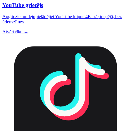
YouTube griezējs
Apgrieziet un lejupielādējiet YouTube klipus 4K izšķirtspējā, bez
ūdenszīmes.
Atvērt rīku →