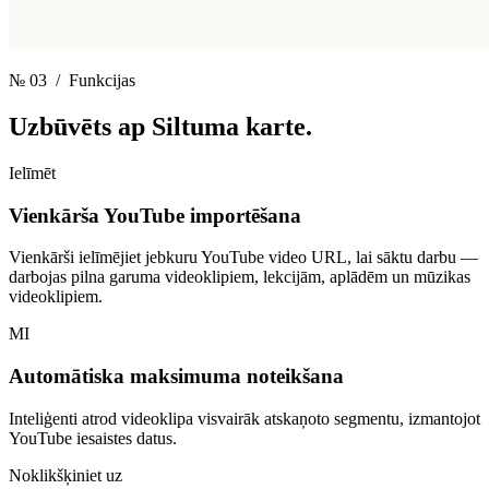
№ 03
/ Funkcijas
Uzbūvēts ap
Siltuma karte.
Ielīmēt
Vienkārša YouTube importēšana
Vienkārši ielīmējiet jebkuru YouTube video URL, lai sāktu darbu —
darbojas pilna garuma videoklipiem, lekcijām, aplādēm un mūzikas
videoklipiem.
MI
Automātiska maksimuma noteikšana
Inteliģenti atrod videoklipa visvairāk atskaņoto segmentu, izmantojot
YouTube iesaistes datus.
Noklikšķiniet uz