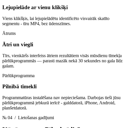
Lejupielāde ar vienu klikšķi
Viens klikšķis, lai lejupielādētu identificēto visvairāk skatīto
segmentu - tīru MP4, bez ūdenszīmes.
Ātrums
Ātri un viegli
Tīrs, vienkāršs interfeiss ātriem rezultātiem visās mūsdienu tīmekļa
pārlūkprogrammās — parasti mazāk nekā 30 sekundes no gala līdz
galam.
Pārlūkprogramma
Pilnībā tīmeklī
Programmatūras instalēšana nav nepieciešama. Darbojas tieši jūsu
pārlūkprogrammā jebkurā ierīcē - galddatorā, iPhone, Android,
planšetdatorā.
№ 04
/ Lietošanas gadījumi