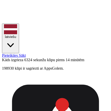
latviešu
Pieteikties
Sākt
Kāds izgrieza 6324 sekunžu klipu
pirms 14 minūtēm
198930 klipi ir sagriezti ar AppsGolem.