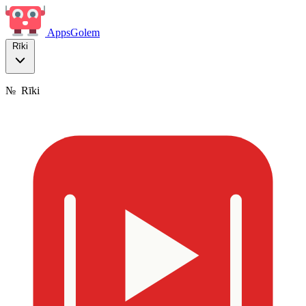
Apps
Golem
Rīki
№
Rīki