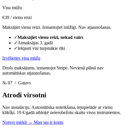
Visu mūžu
€39
/ vienu reizi
Maksājiet vienu reizi. Izmantojiet mūžīgi. Nav atjaunošanas.
✓
Maksājiet vienu reizi, nekad vairs
✓
Atmaksājas 3. gadā
✓
Iekļauti visi turpmākie rīki
Izvēlieties visu mūžu
Drošs maksājums, izmantojot Stripe. Nevienā plānā nav
automātiskas atjaunošanas.
№ 07
/ Gatavs
Atrodi virsotni
Nav instalāciju. Automātiska noteikšana, lejupielāde ar vienu
klikšķi. 19 €/gadā atbloķē neierobežotu skaitu visos instrumentos.
Notver mirkli
→
Man jau ir konts