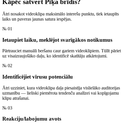
Kāpēc satvert
Pīķa brīdis?
Ātri nosakot videoklipa maksimālo interešu punktu, tiek ietaupīts
laiks un paveras jaunas satura iespējas.
№ 01
Ietaupiet laiku, meklējot svarīgākos notikumus
Pārtrauciet manuāli beršanu caur gariem videoklipiem. Tūlīt pāriet
uz visaizraujošāko daļu, ko identificē skatītāju atkārtojumi.
№ 02
Identificējiet vīrusu potenciālu
Ātri uzziniet, kura videoklipa daļa piesaistīja vislielāko auditorijas
uzmanību — lieliski piemērota tendenču analīzei vai kopīgojamu
klipu atrašanai.
№ 03
Reakciju/labojumu avots