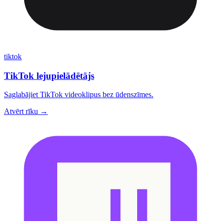
tiktok
TikTok lejupielādētājs
Saglabājiet TikTok videoklipus bez ūdenszīmes.
Atvērt rīku →