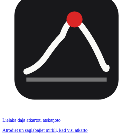
Lielākā daļa atkārtoti atskaņoto
Atrodiet un saglabājiet mirkli, kad visi atkārto