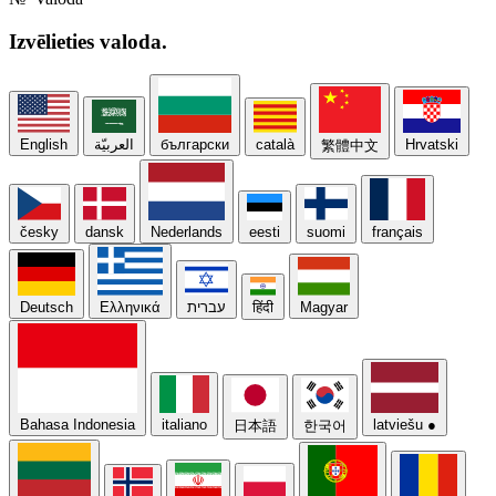
Izvēlieties
valoda.
English
العربيّة
български
català
Hrvatski
繁體中文
česky
dansk
Nederlands
eesti
suomi
français
Deutsch
Ελληνικά
עברית
हिंदी
Magyar
Bahasa Indonesia
italiano
latviešu
●
日本語
한국어