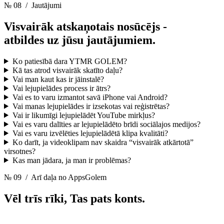
№ 08
/ Jautājumi
Visvairāk atskaņotais nosūcējs -
atbildes uz jūsu jautājumiem.
Ko patiesībā dara YTMR GOLEM?
Kā tas atrod visvairāk skatīto daļu?
Vai man kaut kas ir jāinstalē?
Vai lejupielādes process ir ātrs?
Vai es to varu izmantot savā iPhone vai Android?
Vai manas lejupielādes ir izsekotas vai reģistrētas?
Vai ir likumīgi lejupielādēt YouTube mirkļus?
Vai es varu dalīties ar lejupielādēto brīdi sociālajos medijos?
Vai es varu izvēlēties lejupielādētā klipa kvalitāti?
Ko darīt, ja videoklipam nav skaidra “visvairāk atkārtotā”
virsotnes?
Kas man jādara, ja man ir problēmas?
№ 09
/ Arī daļa no AppsGolem
Vēl trīs rīki,
Tas pats konts.