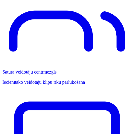
Satura veidotāju centrmezgls
Iecienītāko veidotāju klipu rīku pārlūkošana