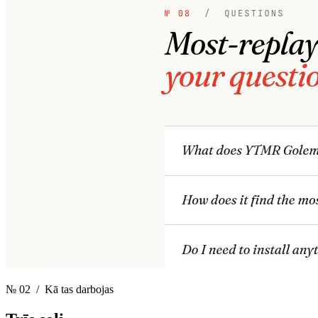
№ 02
/ Kā tas darbojas