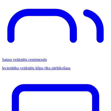
Satura veidotāju centrmezgls
Iecienītāko veidotāju klipu rīku pārlūkošana