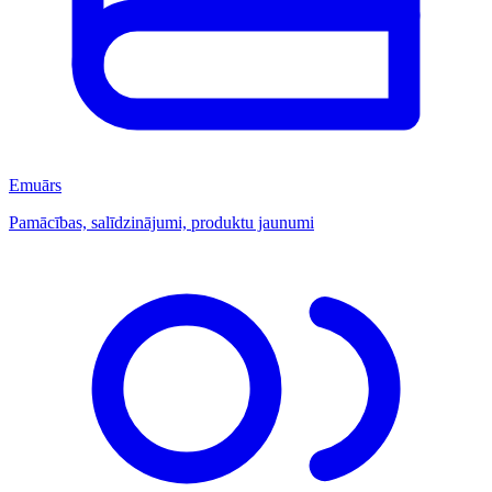
Emuārs
Pamācības, salīdzinājumi, produktu jaunumi