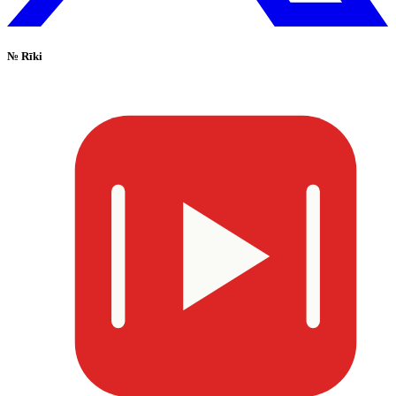
№
Rīki