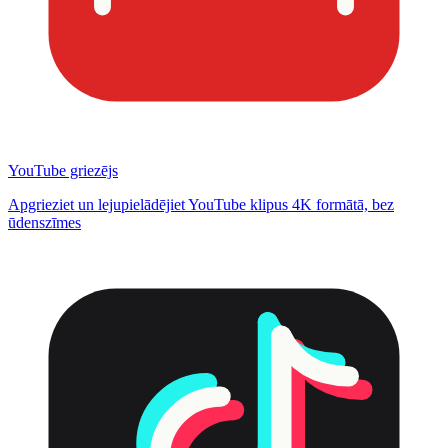
YouTube griezējs
Apgrieziet un lejupielādējiet YouTube klipus 4K formātā, bez
ūdenszīmes