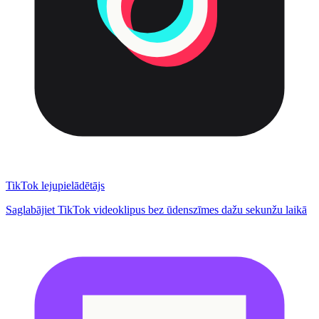
TikTok lejupielādētājs
Saglabājiet TikTok videoklipus bez ūdenszīmes dažu sekunžu laikā