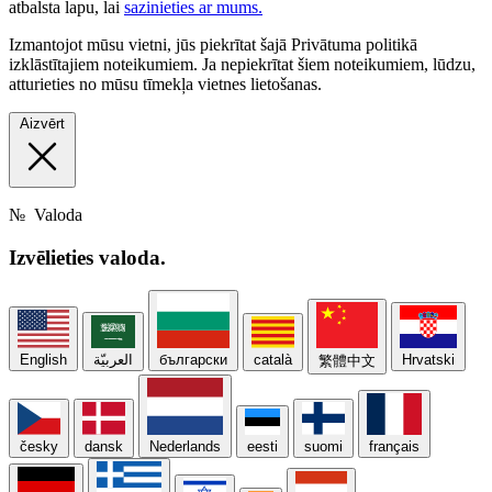
atbalsta lapu, lai
sazinieties ar mums.
Izmantojot mūsu vietni, jūs piekrītat šajā Privātuma politikā
izklāstītajiem noteikumiem. Ja nepiekrītat šiem noteikumiem, lūdzu,
atturieties no mūsu tīmekļa vietnes lietošanas.
Aizvērt
№
Valoda
Izvēlieties
valoda.
English
العربيّة
български
català
Hrvatski
繁體中文
česky
dansk
Nederlands
eesti
suomi
français