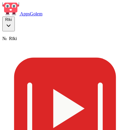
Apps
Golem
Rīki
№
Rīki