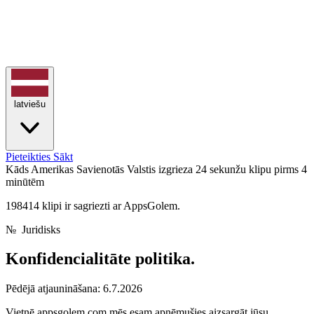
latviešu
Pieteikties
Sākt
Kāds Amerikas Savienotās Valstis izgrieza 24 sekunžu klipu
pirms 4
minūtēm
198414 klipi ir sagriezti ar AppsGolem.
№
Juridisks
Konfidencialitāte
politika.
Pēdējā atjaunināšana: 6.7.2026
Vietnē appsgolem.com mēs esam apņēmušies aizsargāt jūsu