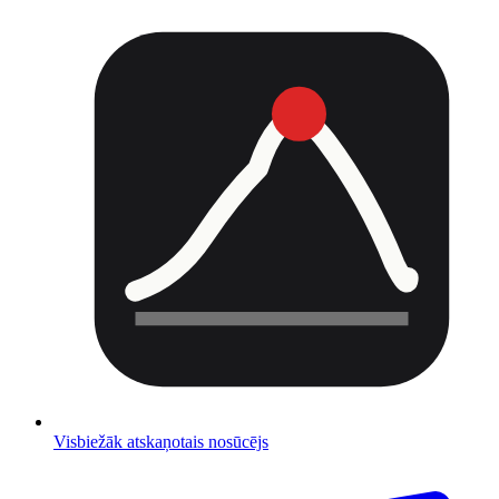
Visbiežāk atskaņotais nosūcējs