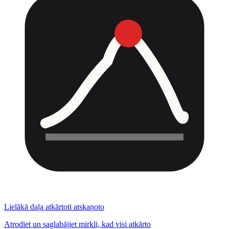
Lielākā daļa atkārtoti atskaņoto
Atrodiet un saglabājiet mirkli, kad visi atkārto