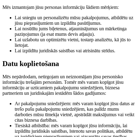
Mēs izmantojam jūsu personas informāciju šādiem mērķiem:
Lai sniegtu un personalizētu mūsu pakalpojumus, atbildētu uz
jūsu pieprasījumiem un izpildītu pasūtījumus.
Lai nosūtītu jums biļetenus, atjauninājumus un mārketinga
paziņojumus (ja esat mums devis atļauju).
Lai uzlabotu un optimizētu vietni, tostarp analizētu, kā jūs to
lietojat.
Lai izpildītu juridiskās saistības vai atrisinātu strīdus.
Datu koplietošana
Mēs nepārdodam, netirgojam un neiznomājam jūsu personisko
informāciju trešajām personām. Tomēr mēs varam kopīgot jūsu
informāciju ar uzticamiem pakalpojumu sniedzējiem, biznesa
partneriem un juridiskajām iestādēm šādos gadījumos:
Ar pakalpojumu sniedzējiem: mēs varam kopīgot jūsu datus ar
trešo pušu pakalpojumu sniedzējiem, kas palīdz mums
darboties mūsu tīmekļa vietnē, apstrādāt maksājumus vai veikt
citas biznesa darbības.
Tiesiskā atbilstība: mēs varam kopīgot jūsu informāciju, lai
izpildītu juridiskās saistības, īstenotu savas politikas, atbildētu
uz juridiskiem pieprasījumiem vai aizsargātu savas tiesības,