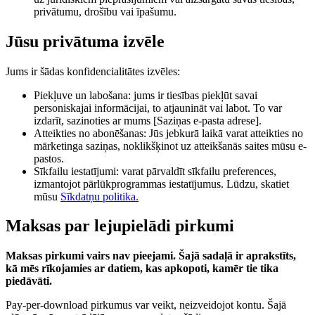
privātumu, drošību vai īpašumu.
Jūsu privātuma izvēle
Jums ir šādas konfidencialitātes izvēles:
Piekļuve un labošana: jums ir tiesības piekļūt savai
personiskajai informācijai, to atjaunināt vai labot. To var
izdarīt, sazinoties ar mums [Saziņas e-pasta adrese].
Atteikties no abonēšanas: Jūs jebkurā laikā varat atteikties no
mārketinga saziņas, noklikšķinot uz atteikšanās saites mūsu e-
pastos.
Sīkfailu iestatījumi: varat pārvaldīt sīkfailu preferences,
izmantojot pārlūkprogrammas iestatījumus. Lūdzu, skatiet
mūsu
Sīkdatņu politika.
Maksas par lejupielādi pirkumi
Maksas pirkumi vairs nav pieejami. Šajā sadaļā ir aprakstīts,
kā mēs rīkojamies ar datiem, kas apkopoti, kamēr tie tika
piedāvāti.
Pay-per-download pirkumus var veikt, neizveidojot kontu. Šajā