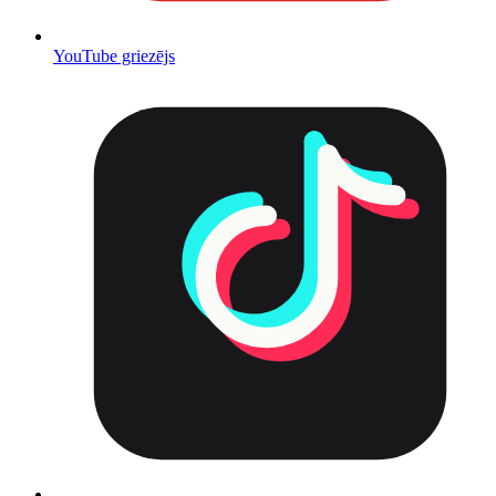
YouTube griezējs