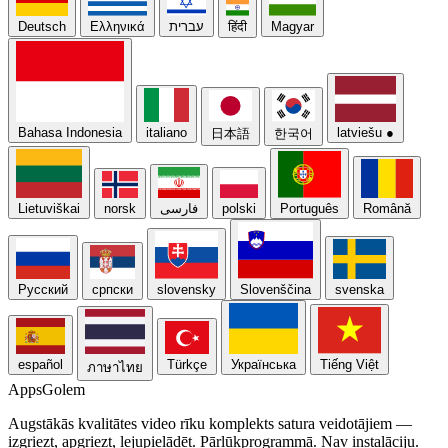
Deutsch
Ελληνικά
עברית
हिंदी
Magyar
Bahasa Indonesia
italiano
latviešu
●
日本語
한국어
Lietuviškai
norsk
فارسی
polski
Português
Română
Русский
српски
slovensky
Slovenščina
svenska
español
Türkçe
Українська
Tiếng Việt
ภาษาไทย
Apps
Golem
Augstākās kvalitātes video rīku komplekts satura veidotājiem —
izgriezt, apgriezt, lejupielādēt. Pārlūkprogrammā. Nav instalāciju.