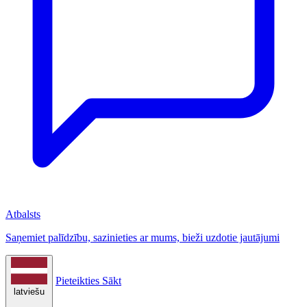
Atbalsts
Saņemiet palīdzību, sazinieties ar mums, bieži uzdotie jautājumi
Pieteikties
Sākt
latviešu