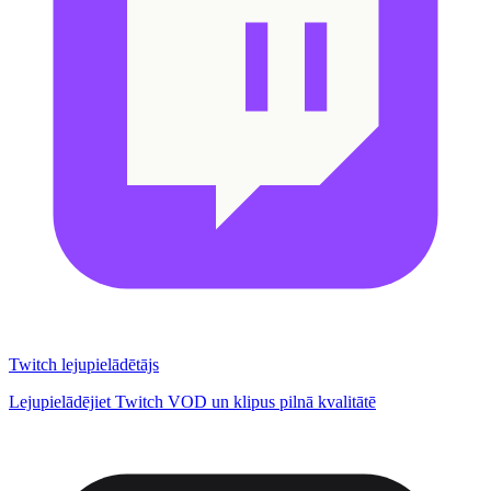
Twitch lejupielādētājs
Lejupielādējiet Twitch VOD un klipus pilnā kvalitātē