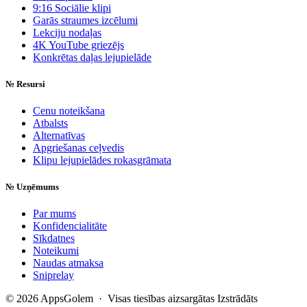
9:16 Sociālie klipi
Garās straumes izcēlumi
Lekciju nodaļas
4K YouTube griezējs
Konkrētas daļas lejupielāde
№
Resursi
Cenu noteikšana
Atbalsts
Alternatīvas
Apgriešanas ceļvedis
Klipu lejupielādes rokasgrāmata
№
Uzņēmums
Par mums
Konfidencialitāte
Sīkdatnes
Noteikumi
Naudas atmaksa
Sniprelay
© 2026 AppsGolem · Visas tiesības aizsargātas
Izstrādāts