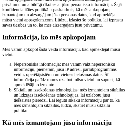
privātumu un atbildīgi rīkoties ar jūsu personisko informāciju. Šajā
konfidencialitātes politikā ir paskaidrots, kā mēs apkopojam,
izmantojam un aizsargājam jūsu personas datus, kad apmeklējat
mūsu vietni appsgolem.com. Lūdzu, izlasiet šo politiku, lai izprastu
savas tiesības un to, kā mēs aizsargājam jūsu privātumu.
Informācija, ko mēs apkopojam
Mēs varam apkopot šāda veida informāciju, kad apmeklējat mūsu
vietni:
Nepersoniska informācija: mēs varam vākt nepersonisku
informāciju, piemēram, jūsu IP adresi, pārlūkprogrammas
veidu, operētājsistēmu un vietnes lietošanas datus. Šī
informācija palīdz mums uzlabot mūsu vietni un saprast, kā
apmeklētāji to izmanto.
Sīkfaili un izsekošanas tehnoloģijas: mēs izmantojam sīkfailus
un līdzīgas izsekošanas tehnoloģijas, lai uzlabotu jūsu
tiešsaistes pieredzi. Lai iegūtu sīkāku informāciju par to, kā
mēs izmantojam sīkfailus, lūdzu, skatiet mūsu sīkfailu
politiku.
Kā mēs izmantojam jūsu informāciju