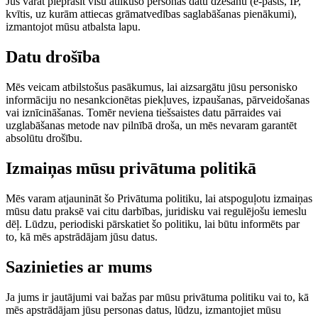
Jūs varat pieprasīt visu atlikušo personas datu dzēšanu (e-pasts, IP,
kvītis, uz kurām attiecas grāmatvedības saglabāšanas pienākumi),
izmantojot mūsu atbalsta lapu.
Datu drošība
Mēs veicam atbilstošus pasākumus, lai aizsargātu jūsu personisko
informāciju no nesankcionētas piekļuves, izpaušanas, pārveidošanas
vai iznīcināšanas. Tomēr neviena tiešsaistes datu pārraides vai
uzglabāšanas metode nav pilnībā droša, un mēs nevaram garantēt
absolūtu drošību.
Izmaiņas mūsu privātuma politikā
Mēs varam atjaunināt šo Privātuma politiku, lai atspoguļotu izmaiņas
mūsu datu praksē vai citu darbības, juridisku vai regulējošu iemeslu
dēļ. Lūdzu, periodiski pārskatiet šo politiku, lai būtu informēts par
to, kā mēs apstrādājam jūsu datus.
Sazinieties ar mums
Ja jums ir jautājumi vai bažas par mūsu privātuma politiku vai to, kā
mēs apstrādājam jūsu personas datus, lūdzu, izmantojiet mūsu