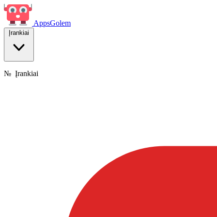
Apps
Golem
Įrankiai
№
Įrankiai