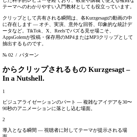
した科学的レビューを経ており、教室や講義で使える複雑な
テーマへのわかりやすい入門教材としても役立っています。
クリップとして共有される瞬間は、各Kurzgesagtの動画の中
に存在します — オチ、実演、意外な回答、印象的な統計デ
ータなど。TikTok、X、Reelsでバズる見せ場こそ、
AppsGolemが投稿・保存用のMP4またはMP3クリップとして
抽出するものです。
№ 02
/ パターン
からクリップされるもの
Kurzgesagt –
In a Nutshell.
1
ビジュアライゼーションのパート — 複雑なアイデアを30〜
90秒のアニメーションに落とし込む場面。
2
導入となる瞬間 — 視聴者に対してテーマが提示される場
面。