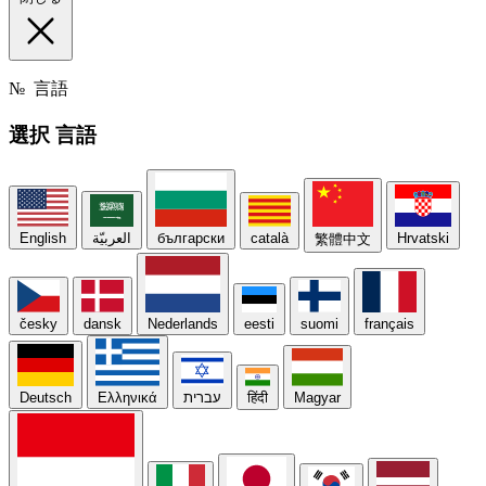
№
言語
選択
言語
English
العربيّة
български
català
Hrvatski
繁體中文
česky
dansk
Nederlands
eesti
suomi
français
Deutsch
Ελληνικά
עברית
हिंदी
Magyar