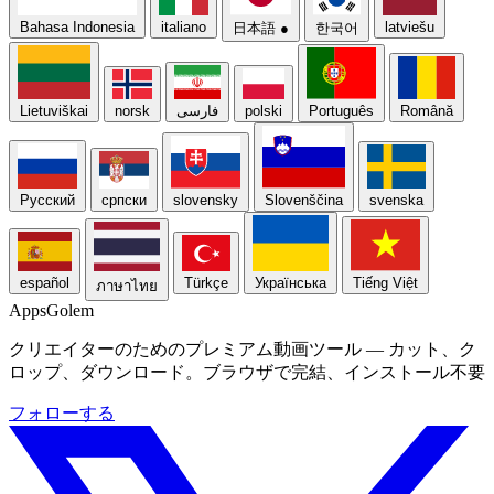
Bahasa Indonesia
italiano
latviešu
日本語
●
한국어
Lietuviškai
norsk
فارسی
polski
Português
Română
Русский
српски
slovensky
Slovenščina
svenska
español
Türkçe
Українська
Tiếng Việt
ภาษาไทย
Apps
Golem
クリエイターのためのプレミアム動画ツール — カット、ク
ロップ、ダウンロード。ブラウザで完結、インストール不要
フォローする