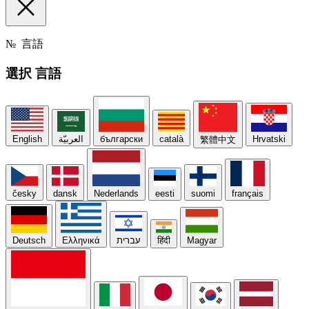
№
言語
選択
言語
English
العربيّة
български
català
Hrvatski
繁體中文
česky
dansk
Nederlands
eesti
suomi
français
Deutsch
Ελληνικά
עברית
हिंदी
Magyar