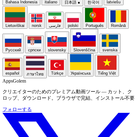
Bahasa Indonesia
italiano
latviešu
日本語
●
한국어
Lietuviškai
norsk
فارسی
polski
Português
Română
Русский
српски
slovensky
Slovenščina
svenska
español
Türkçe
Українська
Tiếng Việt
ภาษาไทย
Apps
Golem
クリエイターのためのプレミアム動画ツール — カット、ク
ロップ、ダウンロード。ブラウザで完結、インストール不要
フォローする