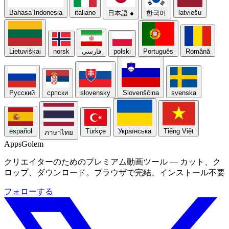
Bahasa Indonesia
italiano
latviešu
日本語
●
한국어
Lietuviškai
norsk
فارسی
polski
Português
Română
Русский
српски
slovensky
Slovenščina
svenska
español
Türkçe
Українська
Tiếng Việt
ภาษาไทย
Apps
Golem
クリエイターのためのプレミアム動画ツール — カット、ク
ロップ、ダウンロード。ブラウザで完結、インストール不要
フォローする