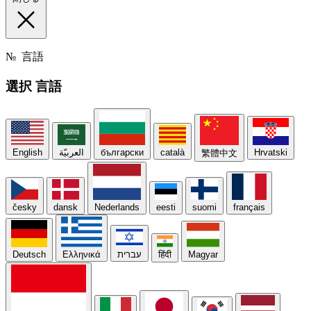
№
言語
選択
言語
English
العربيّة
български
català
Hrvatski
繁體中文
česky
dansk
Nederlands
eesti
suomi
français
Deutsch
Ελληνικά
עברית
हिंदी
Magyar