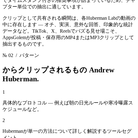
でタイムスタンプ付きの推奨事項が詰まっているため、チャ
プター単位での抽出に適しています。
クリップとして共有される瞬間は、各Huberman Labの動画の
中に存在します — オチ、実演、意外な回答、印象的な統計
データなど。TikTok、X、Reelsでバズる見せ場こそ、
AppsGolemが投稿・保存用のMP4またはMP3クリップとして
抽出するものです。
№ 02
/ パターン
からクリップされるもの
Andrew
Huberman.
1
具体的なプロトコル — 例えば朝の日光ルールや寒冷曝露ス
ケジュールなど。
2
Hubermanが単一の方法について詳しく解説するツールセグ
メント。