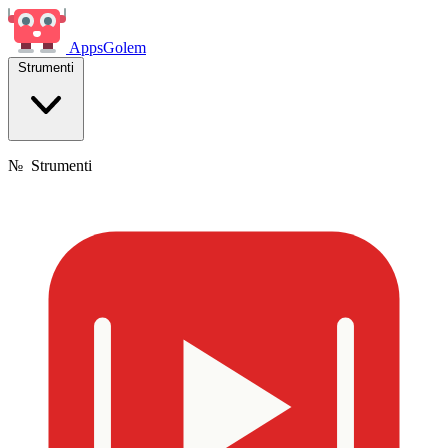
Apps
Golem
Strumenti
№
Strumenti