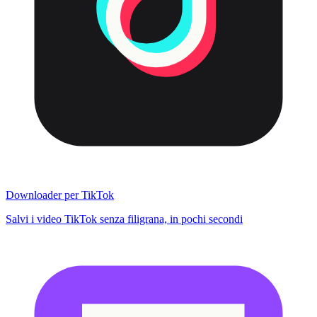
Downloader per TikTok
Salvi i video TikTok senza filigrana, in pochi secondi