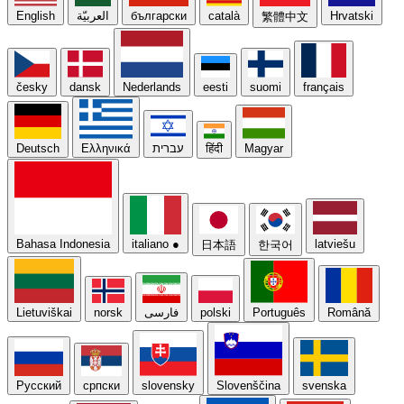
English
العربيّة
български
català
Hrvatski
繁體中文
česky
dansk
Nederlands
eesti
suomi
français
Deutsch
Ελληνικά
עברית
हिंदी
Magyar
Bahasa Indonesia
italiano
●
latviešu
日本語
한국어
Lietuviškai
norsk
فارسی
polski
Português
Română
Русский
српски
slovensky
Slovenščina
svenska