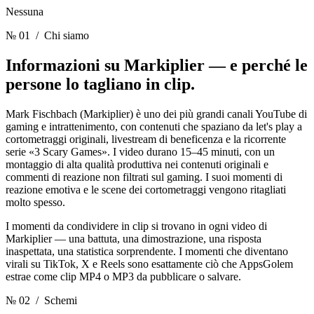
Nessuna
№ 01
/ Chi siamo
Informazioni su Markiplier —
e perché le
persone lo tagliano in clip.
Mark Fischbach (Markiplier) è uno dei più grandi canali YouTube di
gaming e intrattenimento, con contenuti che spaziano da let's play a
cortometraggi originali, livestream di beneficenza e la ricorrente
serie «3 Scary Games». I video durano 15–45 minuti, con un
montaggio di alta qualità produttiva nei contenuti originali e
commenti di reazione non filtrati sul gaming. I suoi momenti di
reazione emotiva e le scene dei cortometraggi vengono ritagliati
molto spesso.
I momenti da condividere in clip si trovano in ogni video di
Markiplier — una battuta, una dimostrazione, una risposta
inaspettata, una statistica sorprendente. I momenti che diventano
virali su TikTok, X e Reels sono esattamente ciò che AppsGolem
estrae come clip MP4 o MP3 da pubblicare o salvare.
№ 02
/ Schemi