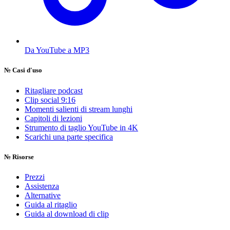
Da YouTube a MP3
№
Casi d'uso
Ritagliare podcast
Clip social 9:16
Momenti salienti di stream lunghi
Capitoli di lezioni
Strumento di taglio YouTube in 4K
Scarichi una parte specifica
№
Risorse
Prezzi
Assistenza
Alternative
Guida al ritaglio
Guida al download di clip