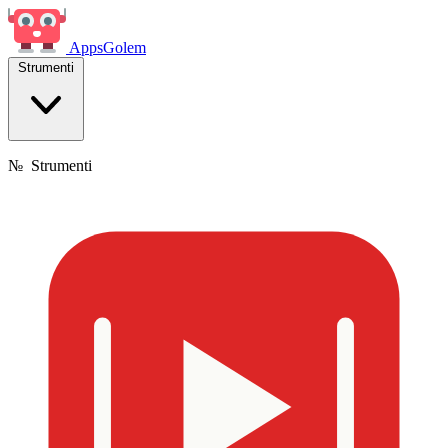
Apps
Golem
Strumenti
№
Strumenti