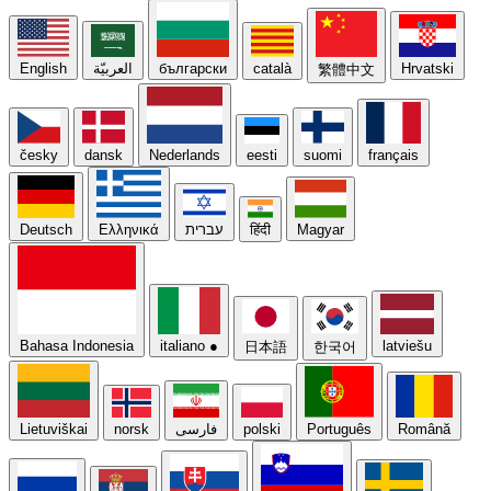
English
العربيّة
български
català
Hrvatski
繁體中文
česky
dansk
Nederlands
eesti
suomi
français
Deutsch
Ελληνικά
עברית
हिंदी
Magyar
Bahasa Indonesia
italiano
●
latviešu
日本語
한국어
Lietuviškai
norsk
فارسی
polski
Português
Română