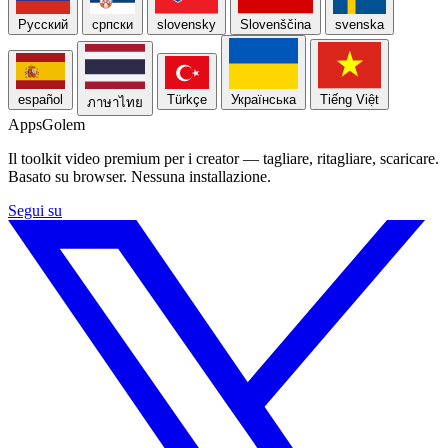
Русский
српски
slovensky
Slovenščina
svenska
español
Türkçe
Українська
Tiếng Việt
ภาษาไทย
Apps
Golem
Il toolkit video premium per i creator — tagliare, ritagliare, scaricare.
Basato su browser. Nessuna installazione.
Segui su