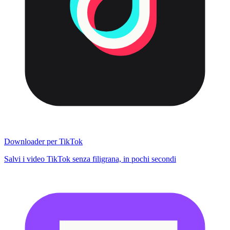
Downloader per TikTok
Salvi i video TikTok senza filigrana, in pochi secondi