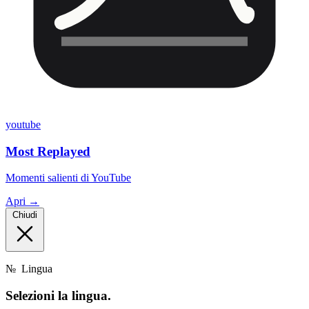
youtube
Most Replayed
Momenti salienti di YouTube
Apri →
Chiudi
№
Lingua
Selezioni la
lingua.