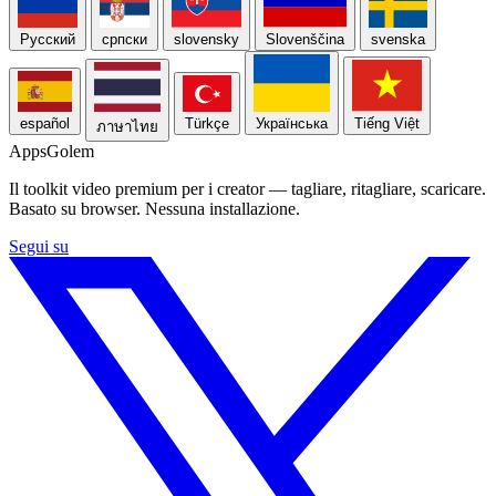
Русский
српски
slovensky
Slovenščina
svenska
español
Türkçe
Українська
Tiếng Việt
ภาษาไทย
Apps
Golem
Il toolkit video premium per i creator — tagliare, ritagliare, scaricare.
Basato su browser. Nessuna installazione.
Segui su