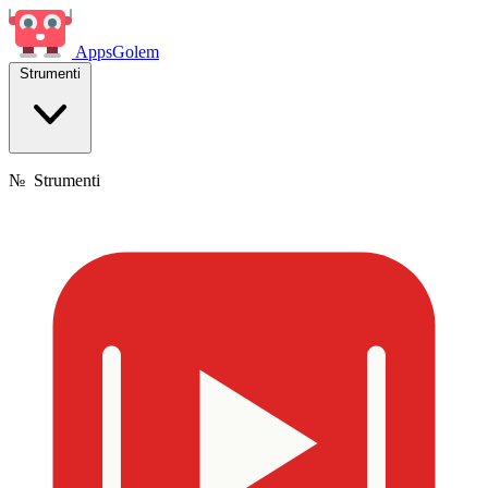
Apps
Golem
Strumenti
№
Strumenti