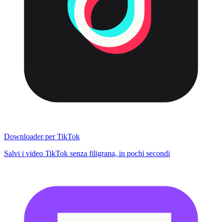
Downloader per TikTok
Salvi i video TikTok senza filigrana, in pochi secondi