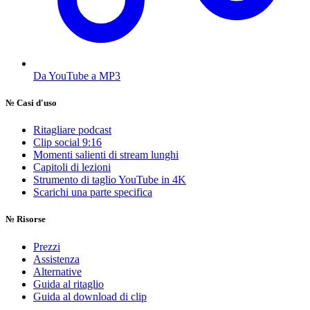
Da YouTube a MP3
№
Casi d'uso
Ritagliare podcast
Clip social 9:16
Momenti salienti di stream lunghi
Capitoli di lezioni
Strumento di taglio YouTube in 4K
Scarichi una parte specifica
№
Risorse
Prezzi
Assistenza
Alternative
Guida al ritaglio
Guida al download di clip