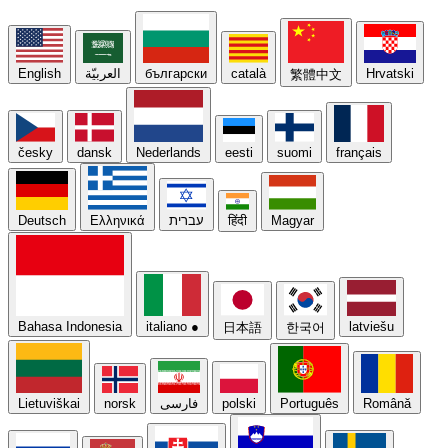
English
العربيّة
български
català
Hrvatski
繁體中文
česky
dansk
Nederlands
eesti
suomi
français
Deutsch
Ελληνικά
עברית
हिंदी
Magyar
Bahasa Indonesia
italiano
●
latviešu
日本語
한국어
Lietuviškai
norsk
فارسی
polski
Português
Română