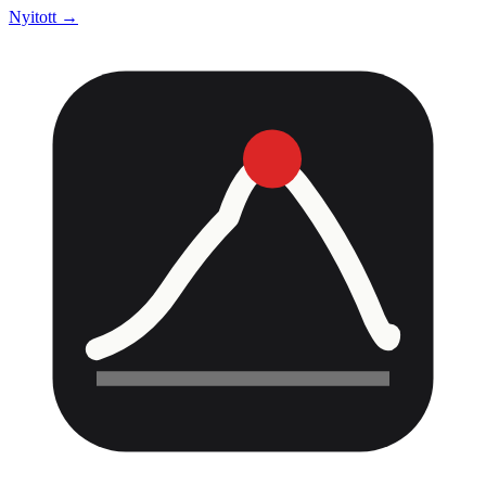
Nyitott →