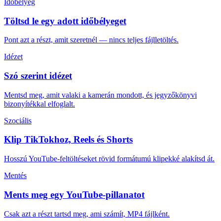
Időbélyeg
Töltsd le egy adott időbélyeget
Pont azt a részt, amit szeretnél — nincs teljes fájlletöltés.
Idézet
Szó szerint idézet
Mentsd meg, amit valaki a kamerán mondott, és jegyzőkönyvi
bizonyítékkal elfoglalt.
Szociális
Klip TikTokhoz, Reels és Shorts
Hosszú YouTube-feltöltéseket rövid formátumú klipekké alakítsd át.
Mentés
Ments meg egy YouTube-pillanatot
Csak azt a részt tartsd meg, ami számít, MP4 fájlként.