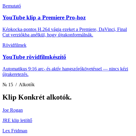
Bemutató
YouTube klip a Premiere Pro-hoz
Képkocka-pontos H.264 vágja ezeket a Premiere, DaVinci, Final
Cut verziókba anélkül, hogy újrakonformálnák.
Rövidfilmek
YouTube rövidfilmkészítő
Automatikus 9:16 arc- és aktív hangszórókövetéssel — nincs kézi
újrakeretezés.
№ 15
/ Alkotók
Klip
Konkrét alkotók.
Joe Rogan
JRE klip letöltő
Lex Fridman