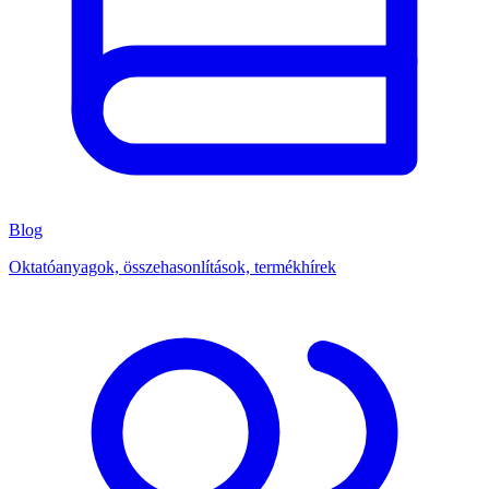
Blog
Oktatóanyagok, összehasonlítások, termékhírek