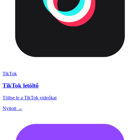
TikTok
TikTok letöltő
Töltse le a TikTok videókat
Nyitott →