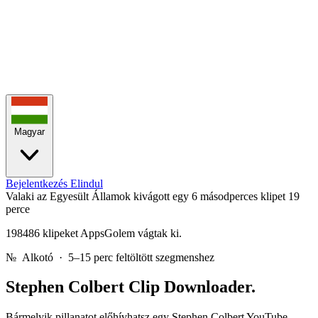
Magyar
Bejelentkezés
Elindul
Valaki az Egyesült Államok kivágott egy 6 másodperces klipet
19
perce
198486 klipeket AppsGolem vágtak ki.
№
Alkotó · 5–15 perc feltöltött szegmenshez
Stephen Colbert
Clip Downloader.
Bármelyik pillanatot előhívhatsz egy Stephen Colbert YouTube