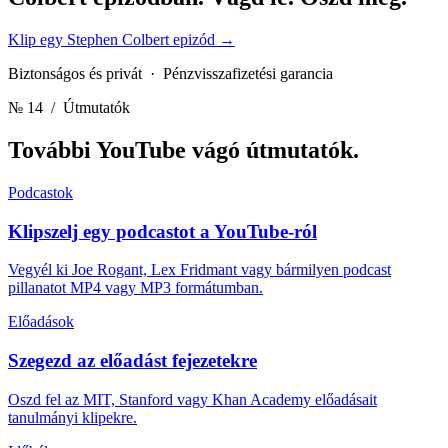
Klip egy Stephen Colbert epizód
→
Biztonságos és privát · Pénzvisszafizetési garancia
№ 14
/ Útmutatók
További YouTube vágó
útmutatók.
Podcastok
Klipszelj egy podcastot a YouTube-ról
Vegyél ki Joe Rogant, Lex Fridmant vagy bármilyen podcast
pillanatot MP4 vagy MP3 formátumban.
Előadások
Szegezd az előadást fejezetekre
Oszd fel az MIT, Stanford vagy Khan Academy előadásait
tanulmányi klipekre.