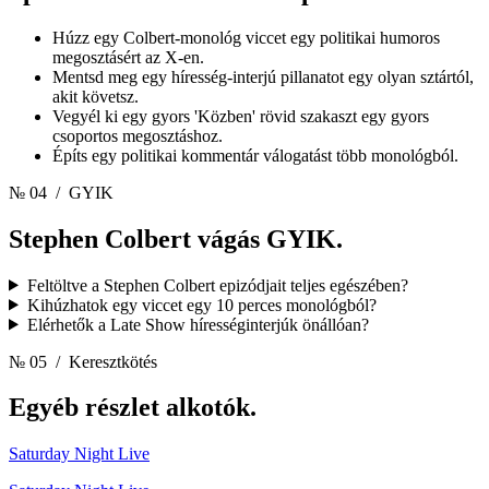
Húzz egy Colbert-monológ viccet egy politikai humoros
megosztásért az X-en.
Mentsd meg egy híresség-interjú pillanatot egy olyan sztártól,
akit követsz.
Vegyél ki egy gyors 'Közben' rövid szakaszt egy gyors
csoportos megosztáshoz.
Építs egy politikai kommentár válogatást több monológból.
№ 04
/ GYIK
Stephen Colbert vágás
GYIK.
Feltöltve a Stephen Colbert epizódjait teljes egészében?
Kihúzhatok egy viccet egy 10 perces monológból?
Elérhetők a Late Show hírességinterjúk önállóan?
№ 05
/ Keresztkötés
Egyéb részlet
alkotók.
Saturday Night Live