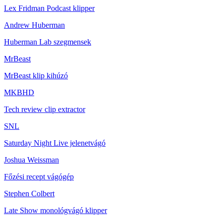
Lex Fridman Podcast klipper
Andrew Huberman
Huberman Lab szegmensek
MrBeast
MrBeast klip kihúzó
MKBHD
Tech review clip extractor
SNL
Saturday Night Live jelenetvágó
Joshua Weissman
Főzési recept vágógép
Stephen Colbert
Late Show monológvágó klipper