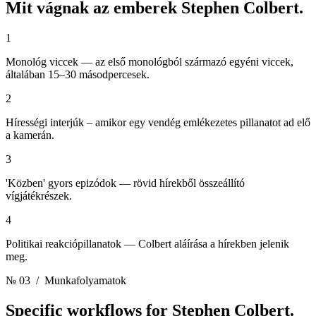
Mit vágnak az emberek
Stephen Colbert.
1
Monológ viccek — az első monológból származó egyéni viccek,
általában 15–30 másodpercesek.
2
Hírességi interjúk – amikor egy vendég emlékezetes pillanatot ad elő
a kamerán.
3
'Közben' gyors epizódok — rövid hírekből összeállító
vígjátékrészek.
4
Politikai reakciópillanatok — Colbert aláírása a hírekben jelenik
meg.
№ 03
/ Munkafolyamatok
Specific workflows for
Stephen Colbert.