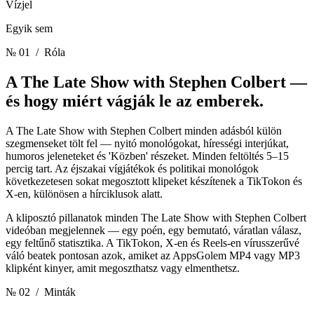
Vízjel
Egyik sem
№ 01
/ Róla
A The Late Show with Stephen Colbert —
és hogy miért vágják le az emberek.
A The Late Show with Stephen Colbert minden adásból külön
szegmenseket tölt fel — nyitó monológokat, hírességi interjúkat,
humoros jeleneteket és 'Közben' részeket. Minden feltöltés 5–15
percig tart. Az éjszakai vígjátékok és politikai monológok
következetesen sokat megosztott klipeket készítenek a TikTokon és
X-en, különösen a hírciklusok alatt.
A kliposztó pillanatok minden The Late Show with Stephen Colbert
videóban megjelennek — egy poén, egy bemutató, váratlan válasz,
egy feltűnő statisztika. A TikTokon, X-en és Reels-en vírusszerűvé
váló beatek pontosan azok, amiket az AppsGolem MP4 vagy MP3
klipként kinyer, amit megoszthatsz vagy elmenthetsz.
№ 02
/ Minták