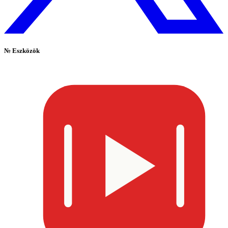
№
Eszközök