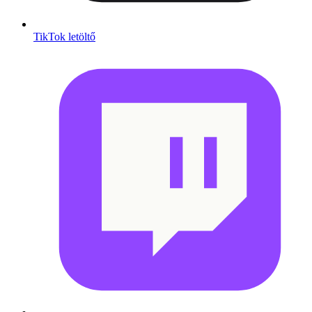
TikTok letöltő