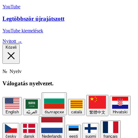
YouTube
Legtöbbször újrajátszott
YouTube kiemelések
Nyitott →
Közeli
№
Nyelv
Válogatás
nyelvezet.
English
العربيّة
български
català
Hrvatski
繁體中文
česky
dansk
Nederlands
eesti
suomi
français