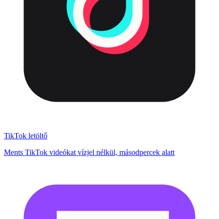
TikTok letöltő
Ments TikTok videókat vízjel nélkül, másodpercek alatt