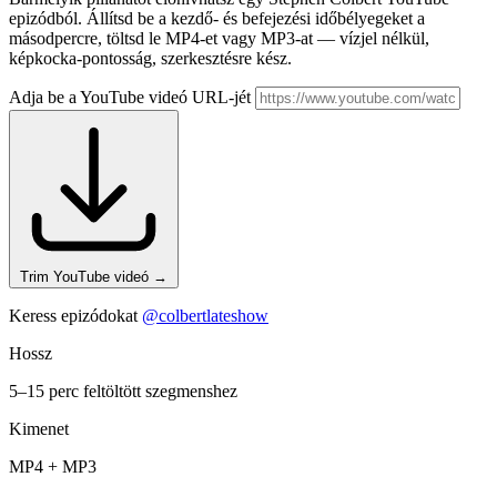
epizódból. Állítsd be a kezdő- és befejezési időbélyegeket a
másodpercre, töltsd le MP4-et vagy MP3-at — vízjel nélkül,
képkocka-pontosság, szerkesztésre kész.
Adja be a YouTube videó URL-jét
Trim YouTube videó
→
Keress epizódokat
@colbertlateshow
Hossz
5–15 perc feltöltött szegmenshez
Kimenet
MP4 + MP3