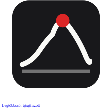
Legtöbbször újrajátszott