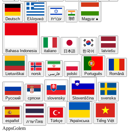
Deutsch
Ελληνικά
עברית
हिंदी
Magyar
●
Bahasa Indonesia
italiano
latviešu
日本語
한국어
Lietuviškai
norsk
فارسی
polski
Português
Română
Русский
српски
slovensky
Slovenščina
svenska
español
Türkçe
Українська
Tiếng Việt
ภาษาไทย
Apps
Golem