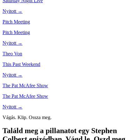
Saturday Night Live
Nyitott →
Pitch Meeting
Pitch Meeting
Nyitott →
Theo Von
This Past Weekend
Nyitott →
The Pat McAfee Show
The Pat McAfee Show
Nyitott →
Vágás. Klip. Ossza meg.
Találd meg a pillanatot egy Stephen
Colbert epizódban.
Vágd le. Oszd meg.