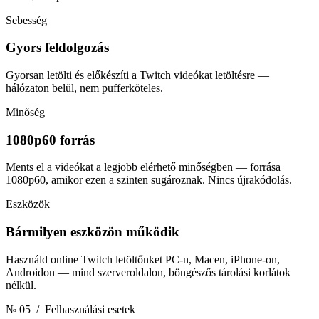
Sebesség
Gyors feldolgozás
Gyorsan letölti és előkészíti a Twitch videókat letöltésre —
hálózaton belül, nem pufferköteles.
Minőség
1080p60 forrás
Ments el a videókat a legjobb elérhető minőségben — forrása
1080p60, amikor ezen a szinten sugároznak. Nincs újrakódolás.
Eszközök
Bármilyen eszközön működik
Használd online Twitch letöltőnket PC-n, Macen, iPhone-on,
Androidon — mind szerveroldalon, böngészős tárolási korlátok
nélkül.
№ 05
/ Felhasználási esetek