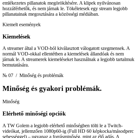
emlékezetes pillanatok megörökítésére. A klipek nyilvánosan
hozzáférhetők, és nem járnak le. Tökéletesek egy stream legjobb
pillanatainak megosztására a közösségi médiában.
Kiemelt események
Kiemelések
A streamer által a VOD-ból kiválasztott válogatott szegmensek. A
normál VOD-okkal ellentétben a kiemelések állandóak és nem
járnak le. A streamerek kiemeléseket használnak a legjobb tartalmuk
bemutatására.
№ 07
/ Minőség és problémák
Minőség
és gyakori problémák.
Minőség
Elérhető minőségi opciók
A TW Golem a legjobb elérhető minőségben tölti le a Twitch-
videókat, jellemzően 1080p60-ig (Full HD 60 képkocka/másodperc
sebességgel) – ugyanaz a forrásminőség, mint az élő adás. A