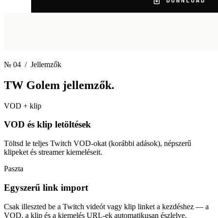
№ 04
/ Jellemzők
TW Golem
jellemzők.
VOD + klip
VOD és klip letöltések
Töltsd le teljes Twitch VOD-okat (korábbi adások), népszerű
klipeket és streamer kiemeléseit.
Paszta
Egyszerű link import
Csak illeszted be a Twitch videót vagy klip linket a kezdéshez — a
VOD, a klip és a kiemelés URL-ek automatikusan észlelve.