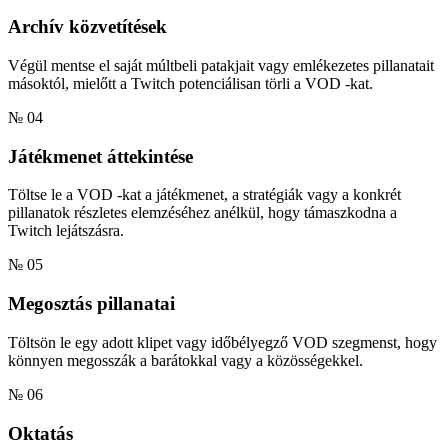
Archív közvetítések
Végül mentse el saját múltbeli patakjait vagy emlékezetes pillanatait
másoktól, mielőtt a Twitch potenciálisan törli a VOD -kat.
№ 04
Játékmenet áttekintése
Töltse le a VOD -kat a játékmenet, a stratégiák vagy a konkrét
pillanatok részletes elemzéséhez anélkül, hogy támaszkodna a
Twitch lejátszásra.
№ 05
Megosztás pillanatai
Töltsön le egy adott klipet vagy időbélyegző VOD szegmenst, hogy
könnyen megosszák a barátokkal vagy a közösségekkel.
№ 06
Oktatás