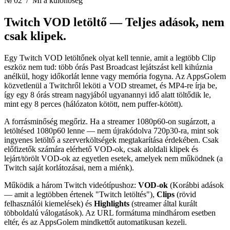
№ 02
/ Mi a különbség
Twitch VOD letöltő —
Teljes adások, nem
csak klipek.
Egy Twitch VOD letöltőnek olyat kell tennie, amit a legtöbb Clip
eszköz nem tud: több órás Past Broadcast lejátszást kell kihúznia
anélkül, hogy időkorlát lenne vagy memória fogyna. Az AppsGolem
közvetlenül a Twitchről leköti a VOD streamet, és MP4-re írja be,
így egy 8 órás stream nagyjából ugyanannyi idő alatt töltődik le,
mint egy 8 perces (hálózaton kötött, nem puffer-kötött).
A forrásminőség megőriz. Ha a streamer 1080p60-on sugárzott, a
letöltésed 1080p60 lenne — nem újrakódolva 720p30-ra, mint sok
ingyenes letöltő a szerverköltségek megtakarítása érdekében. Csak
előfizetők számára elérhető VOD-ok, csak aloldali klipek és
lejárt/törölt VOD-ok az egyetlen esetek, amelyek nem működnek (a
Twitch saját korlátozásai, nem a miénk).
Működik a három Twitch videótípushoz:
VOD-ok
(Korábbi adások
— amit a legtöbben értenek "Twitch letöltés"),
Clips
(rövid
felhasználói kiemelések) és
Highlights
(streamer által kurált
többoldalú válogatások). Az URL formátuma mindhárom esetben
eltér, és az AppsGolem mindkettőt automatikusan kezeli.