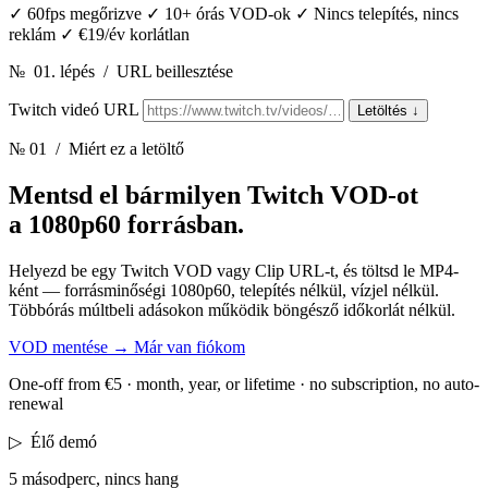
✓
60fps megőrizve
✓
10+ órás VOD-ok
✓
Nincs telepítés, nincs
reklám
✓
€19/év korlátlan
№
01. lépés
/
URL beillesztése
Twitch videó URL
Letöltés
↓
№ 01
/ Miért ez a letöltő
Mentsd el bármilyen Twitch VOD-ot
a 1080p60 forrásban.
Helyezd be egy Twitch VOD vagy Clip URL-t, és töltsd le MP4-
ként — forrásminőségi 1080p60, telepítés nélkül, vízjel nélkül.
Többórás múltbeli adásokon működik böngésző időkorlát nélkül.
VOD mentése
→
Már van fiókom
One-off from €5 · month, year, or lifetime · no subscription, no auto-
renewal
▷
Élő demó
5 másodperc, nincs hang