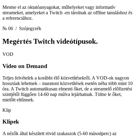
Mentse el az oktatóanyagokat, műhelyeket vagy informatív
streameket, amelyeket a Twitch -en tárolnak az offline tanuláshoz és
a referenciához.
№ 06
/ Szójegyzék
Megértés
Twitch videótípusok.
VOD
Video on Demand
Teljes felvételek a korábbi élő közvetítésekről. A VOD-ok nagyon
hosszúak lehetnek – maratoni közvetítések esetén néha több mint 10
óra. A Twitch automatikusan elmenti őket, de a streamelő előfizetési
szintjétől függően 14-60 nap múlva lejárhatnak. Töltse le őket,
mielőtt eltűnnek.
Klip
Klipek
A nézők által készített rövid szakaszok (5-60 másodperc) az