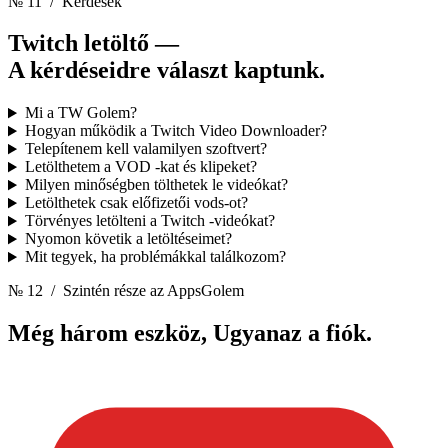
№ 11
/ Kérdések
Twitch letöltő —
A kérdéseidre választ kaptunk.
Mi a TW Golem?
Hogyan működik a Twitch Video Downloader?
Telepítenem kell valamilyen szoftvert?
Letölthetem a VOD -kat és klipeket?
Milyen minőségben tölthetek le videókat?
Letölthetek csak előfizetői vods-ot?
Törvényes letölteni a Twitch -videókat?
Nyomon követik a letöltéseimet?
Mit tegyek, ha problémákkal találkozom?
№ 12
/ Szintén része az AppsGolem
Még három eszköz,
Ugyanaz a fiók.