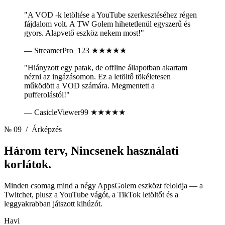
"A VOD -k letöltése a YouTube szerkesztéséhez régen
fájdalom volt. A TW Golem hihetetlenül egyszerű és
gyors. Alapvető eszköz nekem most!"
— StreamerPro_123
★★★★★
"Hiányzott egy patak, de offline állapotban akartam
nézni az ingázásomon. Ez a letöltő tökéletesen
működött a VOD számára. Megmentett a
pufferolástól!"
— CasicleViewer99
★★★★★
№ 09
/ Árképzés
Három terv,
Nincsenek használati
korlátok.
Minden csomag mind a négy AppsGolem eszközt feloldja — a
Twitchet, plusz a YouTube vágót, a TikTok letöltőt és a
leggyakrabban játszott kihúzót.
Havi