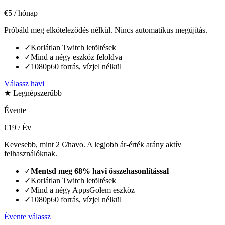
€5
/ hónap
Próbáld meg elköteleződés nélkül. Nincs automatikus megújítás.
✓
Korlátlan Twitch letöltések
✓
Mind a négy eszköz feloldva
✓
1080p60 forrás, vízjel nélkül
Válassz havi
★ Legnépszerűbb
Évente
€19
/ Év
Kevesebb, mint 2 €/havo. A legjobb ár-érték arány aktív
felhasználóknak.
✓
Mentsd meg 68% havi összehasonlítással
✓
Korlátlan Twitch letöltések
✓
Mind a négy AppsGolem eszköz
✓
1080p60 forrás, vízjel nélkül
Évente válassz