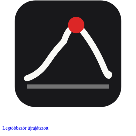
Legtöbbször újrajátszott