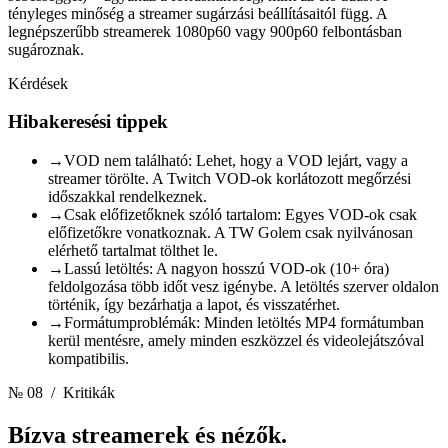
tényleges minőség a streamer sugárzási beállításaitól függ. A
legnépszerűbb streamerek 1080p60 vagy 900p60 felbontásban
sugároznak.
Kérdések
Hibakeresési tippek
→
VOD nem található: Lehet, hogy a VOD lejárt, vagy a
streamer törölte. A Twitch VOD-ok korlátozott megőrzési
időszakkal rendelkeznek.
→
Csak előfizetőknek szóló tartalom: Egyes VOD-ok csak
előfizetőkre vonatkoznak. A TW Golem csak nyilvánosan
elérhető tartalmat tölthet le.
→
Lassú letöltés: A nagyon hosszú VOD-ok (10+ óra)
feldolgozása több időt vesz igénybe. A letöltés szerver oldalon
történik, így bezárhatja a lapot, és visszatérhet.
→
Formátumproblémák: Minden letöltés MP4 formátumban
kerül mentésre, amely minden eszközzel és videolejátszóval
kompatibilis.
№ 08
/ Kritikák
Bízva
streamerek és nézők.