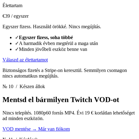
Élettartam
€39
/ egyszer
Egyszer fizess. Használd örökké. Nincs megújítás.
✓
Egyszer fizess, soha többé
✓
A harmadik évben megtérül a maga után
✓
Minden jövőbeli eszköz benne van
Válaszd az élettartamot
Biztonságos fizetés a Stripe-on keresztül. Semmilyen csomagon
nincs automatikus megújítás.
№ 10
/ Készen állok
Mentsd el bármilyen Twitch VOD-ot
Nincs telepítés. 1080p60 forrás MP4. Évi 19 € korlátlan lehetőséget
ad minden eszközön.
VOD mentése
→
Már van fiókom