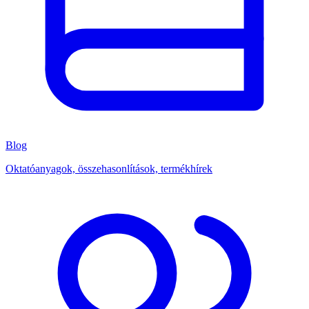
Blog
Oktatóanyagok, összehasonlítások, termékhírek