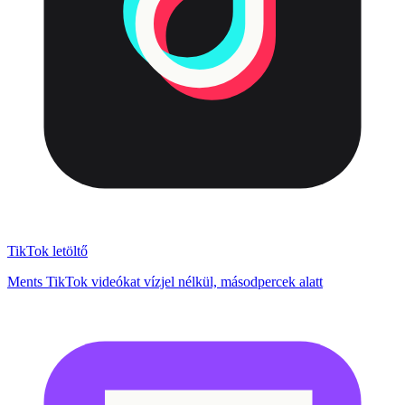
TikTok letöltő
Ments TikTok videókat vízjel nélkül, másodpercek alatt