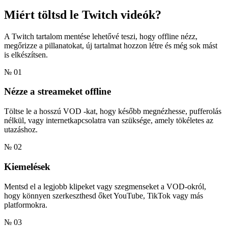
Miért töltsd le
Twitch videók?
A Twitch tartalom mentése lehetővé teszi, hogy offline nézz,
megőrizze a pillanatokat, új tartalmat hozzon létre és még sok mást
is elkészítsen.
№ 01
Nézze a streameket offline
Töltse le a hosszú VOD -kat, hogy később megnézhesse, pufferolás
nélkül, vagy internetkapcsolatra van szüksége, amely tökéletes az
utazáshoz.
№ 02
Kiemelések
Mentsd el a legjobb klipeket vagy szegmenseket a VOD-okról,
hogy könnyen szerkeszthesd őket YouTube, TikTok vagy más
platformokra.
№ 03