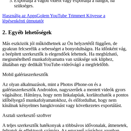
Exportálja a vágott videót vagy exportálja a hangot, ha
szükséges.
Használja az AppsGolem YouTube Trimmert
Kövesse a
lépésenkénti útmutatót
2. Egyéb lehetőségek
Más eszközök jól működhetnek az Ön helyzetétől függően, de
gyakran felcserélik a sebességet a bonyolultságra. Ha időnként vág,
a beépített szerkesztők is elegendőek lehetnek. Ha megbízható,
megismételhető munkafolyamatra van szüksége sok kliphez,
általában egy dedikált YouTube-videóvágó a megfelelőbb.
Mobil galériaszerkesztők
Az olyan alkalmazások, mint a Photos iPhone-on és a
galériaszerkesztők Androidon, nagyszerűek a mentett videók gyors
vágásához. Hátránya, hogy nem linkalapúak, korlátozhatók a pontos
időbélyegző munkafolyamatokhoz, és előfordulhat, hogy nem
kínálnak kényelmes hangkivonást vagy következetes exportálást.
Asztali szerkesztő szoftver
A teljes szerkesztők hatékonyak a többsávos idővonalak, átmenetek,
feliratok és effektusok számára. Az egyszerű vágáshoz azonban