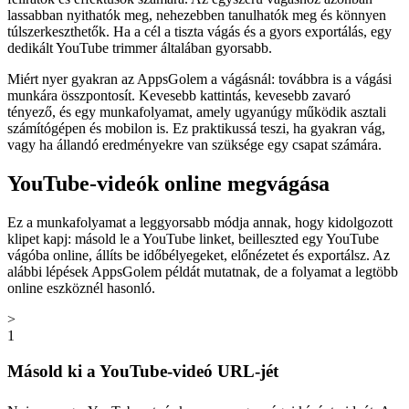
lassabban nyithatók meg, nehezebben tanulhatók meg és könnyen
túlszerkeszthetők. Ha a cél a tiszta vágás és a gyors exportálás, egy
dedikált YouTube trimmer általában gyorsabb.
Miért nyer gyakran az AppsGolem a vágásnál: továbbra is a vágási
munkára összpontosít. Kevesebb kattintás, kevesebb zavaró
tényező, és egy munkafolyamat, amely ugyanúgy működik asztali
számítógépen és mobilon is. Ez praktikussá teszi, ha gyakran vág,
vagy ha állandó eredményekre van szüksége egy csapat számára.
YouTube-videók online megvágása
Ez a munkafolyamat a leggyorsabb módja annak, hogy kidolgozott
klipet kapj: másold le a YouTube linket, beilleszted egy YouTube
vágóba online, állíts be időbélyegeket, előnézetet és exportálsz. Az
alábbi lépések AppsGolem példát mutatnak, de a folyamat a legtöbb
online eszköznél hasonló.
>
1
Másold ki a YouTube-videó URL-jét