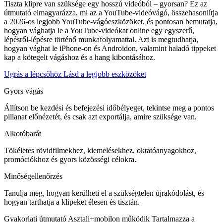
Tiszta klipre van szüksége egy hosszú videóból – gyorsan? Ez az
útmutató elmagyarázza, mi az a YouTube-videóvágó, összehasonlítja
a 2026-os legjobb YouTube-vágóeszközöket, és pontosan bemutatja,
hogyan vághatja le a YouTube-videókat online egy egyszerű,
lépésről-lépésre történő munkafolyamattal. Azt is megtudhatja,
hogyan vághat le iPhone-on és Androidon, valamint haladó tippeket
kap a kötegelt vágáshoz és a hang kibontásához.
Ugrás a lépcsőhöz
Lásd a legjobb eszközöket
Gyors vágás
Állítson be kezdési és befejezési időbélyeget, tekintse meg a pontos
pillanat előnézetét, és csak azt exportálja, amire szüksége van.
Alkotóbarát
Tökéletes rövidfilmekhez, kiemelésekhez, oktatóanyagokhoz,
promóciókhoz és gyors közösségi célokra.
Minőségellenőrzés
Tanulja meg, hogyan kerülheti el a szükségtelen újrakódolást, és
hogyan tarthatja a klipeket élesen és tisztán.
Gyakorlati útmutató
Asztali+mobilon működik
Tartalmazza a