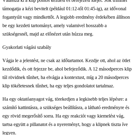
Válassza ki a klip pontos kezdési és befejezési idejét. Sok trimmer
támogatja a kézi bevitelt (például 01:12-től 01:45-ig), az idővonal
fogantyúit vagy mindkettőt. A legjobb eredmény érdekében állítson
be egy kezdeti tartományt, amely valamivel hosszabb a
szükségesnél, majd az előnézet után húzza meg.
Gyakorlati vágási szabály
Vágja le a jelentést, ne csak az időtartamot. Kezdje ott, ahol az ötlet
kezdődik, és ott fejezze be, ahol befejeződik. A 12 másodperces klip
túl rövidnek tűnhet, ha elvágja a kontextust, míg a 20 másodperces
klip tökéletesnek tűnhet, ha egy teljes gondolatot tartalmaz.
Ha egy oktatóanyagot vág, törekedjen a legkisebb teljes lépésre: a
számító kattintásra, a szükséges beállításra, a látható eredményre és
egy rövid megerősítő sorra. Ha egy reakciót vagy kiemelést vág,
tartsa együtt a pillanatot és a nyereményt, hogy a klipnek tiszta íve
legyen.