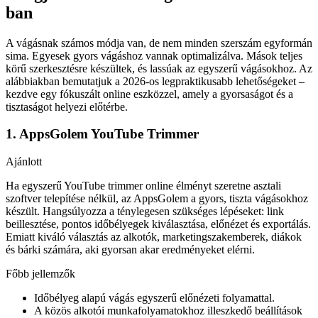
ban
A vágásnak számos módja van, de nem minden szerszám egyformán
sima. Egyesek gyors vágáshoz vannak optimalizálva. Mások teljes
körű szerkesztésre készültek, és lassúak az egyszerű vágásokhoz. Az
alábbiakban bemutatjuk a 2026-os legpraktikusabb lehetőségeket –
kezdve egy fókuszált online eszközzel, amely a gyorsaságot és a
tisztaságot helyezi előtérbe.
1. AppsGolem YouTube Trimmer
Ajánlott
Ha egyszerű YouTube trimmer online élményt szeretne asztali
szoftver telepítése nélkül, az AppsGolem a gyors, tiszta vágásokhoz
készült. Hangsúlyozza a ténylegesen szükséges lépéseket: link
beillesztése, pontos időbélyegek kiválasztása, előnézet és exportálás.
Emiatt kiváló választás az alkotók, marketingszakemberek, diákok
és bárki számára, aki gyorsan akar eredményeket elérni.
Főbb jellemzők
Időbélyeg alapú vágás egyszerű előnézeti folyamattal.
A közös alkotói munkafolyamatokhoz illeszkedő beállítások