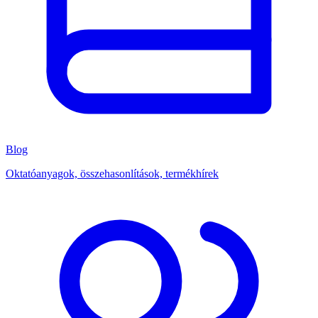
Blog
Oktatóanyagok, összehasonlítások, termékhírek