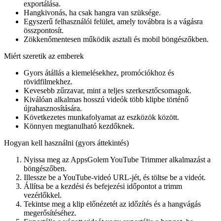
exportálása.
Hangkivonás, ha csak hangra van szüksége.
Egyszerű felhasználói felület, amely továbbra is a vágásra
összpontosít.
Zökkenőmentesen működik asztali és mobil böngészőkben.
Miért szeretik az emberek
Gyors átállás a kiemelésekhez, promóciókhoz és
rövidfilmekhez.
Kevesebb zűrzavar, mint a teljes szerkesztőcsomagok.
Kiválóan alkalmas hosszú videók több klipbe történő
újrahasznosítására.
Következetes munkafolyamat az eszközök között.
Könnyen megtanulható kezdőknek.
Hogyan kell használni (gyors áttekintés)
Nyissa meg az AppsGolem YouTube Trimmer alkalmazást a
böngészőben.
Illessze be a YouTube-videó URL-jét, és töltse be a videót.
Állítsa be a kezdési és befejezési időpontot a trimm
vezérlőkkel.
Tekintse meg a klip előnézetét az időzítés és a hangvágás
megerősítéséhez.