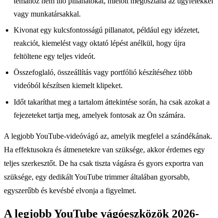
témához nem illő pillanatokat, mielőtt megosztaná az ügyfelekkel
vagy munkatársakkal.
Kivonat egy kulcsfontosságú pillanatot, például egy idézetet,
reakciót, kiemelést vagy oktató lépést anélkül, hogy újra
feltöltene egy teljes videót.
Összefoglaló, összeállítás vagy portfólió készítéséhez több
videóból készítsen kiemelt klipeket.
Időt takaríthat meg a tartalom áttekintése során, ha csak azokat a
fejezeteket tartja meg, amelyek fontosak az Ön számára.
A legjobb YouTube-videóvágó az, amelyik megfelel a szándékának.
Ha effektusokra és átmenetekre van szüksége, akkor érdemes egy
teljes szerkesztőt. De ha csak tiszta vágásra és gyors exportra van
szüksége, egy dedikált YouTube trimmer általában gyorsabb,
egyszerűbb és kevésbé elvonja a figyelmet.
A legjobb YouTube vágóeszközök 2026-