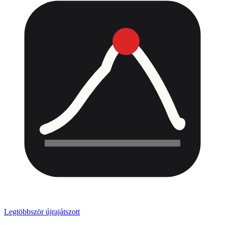
Legtöbbször újrajátszott