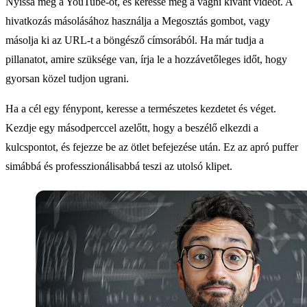
Nyissa meg a YouTube-ot, és keresse meg a vágni kívánt videót. A
hivatkozás másolásához használja a Megosztás gombot, vagy
másolja ki az URL-t a böngésző címsorából. Ha már tudja a
pillanatot, amire szüksége van, írja le a hozzávetőleges időt, hogy
gyorsan közel tudjon ugrani.
Ha a cél egy fénypont, keresse a természetes kezdetet és véget.
Kezdje egy másodperccel azelőtt, hogy a beszélő elkezdi a
kulcspontot, és fejezze be az ötlet befejezése után. Ez az apró puffer
simábbá és professzionálisabbá teszi az utolsó klipet.