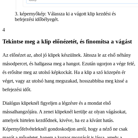
3. képernyőkép: Válassza ki a vágott klip kezdési és
befejezési időbélyegét.
4
Tekintse meg a klip előnézetét, és finomítsa a vágást
Az előnézet az, ahol jó klipek készülnek. Játssza le az első néhány
másodpercet, és hallgassa meg a hangot. Ezután ugorjon a vége felé,
és erősítse meg az utolsó képkockát. Ha a klip a szó közepén ér
véget, vagy az utolsó hang megszakad, hosszabbítsa meg kissé a
befejezési időt.
Dialógus klipeknél figyeljen a légzésre és a mondat első
mássalhangzójára. A zenei klipeknél kerülje az olyan vágásokat,
amelyek hirtelen kezdődnek, kivéve, ha ez a kívánt hatás.
Képernyőfelvételeknél gondoskodjon arról, hogy a néző ne csak
magát a műveletet, hanem a kurzor mozgását is lássa, amely a