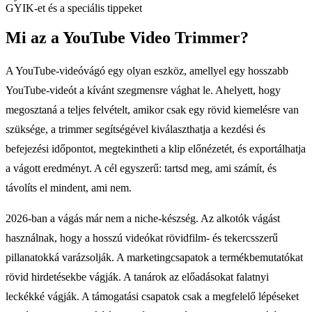
GYIK-et és a speciális tippeket
Mi az a YouTube Video Trimmer?
A YouTube-videóvágó egy olyan eszköz, amellyel egy hosszabb
YouTube-videót a kívánt szegmensre vághat le. Ahelyett, hogy
megosztaná a teljes felvételt, amikor csak egy rövid kiemelésre van
szüksége, a trimmer segítségével kiválaszthatja a kezdési és
befejezési időpontot, megtekintheti a klip előnézetét, és exportálhatja
a vágott eredményt. A cél egyszerű: tartsd meg, ami számít, és
távolíts el mindent, ami nem.
2026-ban a vágás már nem a niche-készség. Az alkotók vágást
használnak, hogy a hosszú videókat rövidfilm- és tekercsszerű
pillanatokká varázsolják. A marketingcsapatok a termékbemutatókat
rövid hirdetésekbe vágják. A tanárok az előadásokat falatnyi
leckékké vágják. A támogatási csapatok csak a megfelelő lépéseket