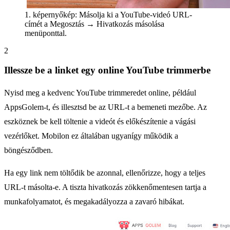
1. képernyőkép: Másolja ki a YouTube-videó URL-
címét a Megosztás → Hivatkozás másolása
menüponttal.
2
Illessze be a linket egy online YouTube trimmerbe
Nyisd meg a kedvenc YouTube trimmeredet online, például
AppsGolem-t, és illesztsd be az URL-t a bemeneti mezőbe. Az
eszköznek be kell töltenie a videót és előkészítenie a vágási
vezérlőket. Mobilon ez általában ugyanígy működik a
böngésződben.
Ha egy link nem töltődik be azonnal, ellenőrizze, hogy a teljes
URL-t másolta-e. A tiszta hivatkozás zökkenőmentesen tartja a
munkafolyamatot, és megakadályozza a zavaró hibákat.