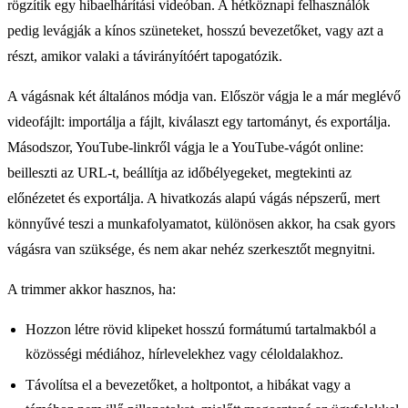
rögzítik egy hibaelhárítási videóban. A hétköznapi felhasználók
pedig levágják a kínos szüneteket, hosszú bevezetőket, vagy azt a
részt, amikor valaki a távirányítóért tapogatózik.
A vágásnak két általános módja van. Először vágja le a már meglévő
videofájlt: importálja a fájlt, kiválaszt egy tartományt, és exportálja.
Másodszor, YouTube-linkről vágja le a YouTube-vágót online:
beilleszti az URL-t, beállítja az időbélyegeket, megtekinti az
előnézetet és exportálja. A hivatkozás alapú vágás népszerű, mert
könnyűvé teszi a munkafolyamatot, különösen akkor, ha csak gyors
vágásra van szüksége, és nem akar nehéz szerkesztőt megnyitni.
A trimmer akkor hasznos, ha:
Hozzon létre rövid klipeket hosszú formátumú tartalmakból a
közösségi médiához, hírlevelekhez vagy céloldalakhoz.
Távolítsa el a bevezetőket, a holtpontot, a hibákat vagy a