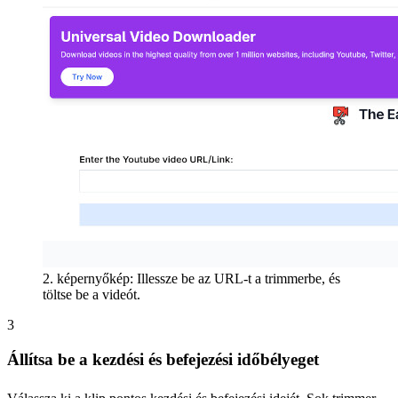
2. képernyőkép: Illessze be az URL-t a trimmerbe, és
töltse be a videót.
3
Állítsa be a kezdési és befejezési időbélyeget