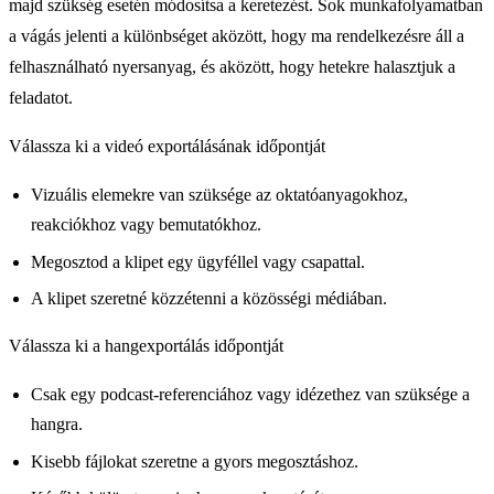
majd szükség esetén módosítsa a keretezést. Sok munkafolyamatban
a vágás jelenti a különbséget aközött, hogy ma rendelkezésre áll a
felhasználható nyersanyag, és aközött, hogy hetekre halasztjuk a
feladatot.
Válassza ki a videó exportálásának időpontját
Vizuális elemekre van szüksége az oktatóanyagokhoz,
reakciókhoz vagy bemutatókhoz.
Megosztod a klipet egy ügyféllel vagy csapattal.
A klipet szeretné közzétenni a közösségi médiában.
Válassza ki a hangexportálás időpontját
Csak egy podcast-referenciához vagy idézethez van szüksége a
hangra.
Kisebb fájlokat szeretne a gyors megosztáshoz.