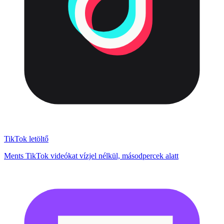
TikTok letöltő
Ments TikTok videókat vízjel nélkül, másodpercek alatt