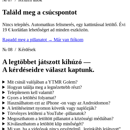
Találd meg a csúcspontot
Nincs telepítés. Automatikus felismerés, egy kattintással letöltő. Évi
19 € korlátlan lehetőséget ad minden eszközön.
Ragadd meg a pillanatot
→
Már van fiókom
№ 08
/ Kérdések
A legtöbbet játszott kihúzó —
A kérdéseidre választ kaptunk.
Mit csinál valójában a YTMR Golem?
Hogyan találja meg a legnézettebb részt?
Telepítenem kell valamit?
Gyors a letöltési folyamat?
Használhatom ezt az iPhone -on vagy az Androidomon?
A letöltéseimet nyomon követik vagy naplózják?
Törvényes letölteni a YouTube -pillanatok?
Megoszthatom a letöltött pillanatot a közösségi médiában?
Kiválaszthatom a letöltött klip minőségét?
Mi van, ha a videónak nincs egyértelmű „leginkább lejátszott”