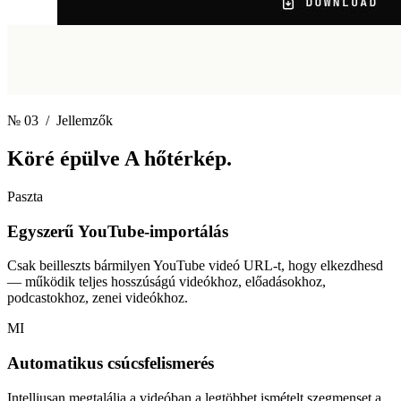
№ 03
/ Jellemzők
Köré épülve
A hőtérkép.
Paszta
Egyszerű YouTube-importálás
Csak beilleszts bármilyen YouTube videó URL-t, hogy elkezdhesd
— működik teljes hosszúságú videókhoz, előadásokhoz,
podcastokhoz, zenei videókhoz.
MI
Automatikus csúcsfelismerés
Intelliusan megtalálja a videóban a legtöbbet ismételt szegmenset a