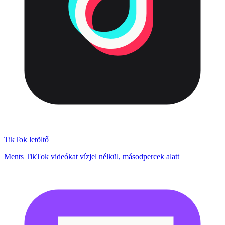
TikTok letöltő
Ments TikTok videókat vízjel nélkül, másodpercek alatt