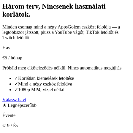
Három terv,
Nincsenek használati
korlátok.
Minden csomag mind a négy AppsGolem eszközt feloldja — a
legtöbbször játszott, plusz a YouTube vágót, TikTok letöltőt és
Twitch letöltőt.
Havi
€5
/ hónap
Próbáld meg elköteleződés nélkül. Nincs automatikus megújítás.
✓
Korlátlan kiemelések letöltése
✓
Mind a négy eszköz feloldva
✓
1080p MP4, vízjel nélkül
Válassz havi
★ Legnépszerűbb
Évente
€19
/ Év