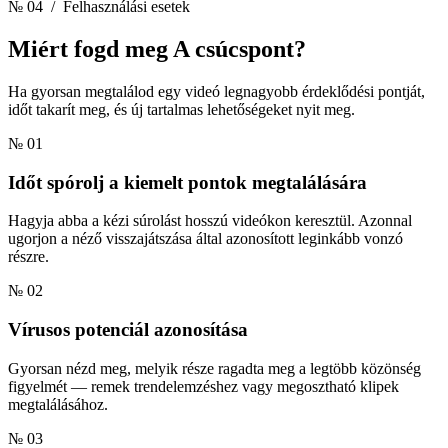
№ 04
/ Felhasználási esetek
Miért fogd meg
A csúcspont?
Ha gyorsan megtalálod egy videó legnagyobb érdeklődési pontját,
időt takarít meg, és új tartalmas lehetőségeket nyit meg.
№ 01
Időt spórolj a kiemelt pontok megtalálására
Hagyja abba a kézi súrolást hosszú videókon keresztül. Azonnal
ugorjon a néző visszajátszása által azonosított leginkább vonzó
részre.
№ 02
Vírusos potenciál azonosítása
Gyorsan nézd meg, melyik része ragadta meg a legtöbb közönség
figyelmét — remek trendelemzéshez vagy megosztható klipek
megtalálásához.
№ 03