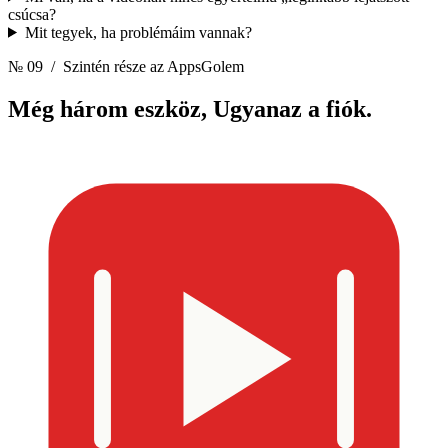
csúcsa?
Mit tegyek, ha problémáim vannak?
№ 09
/ Szintén része az AppsGolem
Még három eszköz,
Ugyanaz a fiók.