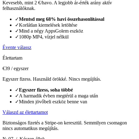
Kevesebb, mint 2 €/havo. A legjobb ár-érték arány aktív
felhasználóknak.
✓
Mentsd meg 68% havi összehasonlítással
✓
Korlátlan kiemelések letöltése
✓
Mind a négy AppsGolem eszköz
✓
1080p MP4, vízjel nélkül
Évente válassz
Élettartam
€39
/ egyszer
Egyszer fizess. Használd örökké. Nincs megújítás.
✓
Egyszer fizess, soha többé
✓
A harmadik évben megtérül a maga után
✓
Minden jövőbeli eszköz benne van
Válaszd az élettartamot
Biztonságos fizetés a Stripe-on keresztül. Semmilyen csomagon
nincs automatikus megújítás.
№ 07
/ Készen állok