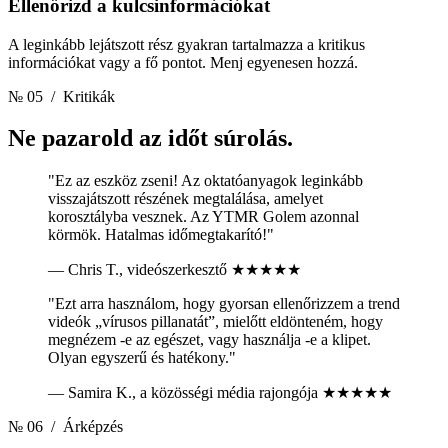
Ellenőrizd a kulcsinformációkat
A leginkább lejátszott rész gyakran tartalmazza a kritikus
információkat vagy a fő pontot. Menj egyenesen hozzá.
№ 05
/ Kritikák
Ne pazarold az időt
súrolás.
"Ez az eszköz zseni! Az oktatóanyagok leginkább
visszajátszott részének megtalálása, amelyet
korosztályba vesznek. Az YTMR Golem azonnal
körmök. Hatalmas időmegtakarító!"
— Chris T., videószerkesztő
★★★★★
"Ezt arra használom, hogy gyorsan ellenőrizzem a trend
videók „vírusos pillanatát”, mielőtt eldönteném, hogy
megnézem -e az egészet, vagy használja -e a klipet.
Olyan egyszerű és hatékony."
— Samira K., a közösségi média rajongója
★★★★★
№ 06
/ Árképzés