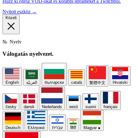
Húzz ki egész VOD-okat és korábbi streameket a Twitchből.
Nyitott eszköz →
Közeli
№
Nyelv
Válogatás
nyelvezet.
English
العربيّة
български
català
Hrvatski
繁體中文
česky
dansk
Nederlands
eesti
suomi
français
Deutsch
Ελληνικά
עברית
हिंदी
Magyar
●