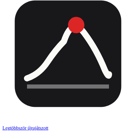
Legtöbbször újrajátszott