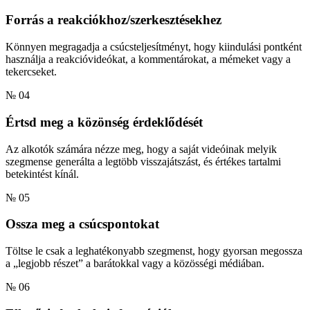
Forrás a reakciókhoz/szerkesztésekhez
Könnyen megragadja a csúcsteljesítményt, hogy kiindulási pontként
használja a reakcióvideókat, a kommentárokat, a mémeket vagy a
tekercseket.
№ 04
Értsd meg a közönség érdeklődését
Az alkotók számára nézze meg, hogy a saját videóinak melyik
szegmense generálta a legtöbb visszajátszást, és értékes tartalmi
betekintést kínál.
№ 05
Ossza meg a csúcspontokat
Töltse le csak a leghatékonyabb szegmenst, hogy gyorsan megossza
a „legjobb részet” a barátokkal vagy a közösségi médiában.
№ 06