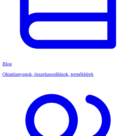
Blog
Oktatóanyagok, összehasonlítások, termékhírek