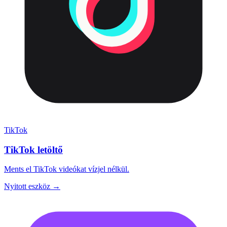
TikTok
TikTok letöltő
Ments el TikTok videókat vízjel nélkül.
Nyitott eszköz →