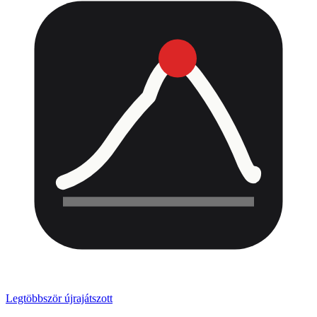
Legtöbbször újrajátszott