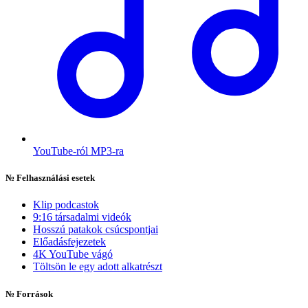
YouTube-ról MP3-ra
№
Felhasználási esetek
Klip podcastok
9:16 társadalmi videók
Hosszú patakok csúcspontjai
Előadásfejezetek
4K YouTube vágó
Töltsön le egy adott alkatrészt
№
Források