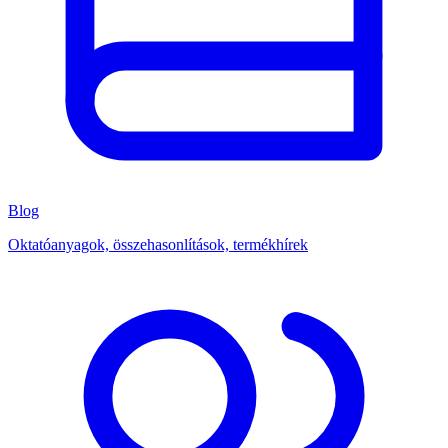
Blog
Oktatóanyagok, összehasonlítások, termékhírek