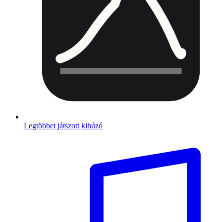
Legtöbbet játszott kihúzó