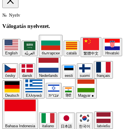
№
Nyelv
Válogatás
nyelvezet.
English
العربيّة
български
català
Hrvatski
繁體中文
česky
dansk
Nederlands
eesti
suomi
français
Deutsch
Ελληνικά
עברית
हिंदी
Magyar
●
Bahasa Indonesia
italiano
latviešu
日本語
한국어