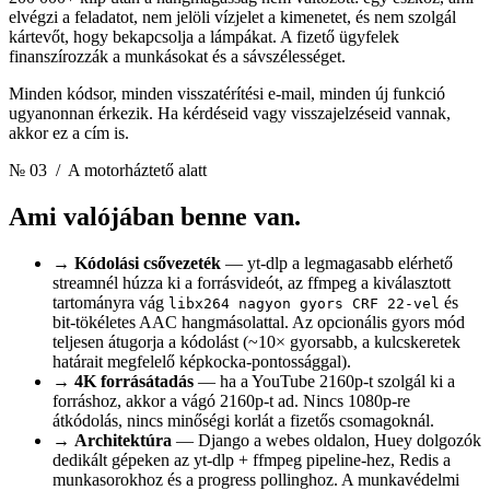
elvégzi a feladatot, nem jelöli vízjelet a kimenetet, és nem szolgál
kártevőt, hogy bekapcsolja a lámpákat. A fizető ügyfelek
finanszírozzák a munkásokat és a sávszélességet.
Minden kódsor, minden visszatérítési e-mail, minden új funkció
ugyanonnan érkezik. Ha kérdéseid vagy visszajelzéseid vannak,
akkor ez a cím is.
№ 03
/ A motorháztető alatt
Ami valójában benne van.
→
Kódolási csővezeték
— yt-dlp a legmagasabb elérhető
streamnél húzza ki a forrásvideót, az ffmpeg a kiválasztott
tartományra vág
és
libx264 nagyon gyors CRF 22-vel
bit-tökéletes AAC hangmásolattal. Az opcionális gyors mód
teljesen átugorja a kódolást (~10× gyorsabb, a kulcskeretek
határait megfelelő képkocka-pontossággal).
→
4K forrásátadás
— ha a YouTube 2160p-t szolgál ki a
forráshoz, akkor a vágó 2160p-t ad. Nincs 1080p-re
átkódolás, nincs minőségi korlát a fizetős csomagoknál.
→
Architektúra
— Django a webes oldalon, Huey dolgozók
dedikált gépeken az yt-dlp + ffmpeg pipeline-hez, Redis a
munkasorokhoz és a progress pollinghoz. A munkavédelmi