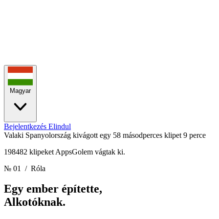
Magyar
Bejelentkezés
Elindul
Valaki Spanyolország kivágott egy 58 másodperces klipet
9 perce
198482 klipeket AppsGolem vágtak ki.
№ 01
/ Róla
Egy ember építette,
Alkotóknak.