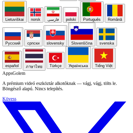
Lietuviškai
norsk
فارسی
polski
Português
Română
Русский
српски
slovensky
Slovenščina
svenska
español
Türkçe
Українська
Tiếng Việt
ภาษาไทย
Apps
Golem
A prémium videó eszköztár alkotóknak — vágj, vágj, tölts le.
Böngésző alapú. Nincs telepítés.
Kövess