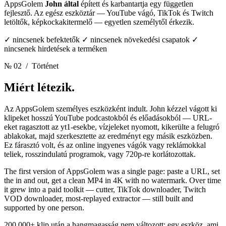
AppsGolem
John által
épített és karbantartja egy független
fejlesztő. Az egész eszköztár — YouTube vágó, TikTok és Twitch
letöltők, képkockakitermelő — egyetlen személytől érkezik.
✓ nincsenek befektetők ✓ nincsenek növekedési csapatok ✓
nincsenek hirdetések a terméken
№ 02
/ Történet
Miért létezik.
Az AppsGolem személyes eszközként indult. John kézzel vágott ki
klipeket hosszú YouTube podcastokból és előadásokból — URL-
eket ragasztott az yt1-esekbe, vízjeleket nyomott, kikerülte a felugró
ablakokat, majd szerkesztette az eredményt egy másik eszközben.
Ez fárasztó volt, és az online ingyenes vágók vagy reklámokkal
teliek, rosszindulatú programok, vagy 720p-re korlátozottak.
The first version of AppsGolem was a single page: paste a URL, set
the in and out, get a clean MP4 in 4K with no watermark. Over time
it grew into a paid toolkit — cutter, TikTok downloader, Twitch
VOD downloader, most-replayed extractor — still built and
supported by one person.
200 000+ klip után a hangmagasság nem változott: egy eszköz, ami