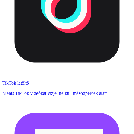
TikTok letöltő
Ments TikTok videókat vízjel nélkül, másodpercek alatt