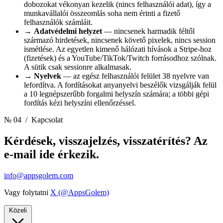
dobozokat vékonyan kezelik (nincs felhasználói adat), így a
munkavállalói összeomlás soha nem érinti a fizető
felhasználók számláit.
→
Adatvédelmi helyzet
— nincsenek harmadik féltől
származó hirdetések, nincsenek követő pixelek, nincs session
ismétlése. Az egyetlen kimenő hálózati hívások a Stripe-hoz
(fizetések) és a YouTube/TikTok/Twitch forrásodhoz szólnak.
A sütik csak sessionre alkalmasak.
→
Nyelvek
— az egész felhasználói felület 38 nyelvre van
lefordítva. A fordításokat anyanyelvi beszélők vizsgálják felül
a 10 legnépszerűbb forgalmi helyszín számára; a többi gépi
fordítás kézi helyszíni ellenőrzéssel.
№ 04
/ Kapcsolat
Kérdések, visszajelzés, visszatérítés? Az
e-mail ide érkezik.
info@appsgolem.com
Vagy folytatni
X (@AppsGolem)
Közeli