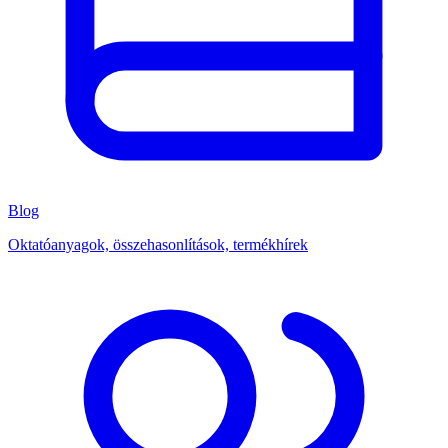
Blog
Oktatóanyagok, összehasonlítások, termékhírek