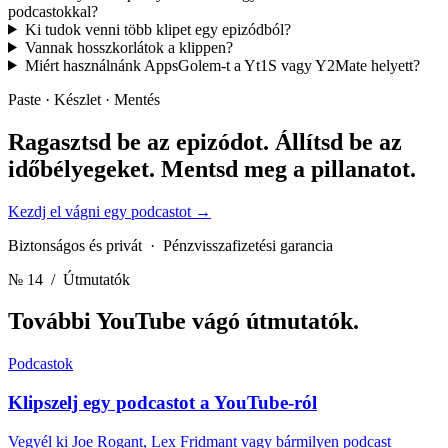
podcastokkal?
Ki tudok venni több klipet egy epizódból?
Vannak hosszkorlátok a klippen?
Miért használnánk AppsGolem-t a Yt1S vagy Y2Mate helyett?
Paste · Készlet · Mentés
Ragasztsd be az epizódot. Állítsd be az
időbélyegeket.
Mentsd meg a pillanatot.
Kezdj el vágni egy podcastot
→
Biztonságos és privát · Pénzvisszafizetési garancia
№ 14
/ Útmutatók
További YouTube vágó
útmutatók.
Podcastok
Klipszelj egy podcastot a YouTube-ról
Vegyél ki Joe Rogant, Lex Fridmant vagy bármilyen podcast