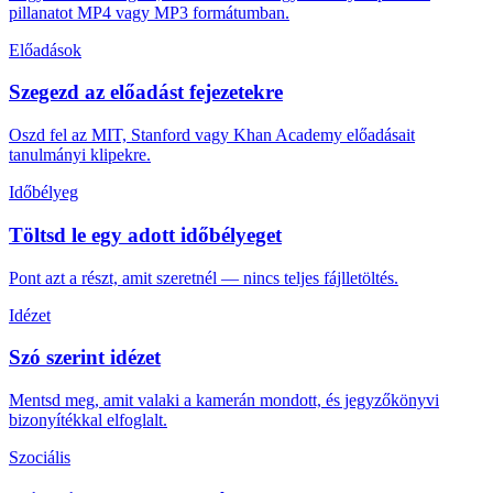
pillanatot MP4 vagy MP3 formátumban.
Előadások
Szegezd az előadást fejezetekre
Oszd fel az MIT, Stanford vagy Khan Academy előadásait
tanulmányi klipekre.
Időbélyeg
Töltsd le egy adott időbélyeget
Pont azt a részt, amit szeretnél — nincs teljes fájlletöltés.
Idézet
Szó szerint idézet
Mentsd meg, amit valaki a kamerán mondott, és jegyzőkönyvi
bizonyítékkal elfoglalt.
Szociális