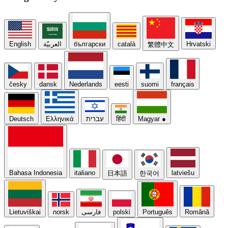
English
العربيّة
български
català
Hrvatski
繁體中文
česky
dansk
Nederlands
eesti
suomi
français
Deutsch
Ελληνικά
עברית
हिंदी
Magyar
●
Bahasa Indonesia
italiano
latviešu
日本語
한국어
Lietuviškai
norsk
فارسی
polski
Português
Română