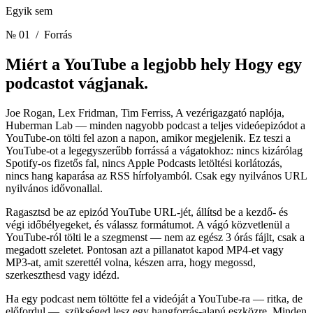
Egyik sem
№ 01
/ Forrás
Miért a YouTube a legjobb hely
Hogy egy
podcastot vágjanak.
Joe Rogan, Lex Fridman, Tim Ferriss, A vezérigazgató naplója,
Huberman Lab — minden nagyobb podcast a teljes videóepizódot a
YouTube-on tölti fel azon a napon, amikor megjelenik. Ez teszi a
YouTube-ot a legegyszerűbb forrássá a vágatokhoz: nincs kizárólag
Spotify-os fizetős fal, nincs Apple Podcasts letöltési korlátozás,
nincs hang kaparása az RSS hírfolyamból. Csak egy nyilvános URL
nyilvános idővonallal.
Ragasztsd be az epizód YouTube URL-jét, állítsd be a kezdő- és
végi időbélyegeket, és válassz formátumot. A vágó közvetlenül a
YouTube-ról tölti le a szegmenst — nem az egész 3 órás fájlt, csak a
megadott szeletet. Pontosan azt a pillanatot kapod MP4-et vagy
MP3-at, amit szerettél volna, készen arra, hogy megossd,
szerkeszthesd vagy idézd.
Ha egy podcast nem töltötte fel a videóját a YouTube-ra — ritka, de
előfordul —, szükséged lesz egy hangforrás-alapú eszközre. Minden