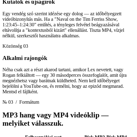
Kutatók és újságírók
Egy vendég szó szerint idézése egy dolog — az időbélyegzett
videóbizonyítás más. Ha a "Naval on the Tim Ferriss Show,
1:23:45–1:24:30" említés, a tényleges felvétel beágyazásával
eltávolítja a "kontextusból kizárt" ellenállást. Tiszta MP4, vízjel
nélkül, szerkesztői használatra alkalmas.
Közönség 03
Alkalmi rajongók
Néha csak azt a részt akarod tartani, amikor Lex nevetett, vagy
Rogan felkiáltott — egy 30 másodperces összefoglalót, amit újra
megnézhetsz vagy barátnak küldheted. Nem kell időbélyeget
bejelölni a YouTube-on, és remélni, hogy az epizód megmarad.
Mentsd el fájlként.
№ 03
/ Formátum
MP3 hang vagy MP4 videóklip
—
melyiket válasszuk.