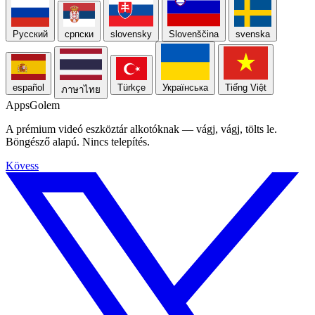
Русский
српски
slovensky
Slovenščina
svenska
español
Türkçe
Українська
Tiếng Việt
ภาษาไทย
Apps
Golem
A prémium videó eszköztár alkotóknak — vágj, vágj, tölts le.
Böngésző alapú. Nincs telepítés.
Kövess