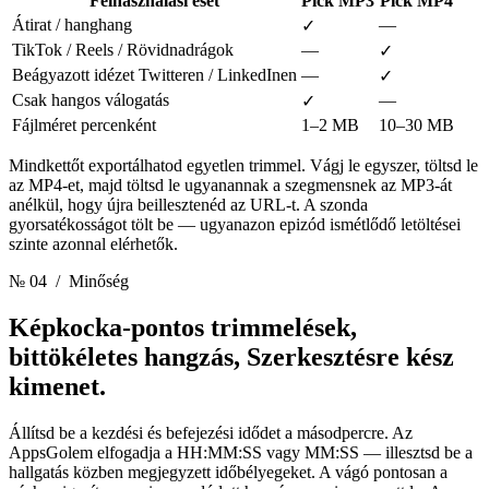
Felhasználási eset
Pick MP3
Pick MP4
Átirat / hanghang
—
✓
TikTok / Reels / Rövidnadrágok
—
✓
Beágyazott idézet Twitteren / LinkedInen
—
✓
Csak hangos válogatás
—
✓
Fájlméret percenként
1–2 MB
10–30 MB
Mindkettőt exportálhatod egyetlen trimmel. Vágj le egyszer, töltsd le
az MP4-et, majd töltsd le ugyanannak a szegmensnek az MP3-át
anélkül, hogy újra beillesztenéd az URL-t. A szonda
gyorsatékosságot tölt be — ugyanazon epizód ismétlődő letöltései
szinte azonnal elérhetők.
№ 04
/ Minőség
Képkocka-pontos trimmelések,
bittökéletes hangzás,
Szerkesztésre kész
kimenet.
Állítsd be a kezdési és befejezési idődet a másodpercre. Az
AppsGolem elfogadja a HH:MM:SS vagy MM:SS — illesztsd be a
hallgatás közben megjegyzett időbélyegeket. A vágó pontosan a