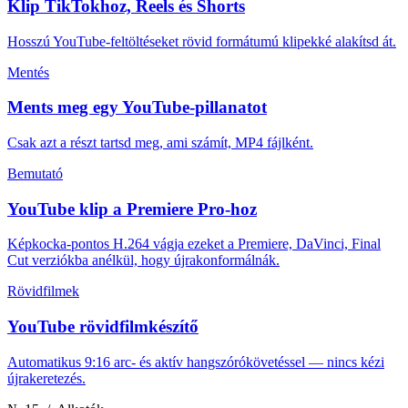
Klip TikTokhoz, Reels és Shorts
Hosszú YouTube-feltöltéseket rövid formátumú klipekké alakítsd át.
Mentés
Ments meg egy YouTube-pillanatot
Csak azt a részt tartsd meg, ami számít, MP4 fájlként.
Bemutató
YouTube klip a Premiere Pro-hoz
Képkocka-pontos H.264 vágja ezeket a Premiere, DaVinci, Final
Cut verziókba anélkül, hogy újrakonformálnák.
Rövidfilmek
YouTube rövidfilmkészítő
Automatikus 9:16 arc- és aktív hangszórókövetéssel — nincs kézi
újrakeretezés.