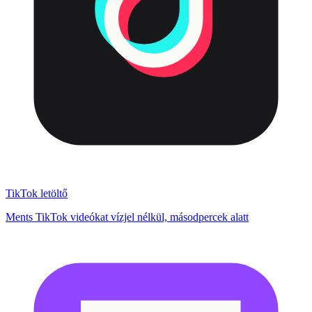
TikTok letöltő
Ments TikTok videókat vízjel nélkül, másodpercek alatt