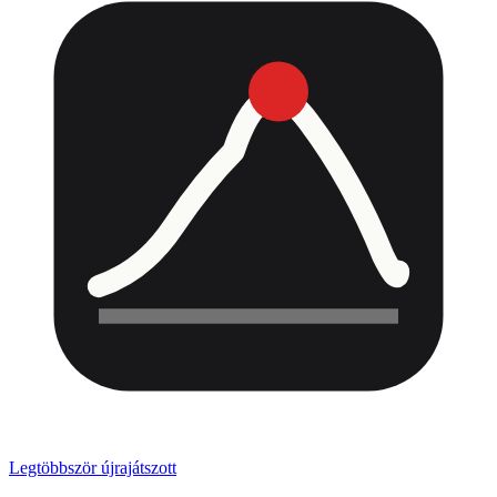
Legtöbbször újrajátszott