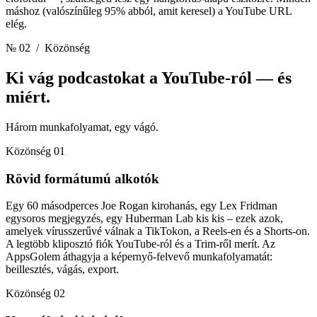
máshoz (valószínűleg 95% abból, amit keresel) a YouTube URL
elég.
№ 02
/ Közönség
Ki vág podcastokat a YouTube-ról
— és
miért.
Három munkafolyamat, egy vágó.
Közönség 01
Rövid formátumú alkotók
Egy 60 másodperces Joe Rogan kirohanás, egy Lex Fridman
egysoros megjegyzés, egy Huberman Lab kis kis – ezek azok,
amelyek vírusszerűvé válnak a TikTokon, a Reels-en és a Shorts-on.
A legtöbb kliposztó fiók YouTube-ról és a Trim-ről merít. Az
AppsGolem áthagyja a képernyő-felvevő munkafolyamatát:
beillesztés, vágás, export.
Közönség 02