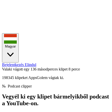
Magyar
Bejelentkezés
Elindul
Valaki vágott egy 136 másodperces klipet
8 perce
198345 klipeket AppsGolem vágtak ki.
№
Podcast clipper
Vegyél ki egy klipet bármelyikből
podcast
a YouTube-on.