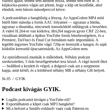
vázhoz igazít; semmi sem adódott hozzá, semmi sem esett le. A
képkocka-pontos vágás azt jelenti, hogy a klip ott kezdődik, ahol
elindult, nem három másodperccel késve.
A podcastokban a hanghűség a lényeg. Az AppsGolem MP4 mód
bitről bitre másolja a forrás AAC folyamot — ugyanaz a bitráta,
ugyanaz a dinamika, nincsenek transzkódoló műtárgyak a beszéden.
A videó H.264-re van kódolva, libx264 nagyon gyors CRF 22-ben,
vizuálisan átlátható a tipikus YouTube forrás bitsebességeken, és a
Premiere, DaVinci és Final Cut formátum natív importálású. A
legtöbb ingyenes YouTube vágó 720p-re leereszíti a hangot, és saját
kódolón keresztül újracsatornázik; Az AppsGolem nem.
Az epizódhosszú munkák is működnek. Néhány podcast
szerkesztetlen, 5 órás beszélgetéseket tesz közzé. A vágó kezeli őket
— beállítod a kezdett és véged, a dolgozó csak azt a szegmenst
kapja, amit kértél, és a letöltésed néhány MB a néhány GB helyett.
№ 05
/ GYIK
Podcast kivágás
GYIK.
Legális podcastot kivágni a YouTube-ról?
Exportálhatom a klipet csak MP3 hangként?
Mi a helyzet a Spotify-exkluzív vagy csak Patreon-os