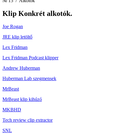
№ 15
/ Alkotók
Klip
Konkrét alkotók.
Joe Rogan
JRE klip letöltő
Lex Fridman
Lex Fridman Podcast klipper
Andrew Huberman
Huberman Lab szegmensek
MrBeast
MrBeast klip kihúzó
MKBHD
Tech review clip extractor
SNL