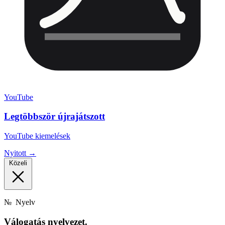
YouTube
Legtöbbször újrajátszott
YouTube kiemelések
Nyitott →
Közeli
№
Nyelv
Válogatás
nyelvezet.