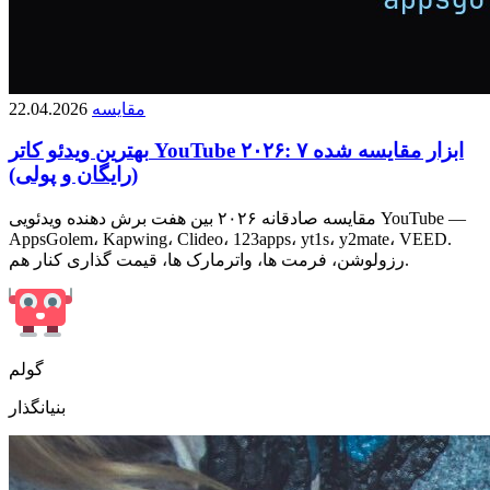
مقایسه
22.04.2026
بهترین ویدئو کاتر YouTube ۲۰۲۶: ۷ ابزار مقایسه شده
(رایگان و پولی)
مقایسه صادقانه ۲۰۲۶ بین هفت برش دهنده ویدئویی YouTube —
AppsGolem، Kapwing، Clideo، 123apps، yt1s، y2mate، VEED.
رزولوشن، فرمت ها، واترمارک ها، قیمت گذاری کنار هم.
گولم
بنیانگذار