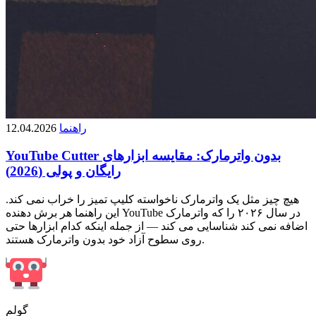
راهنما
12.04.2026
YouTube Cutter بدون واترمارک: مقایسه ابزارهای
رایگان و پولی (2026)
هیچ چیز مثل یک واترمارک ناخواسته کلیپ تمیز را خراب نمی کند.
این راهنما هر برش دهنده YouTube در سال ۲۰۲۶ را که واترمارک
اضافه نمی کند شناسایی می کند — از جمله اینکه کدام ابزارها حتی
روی سطوح آزاد خود بدون واترمارک هستند.
گولم