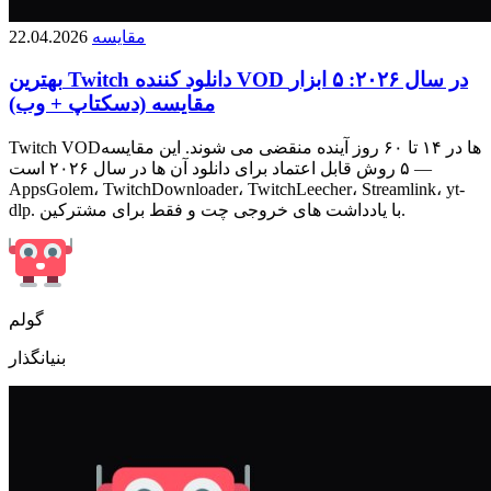
مقایسه
22.04.2026
بهترین Twitch دانلود کننده VOD در سال ۲۰۲۶: ۵ ابزار
مقایسه (دسکتاپ + وب)
Twitch VODها در ۱۴ تا ۶۰ روز آینده منقضی می شوند. این مقایسه
۵ روش قابل اعتماد برای دانلود آن ها در سال ۲۰۲۶ است —
AppsGolem، TwitchDownloader، TwitchLeecher، Streamlink، yt-
dlp. با یادداشت های خروجی چت و فقط برای مشترکین.
گولم
بنیانگذار