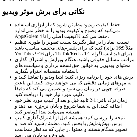
نکاتی برای برش موثر ویدیو
حفظ کیفیت ویدیو: مطمئن شوید که از ابزاری استفاده
می‌کنید که وضوح و کیفیت ویدیو را به خطر نمی‌اندازد.
AppsGolem کیفیت اصلی را تا 4K حفظ می کند.
نسبت ابعاد را در نظر بگیرید: نسبت تصویر را طوری تنظیم
کنید که برای پلتفرم‌های مختلف مناسب باشد (مثلاً 16:9 برای
YouTube، 9:16 برای TikTok/Reels، 1:1 برای فید اینستاگرام).
مراقب مسائل حقوقی باشید: هنگام ویرایش و اشتراک گذاری
محتوای ویدیویی به قوانین حق نسخه برداری و سیاست های
استفاده منصفانه احترام بگذارید.
برش های خود را برنامه ریزی کنید: ابتدا ویدیو را تماشا کنید و
به مهرهای زمانی دقیقی که می خواهید توجه کنید. این باعث
صرفه جویی در زمان می شود و تضمین می کند که دقیقاً
کلیپ مورد نیاز خود را دریافت کنید.
زمان ترک بافر: 1-2 ثانیه قبل و بعد از کلیپ مورد نظر خود
اضافه کنید. این به شما شروع و پایان نرم‌تری می‌دهد و
همیشه می‌توانید بعداً کوتاه‌تر کنید.
نتیجه را بررسی کنید: همیشه قبل از اشتراک‌گذاری کلیپ
برش، پیش‌نمایش یا پخش کنید. مطمئن شوید که صدا و
تصویر همگام هستند و محتوا در جایی که مد نظر شماست
شروع و به پایان می رسد.