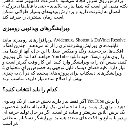
پردازش روی سرور انجام می‌شود تا سرعت کامپیوتر شما کاهش
نیابد - حتی با فایل‌های بزرگ 4K. نکته منفی این است که شما نیاز به
اتصال به اینترنت دارید و پردازش ویدیوهای بسیار طولانی ممکن
است زمان بیشتری را صرف کند.
ویرایشگرهای ویدئویی رومیزی
نرم‌افزارهای رومیزی مانند Avidemux، Shotcut یا DaVinci Resolve
قابلیت‌های ویرایش پیشرفته‌تری را ارائه می‌دهند - چندین آهنگ،
افکت‌ها، درجه‌بندی رنگ و میکس صدا. با این حال، آنها از شما می
خواهند که ابتدا کل ویدیوی YouTube را روی هارد دیسک خود دانلود
کنید، سپس آن را به ویرایشگر وارد کنید. این کار وقت گیرتر است و
به فضای دیسک قابل توجهی به خصوص برای محتوای 4K نیاز دارد.
ویرایشگرهای دسکتاپ برای پروژه های پیچیده که در آن به چیزی
بیش از اصلاح ساده نیاز دارید، مناسب ترند.
کدام را باید انتخاب کنید؟
اگر فقط نیاز دارید بخش خاصی از یک ویدیوی YouTube را برش
دهید - برای یک پست رسانه اجتماعی، یک ارائه یا استفاده شخصی -
یک برش آنلاین سریعتر و ساده تر است. اگر در حال تولید حرفه ای
ویدیو با منابع و افکت های متعدد هستید، ویرایشگر دسکتاپ منطقی
تر است.