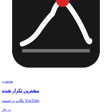
یوتیوب
بیشترین تکرار شده
نکات برجسته YouTube
باز →