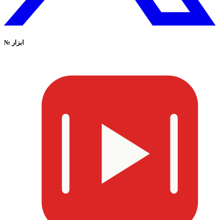
ابزار
№