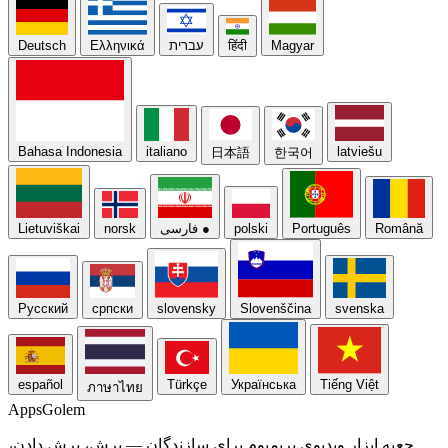
Magyar
हिंदी
עברית
Ελληνικά
Deutsch
Bahasa Indonesia
italiano
latviešu
日本語
한국어
Română
Português
polski
●
فارسی
norsk
Lietuviškai
Русский
српски
slovensky
Slovenščina
svenska
español
Türkçe
Українська
Tiếng Việt
ภาษาไทย
Apps
Golem
جعبه ابزار ویدیوی پریمیوم برای سازندگان — برش، برش دادن،