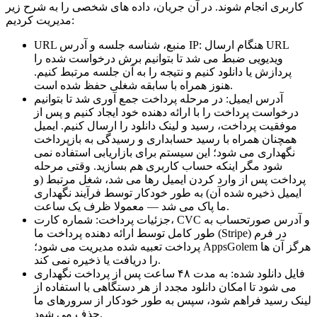
کاربری انجام شوند. در آن جریان، داده های شخصی را به شرح زیر
مدیریت کردیم:
URL منبع، شناسه جلسه و آدرس IP: هنگام ارسال URL
ویدیویی ضبط می شد تا بتوانیم برش درخواست شده را
پردازش یا دانلود کنیم و نتیجه را به آن جلسه مرتبط کنیم.
هنوز همراه با سابقه شغلی حفظ شده است.
آدرس ایمیل: در مرحله پرداخت جمع آوری شد تا بتوانیم
درخواست پرداخت را با ارائه دهنده خود ایجاد کنیم و پس از
موفقیت پرداخت، رسید و لینک دانلود را ارسال کنیم. ایمیل
همچنان همراه با رسید حسابداری و رسیدگی به بازپرداخت
نگهداری می شود؛ این سیستم برای بازاریابی استفاده نمی
شود مگر اینکه حساب کاربری هم بسازید. وقتی مرحله
پرداخت پس از وارد کردن ایمیل رها می شد، شغل مرتبط (و
ایمیل ذخیره شده آن) به طور خودکار توسط فرآیند نگهداری
ما پاک می شد — معمولا ظرف یک ساعت.
جزئیات پرداخت: شماره کارت، CVC و آدرس صورتحساب به
طور کامل توسط ارائه دهنده پرداخت ما (Stripe) در فرم
پرداخت تعبیه شده مدیریت می شود؛ AppsGolem هرگز آن ها
را دریافت یا ذخیره نمی کند.
فایل دانلود شده: به مدت ۴۸ ساعت پس از پرداخت نگهداری
می شود تا امکان دانلود مجدد از هر دستگاهی با استفاده از
لینک رسید فراهم شود، سپس به طور خودکار از سرورهای ما
حذف می شود.