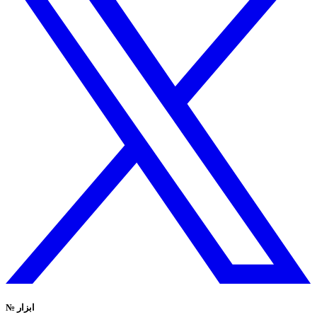
ابزار
№