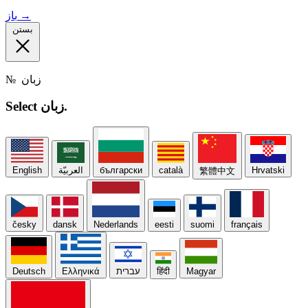
باز →
بستن
زبان
№
زبان.
Select
Hrvatski
català
български
العربيّة
English
繁體中文
česky
dansk
Nederlands
eesti
suomi
français
Magyar
हिंदी
עברית
Ελληνικά
Deutsch