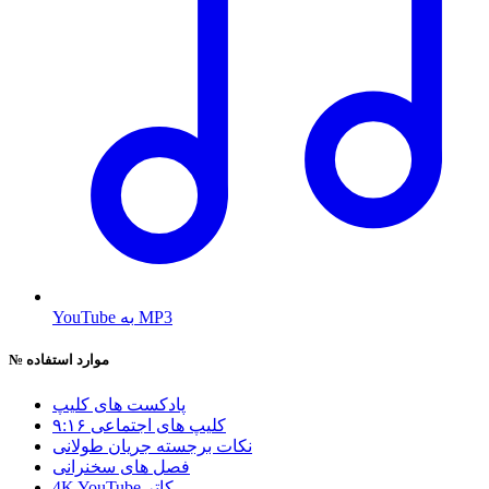
YouTube به MP3
موارد استفاده
№
پادکست های کلیپ
۹:۱۶ کلیپ های اجتماعی
نکات برجسته جریان طولانی
فصل های سخنرانی
4K YouTube کاتر