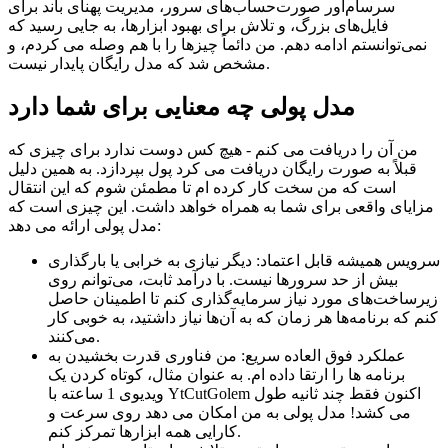
سرسام‌آور صورت‌حساب‌های سرور، مدیریت پهنای باند برای
فایل‌های بزرگ، و تلاش برای بهبود ابزارها، به جایی رسید که
نمی‌توانستم ادامه دهم. من دائماً چیزها را با هم وصله می کردم، و
مشخص شد که مدل رایگان پایدار نیست.
مدل پولی چه معنایی برای شما دارد
من آن را دریافت می کنم - هیچ کس دوست ندارد برای چیزی که
قبلاً به صورت رایگان دریافت می کرد پول بپردازد. به همین دلیل
است که من سخت کار کرده ام تا مطمئن شوم که این انتقال
مزایای واقعی برای شما به همراه خواهد داشت. این چیزی است که
مدل پولی ارائه می دهد:
سرویس همیشه قابل اعتماد: دیگر نیازی به خرابی یا بارگذاری
بیش از حد سرورها نیست. با درآمد ثابت، می‌توانم روی
زیرساخت‌های مورد نیاز سرمایه‌گذاری کنم تا اطمینان حاصل
کنم که برنامه‌ها هر زمان که به آن‌ها نیاز داشتید، به خوبی کار
می‌کنند.
عملکرد فوق العاده سریع: من فناوری قدرت بخشیدن به
برنامه ها را ارتقا داده ام. به عنوان مثال، کوتاه کردن یک
ویدیوی 1 ساعته با YtCutGolem اکنون فقط چند ثانیه طول
می کشد! مدل پولی به من امکان می دهد روی سرعت و
کارایی همه ابزارها تمرکز کنم.