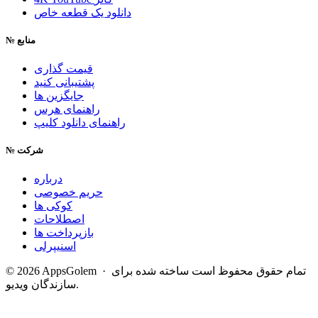
دانلود یک قطعه خاص
منابع
№
قیمت گذاری
پشتیبانی کنید
جایگزین ها
راهنمای هرس
راهنمای دانلود کلیپ
شرکت
№
درباره
حریم خصوصی
کوکی ها
اصطلاحات
بازپرداخت ها
اسنیپرلی
© 2026 AppsGolem · تمام حقوق محفوظ است
ساخته شده برای
سازندگان ویدیو.