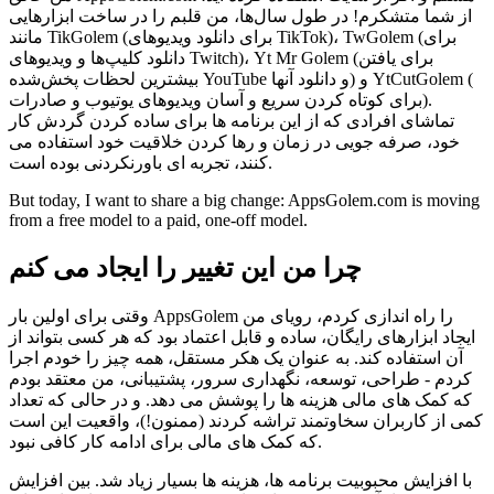
از شما متشکرم! در طول سال‌ها، من قلبم را در ساخت ابزارهایی
مانند TikGolem (برای دانلود ویدیوهای TikTok)، TwGolem (برای
دانلود کلیپ‌ها و ویدیوهای Twitch)، Yt Mr Golem (برای یافتن
بیشترین لحظات پخش‌شده YouTube و دانلود آنها) و YtCutGolem (
برای کوتاه کردن سریع و آسان ویدیوهای یوتیوب و صادرات).
تماشای افرادی که از این برنامه ها برای ساده کردن گردش کار
خود، صرفه جویی در زمان و رها کردن خلاقیت خود استفاده می
کنند، تجربه ای باورنکردنی بوده است.
But today, I want to share a big change: AppsGolem.com is moving
from a free model to a paid, one-off model.
چرا من این تغییر را ایجاد می کنم
وقتی برای اولین بار AppsGolem را راه اندازی کردم، رویای من
ایجاد ابزارهای رایگان، ساده و قابل اعتماد بود که هر کسی بتواند از
آن استفاده کند. به عنوان یک هکر مستقل، همه چیز را خودم اجرا
کردم - طراحی، توسعه، نگهداری سرور، پشتیبانی، من معتقد بودم
که کمک های مالی هزینه ها را پوشش می دهد. و در حالی که تعداد
کمی از کاربران سخاوتمند تراشه کردند (ممنون!)، واقعیت این است
که کمک های مالی برای ادامه کار کافی نبود.
با افزایش محبوبیت برنامه ها، هزینه ها بسیار زیاد شد. بین افزایش