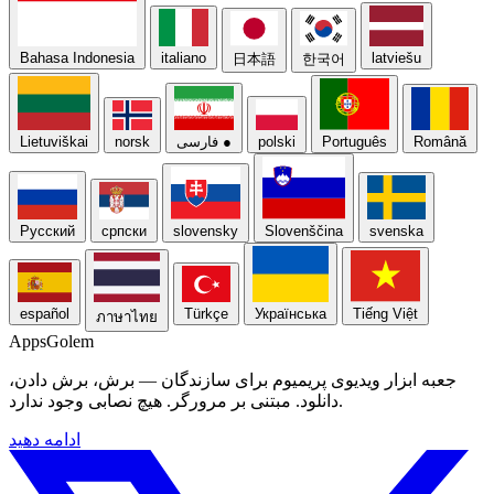
Bahasa Indonesia
italiano
latviešu
日本語
한국어
Română
Português
polski
●
فارسی
norsk
Lietuviškai
Русский
српски
slovensky
Slovenščina
svenska
español
Türkçe
Українська
Tiếng Việt
ภาษาไทย
Apps
Golem
جعبه ابزار ویدیوی پریمیوم برای سازندگان — برش، برش دادن،
دانلود. مبتنی بر مرورگر. هیچ نصابی وجود ندارد.
ادامه دهید