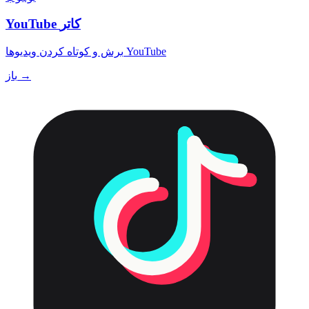
YouTube کاتر
برش و کوتاه کردن ویدیوها YouTube
باز →