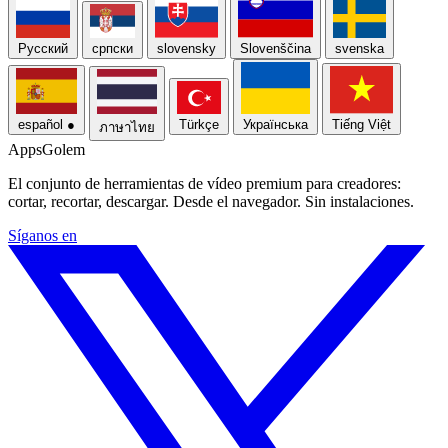
Русский
српски
slovensky
Slovenščina
svenska
español
●
Türkçe
Українська
Tiếng Việt
ภาษาไทย
Apps
Golem
El conjunto de herramientas de vídeo premium para creadores:
cortar, recortar, descargar. Desde el navegador. Sin instalaciones.
Síganos en