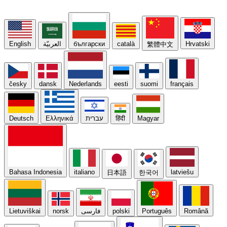
English
العربيّة
български
català
Hrvatski
繁體中文
česky
dansk
Nederlands
eesti
suomi
français
Deutsch
Ελληνικά
עברית
हिंदी
Magyar
Bahasa Indonesia
italiano
latviešu
日本語
한국어
Lietuviškai
norsk
فارسی
polski
Português
Română