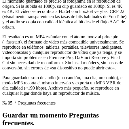
El momento guardado es preciso al fotograma en la resolución de
origen. Si la subida es 1080p, su clip guardado es 1080p. Si es 4K,
es 4K. El vídeo se recodifica a H.264 con libx264 veryfast CRF 22
(visualmente transparente en las tasas de bits habituales de YouTube)
y el audio se copia con calidad idéntica al bit desde el flujo AAC de
origen.
El resultado es un MP4 estándar con el átomo moov al principio
(+faststart), el formato de vídeo más compatible universalmente. Se
reproduce en teléfonos, tabletas, portátiles, televisores inteligentes,
videoconsolas y cualquier reproductor de vídeo que ya tenga, y se
importa sin problemas en Premiere Pro, DaVinci Resolve y Final
Cut sin necesidad de reconformar. Sin instalar códecs, sin pasos de
conversión, sin errores de «su dispositivo no puede abrir esto».
Para guardados solo de audio (una canción, una cita, un sonido), el
modo MP3 recorta el mismo intervalo y exporta un MP3 VBR de
alta calidad (~190 kbps). Archivo más pequeño, se reproduce en
cualquier lugar donde haya un reproductor de música.
№ 05
/ Preguntas frecuentes
Guardar un momento
Preguntas
frecuentes.