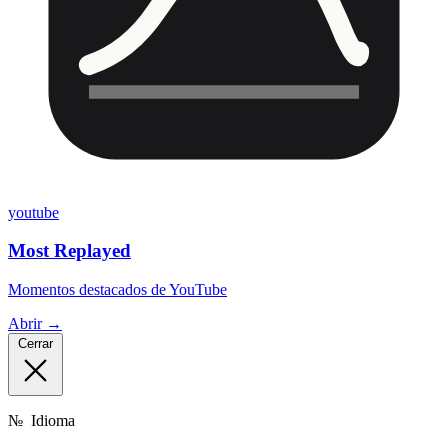
youtube
Most Replayed
Momentos destacados de YouTube
Abrir →
Cerrar
№
Idioma