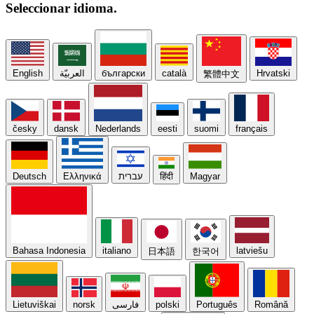
Seleccionar
idioma.
English
العربيّة
български
català
Hrvatski
繁體中文
česky
dansk
Nederlands
eesti
suomi
français
Deutsch
Ελληνικά
עברית
हिंदी
Magyar
Bahasa Indonesia
italiano
latviešu
日本語
한국어
Lietuviškai
norsk
فارسی
polski
Português
Română