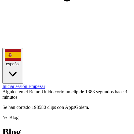
español
Iniciar sesión
Empezar
161 clips cortados hoy
hoy
Se han cortado 198580 clips con AppsGolem.
№
Blog
Blog