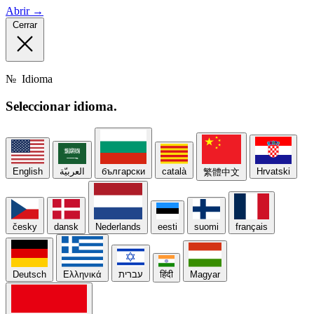
Abrir →
Cerrar
№
Idioma
Seleccionar
idioma.
English
العربيّة
български
català
Hrvatski
繁體中文
česky
dansk
Nederlands
eesti
suomi
français
Deutsch
Ελληνικά
עברית
हिंदी
Magyar