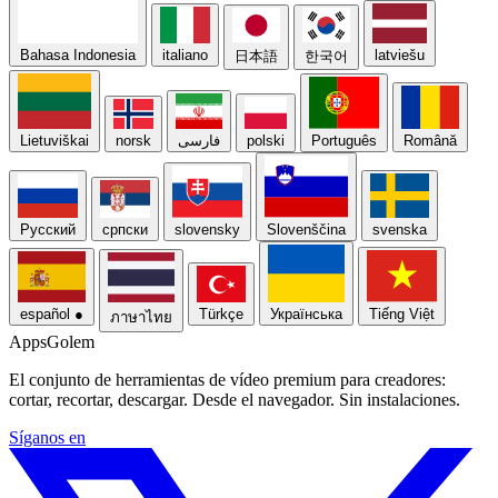
Bahasa Indonesia
italiano
latviešu
日本語
한국어
Lietuviškai
norsk
فارسی
polski
Português
Română
Русский
српски
slovensky
Slovenščina
svenska
español
●
Türkçe
Українська
Tiếng Việt
ภาษาไทย
Apps
Golem
El conjunto de herramientas de vídeo premium para creadores:
cortar, recortar, descargar. Desde el navegador. Sin instalaciones.
Síganos en