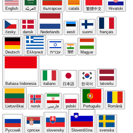
English
العربيّة
български
català
Hrvatski
繁體中文
česky
dansk
Nederlands
eesti
suomi
français
Deutsch
Ελληνικά
עברית
हिंदी
Magyar
Bahasa Indonesia
italiano
latviešu
日本語
한국어
Lietuviškai
norsk
فارسی
polski
Português
Română
Русский
српски
slovensky
Slovenščina
svenska