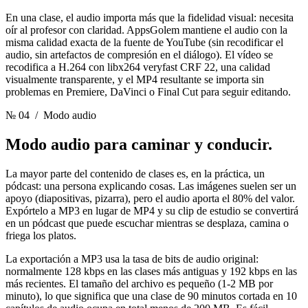
En una clase, el audio importa más que la fidelidad visual: necesita
oír al profesor con claridad. AppsGolem mantiene el audio con la
misma calidad exacta de la fuente de YouTube (sin recodificar el
audio, sin artefactos de compresión en el diálogo). El vídeo se
recodifica a H.264 con libx264 veryfast CRF 22, una calidad
visualmente transparente, y el MP4 resultante se importa sin
problemas en Premiere, DaVinci o Final Cut para seguir editando.
№ 04
/ Modo audio
Modo audio para
caminar y conducir.
La mayor parte del contenido de clases es, en la práctica, un
pódcast: una persona explicando cosas. Las imágenes suelen ser un
apoyo (diapositivas, pizarra), pero el audio aporta el 80% del valor.
Expórtelo a MP3 en lugar de MP4 y su clip de estudio se convertirá
en un pódcast que puede escuchar mientras se desplaza, camina o
friega los platos.
La exportación a MP3 usa la tasa de bits de audio original:
normalmente 128 kbps en las clases más antiguas y 192 kbps en las
más recientes. El tamaño del archivo es pequeño (1-2 MB por
minuto), lo que significa que una clase de 90 minutos cortada en 10