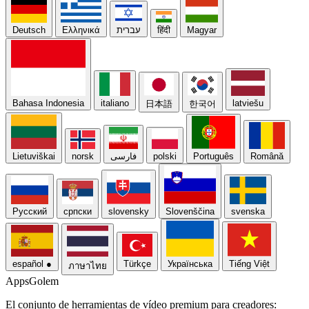
Deutsch
Ελληνικά
עברית
हिंदी
Magyar
Bahasa Indonesia
italiano
latviešu
日本語
한국어
Lietuviškai
norsk
فارسی
polski
Português
Română
Русский
српски
slovensky
Slovenščina
svenska
español
●
Türkçe
Українська
Tiếng Việt
ภาษาไทย
Apps
Golem
El conjunto de herramientas de vídeo premium para creadores: