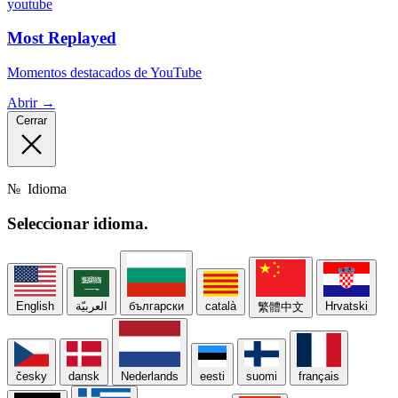
youtube
Most Replayed
Momentos destacados de YouTube
Abrir →
Cerrar
№
Idioma
Seleccionar
idioma.
English
العربيّة
български
català
Hrvatski
繁體中文
česky
dansk
Nederlands
eesti
suomi
français