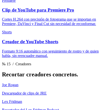
Premiere
Clip de YouTube para Premiere Pro
Cortes H.264 con precisión de fotograma que se importan en
Premiere, DaVinci y Final Cut sin necesidad de reconformar.
Shorts
Creador de YouTube Shorts
Formato 9:16 automático con seguimiento de rostro y de quien
habla, sin reencuadre manual.
№ 15
/ Creadores
Recortar
creadores concretos.
Joe Rogan
Descargador de clips de JRE
Lex Fridman
Recortador del Lex Fridman Podcast