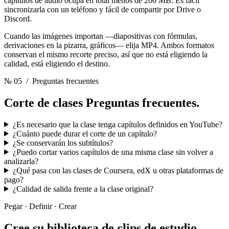
capítulos de audio ocupa en total menos de 200 MB. Es fácil
sincronizarla con un teléfono y fácil de compartir por Drive o
Discord.
Cuando las imágenes importan —diapositivas con fórmulas,
derivaciones en la pizarra, gráficos— elija MP4. Ambos formatos
conservan el mismo recorte preciso, así que no está eligiendo la
calidad, está eligiendo el destino.
№ 05
/ Preguntas frecuentes
Corte de clases
Preguntas frecuentes.
¿Es necesario que la clase tenga capítulos definidos en YouTube?
¿Cuánto puede durar el corte de un capítulo?
¿Se conservarán los subtítulos?
¿Puedo cortar varios capítulos de una misma clase sin volver a
analizarla?
¿Qué pasa con las clases de Coursera, edX u otras plataformas de
pago?
¿Calidad de salida frente a la clase original?
Pegar · Definir · Crear
Cree su
biblioteca de clips de estudio.