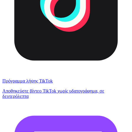
Πρόγραμμα λήψης TikTok
Αποθηκεύστε βίντεο TikTok χωρίς υδατογράφημα, σε
δευτερόλεπτα