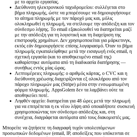
με το αρχείο εργασίας.
Διεύθυνση ηλεκτρονικού ταχυδρομείου: συλλέγεται στο
βήμα πληρωμής, ώστε να μπορέσουμε να δημιουργήσουμε
το αίτημα πληρωμής με τον πάροχό μας και, μόλις
ολοκληρωθεί η πληρωμή, να στείλουμε την απόδειξη και τον
σύνδεσμο λήψης. Το email εξακολουθεί να διατηρείται μαζί
με την απόδειξη για τη λογιστική και τη διαχείριση της
επιστροφής χρημάτων. Δεν χρησιμοποιείται για μάρκετινγκ,
εκτός εάν δημιουργήσετε επίσης λογαριασμό. Όταν το βήμα
πληρωμής εγκαταλείφθηκε μετά την εισαγωγή ενός email, η
σχετική εργασία (και το αποθηκευμένο email της)
καθαρίστηκε αυτόματα από τη διαδικασία διατήρησης —
συνήθως εντός μίας ώρας.
Λεπτομέρειες πληρωμής: ο αριθμός κάρτας, ο CVC και η
διεύθυνση χρέωσης διαχειρίζονται εξ ολοκλήρου από τον
πάροχο πληρωμών μας (Stripe) μέσα στην ενσωματωμένη
φόρμα πληρωμής. AppsGolem δεν τα λαμβάνει ούτε τα
αποθηκεύει ποτέ.
Ληφθέν αρχείο: διατηρείται για 48 ώρες μετά την πληρωμή
για να επιτρέπεται η εκ νέου λήψη από οποιαδήποτε συσκευή
χρησιμοποιώντας τον σύνδεσμο απόδειξης και, στη
συνέχεια, διαγράφεται αυτόματα από τους διακομιστές μας.
Μπορείτε να ζητήσετε τη διαγραφή τυχόν υπολειπόμενων
προσωπικών δεδομένων (email, IP, αποδείξεις που υπόκεινται σε