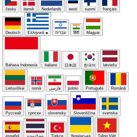
česky
dansk
Nederlands
eesti
suomi
français
Deutsch
Ελληνικά
●
עברית
हिंदी
Magyar
Bahasa Indonesia
italiano
latviešu
日本語
한국어
Lietuviškai
norsk
فارسی
polski
Português
Română
Русский
српски
slovensky
Slovenščina
svenska
español
Türkçe
Українська
Tiếng Việt
ภาษาไทย