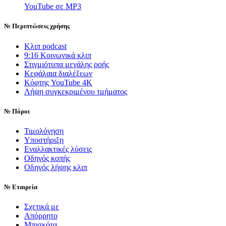
YouTube σε MP3
№
Περιπτώσεις χρήσης
Κλιπ podcast
9:16 Κοινωνικά κλιπ
Στιγμιότυπα μεγάλης ροής
Κεφάλαια διαλέξεων
Κόφτης YouTube 4K
Λήψη συγκεκριμένου τμήματος
№
Πόροι
Τιμολόγηση
Υποστήριξη
Εναλλακτικές λύσεις
Οδηγός κοπής
Οδηγός λήψης κλιπ
№
Εταιρεία
Σχετικά με
Απόρρητο
Μπισκότα