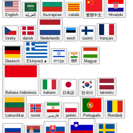
English
العربيّة
български
català
Hrvatski
繁體中文
česky
dansk
Nederlands
eesti
suomi
français
Deutsch
Ελληνικά
●
עברית
हिंदी
Magyar
Bahasa Indonesia
italiano
latviešu
日本語
한국어
Lietuviškai
norsk
فارسی
polski
Português
Română