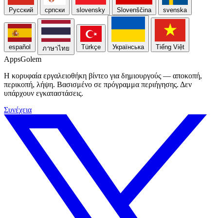
Русский
српски
slovensky
Slovenščina
svenska
español
Türkçe
Українська
Tiếng Việt
ภาษาไทย
Apps
Golem
Η κορυφαία εργαλειοθήκη βίντεο για δημιουργούς — αποκοπή,
περικοπή, λήψη. Βασισμένο σε πρόγραμμα περιήγησης. Δεν
υπάρχουν εγκαταστάσεις.
Συνέχεια