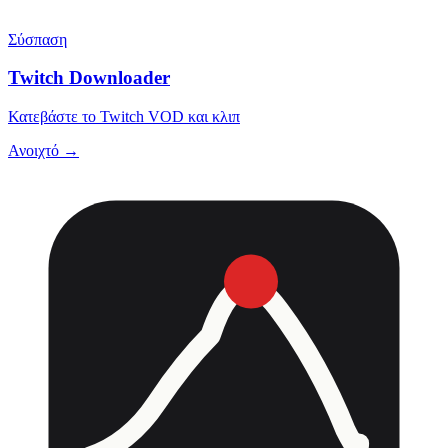
Σύσπαση
Twitch Downloader
Κατεβάστε το Twitch VOD και κλιπ
Ανοιχτό →