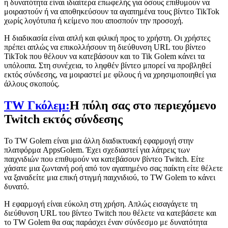
η δυνατότητα είναι ιδιαίτερα επωφελής για όσους επιθυμούν να
μοιραστούν ή να αποθηκεύσουν τα αγαπημένα τους βίντεο TikTok
χωρίς λογότυπα ή κείμενο που αποσπούν την προσοχή.
Η διαδικασία είναι απλή και φιλική προς το χρήστη. Οι χρήστες
πρέπει απλώς να επικολλήσουν τη διεύθυνση URL του βίντεο
TikTok που θέλουν να κατεβάσουν και το Tik Golem κάνει τα
υπόλοιπα. Στη συνέχεια, το ληφθέν βίντεο μπορεί να προβληθεί
εκτός σύνδεσης, να μοιραστεί με φίλους ή να χρησιμοποιηθεί για
άλλους σκοπούς.
TW Γκόλεμ:
Η πύλη σας στο περιεχόμενο
Twitch εκτός σύνδεσης
Το TW Golem είναι μια άλλη διαδικτυακή εφαρμογή στην
πλατφόρμα AppsGolem. Έχει σχεδιαστεί για λάτρεις των
παιχνιδιών που επιθυμούν να κατεβάσουν βίντεο Twitch. Είτε
χάσατε μια ζωντανή ροή από τον αγαπημένο σας παίκτη είτε θέλετε
να ξαναδείτε μια επική στιγμή παιχνιδιού, το TW Golem το κάνει
δυνατό.
Η εφαρμογή είναι εύκολη στη χρήση. Απλώς εισαγάγετε τη
διεύθυνση URL του βίντεο Twitch που θέλετε να κατεβάσετε και
το TW Golem θα σας παράσχει έναν σύνδεσμο με δυνατότητα