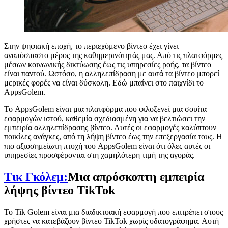
Στην ψηφιακή εποχή, το περιεχόμενο βίντεο έχει γίνει
αναπόσπαστο μέρος της καθημερινότητάς μας. Από τις πλατφόρμες
μέσων κοινωνικής δικτύωσης έως τις υπηρεσίες ροής, τα βίντεο
είναι παντού. Ωστόσο, η αλληλεπίδραση με αυτά τα βίντεο μπορεί
μερικές φορές να είναι δύσκολη. Εδώ μπαίνει στο παιχνίδι το
AppsGolem.
Το AppsGolem είναι μια πλατφόρμα που φιλοξενεί μια σουίτα
εφαρμογών ιστού, καθεμία σχεδιασμένη για να βελτιώσει την
εμπειρία αλληλεπίδρασης βίντεο. Αυτές οι εφαρμογές καλύπτουν
ποικίλες ανάγκες, από τη λήψη βίντεο έως την επεξεργασία τους. Η
πιο αξιοσημείωτη πτυχή του AppsGolem είναι ότι όλες αυτές οι
υπηρεσίες προσφέρονται στη χαμηλότερη τιμή της αγοράς.
Τικ Γκόλεμ:
Μια απρόσκοπτη εμπειρία
λήψης βίντεο TikTok
Το Tik Golem είναι μια διαδικτυακή εφαρμογή που επιτρέπει στους
χρήστες να κατεβάζουν βίντεο TikTok χωρίς υδατογράφημα. Αυτή