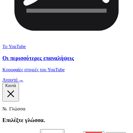
Το YouTube
Οι περισσότερες επαναλήψεις
Κορυφαίες στιγμές του YouTube
Ανοιχτό →
Κοντά
№
Γλώσσα
Επιλέξτε
γλώσσα.