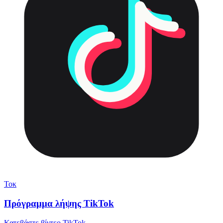
Τοκ
Πρόγραμμα λήψης TikTok
Κατεβάστε βίντεο TikTok