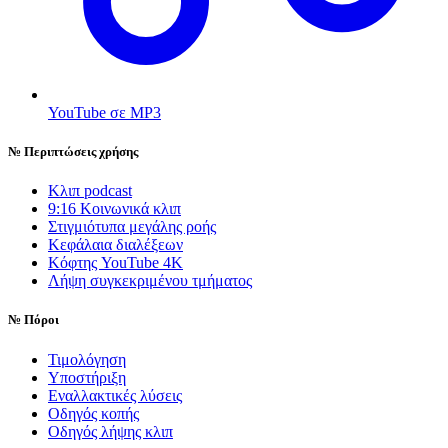
YouTube σε MP3
№
Περιπτώσεις χρήσης
Κλιπ podcast
9:16 Κοινωνικά κλιπ
Στιγμιότυπα μεγάλης ροής
Κεφάλαια διαλέξεων
Κόφτης YouTube 4K
Λήψη συγκεκριμένου τμήματος
№
Πόροι
Τιμολόγηση
Υποστήριξη
Εναλλακτικές λύσεις
Οδηγός κοπής
Οδηγός λήψης κλιπ