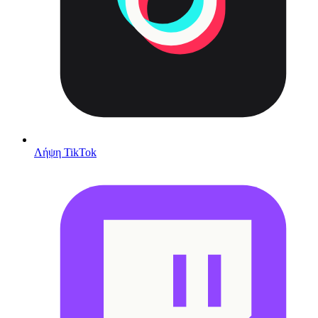
Λήψη TikTok