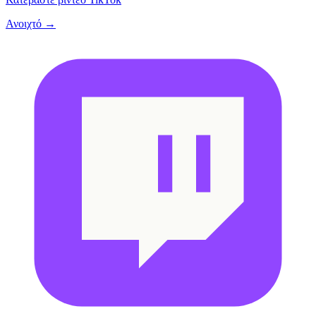
Ανοιχτό →