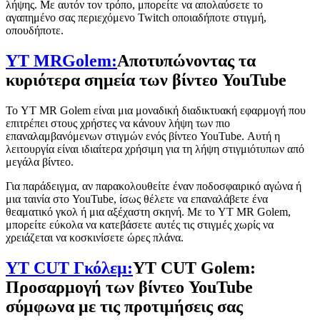
λήψης. Με αυτόν τον τρόπο, μπορείτε να απολαύσετε το
αγαπημένο σας περιεχόμενο Twitch οποιαδήποτε στιγμή,
οπουδήποτε.
YT MRGolem:
Αποτυπώνοντας τα
κυριότερα σημεία των βίντεο YouTube
Το YT MR Golem είναι μια μοναδική διαδικτυακή εφαρμογή που
επιτρέπει στους χρήστες να κάνουν λήψη των πιο
επαναλαμβανόμενων στιγμών ενός βίντεο YouTube. Αυτή η
λειτουργία είναι ιδιαίτερα χρήσιμη για τη λήψη στιγμιότυπων από
μεγάλα βίντεο.
Για παράδειγμα, αν παρακολουθείτε έναν ποδοσφαιρικό αγώνα ή
μια ταινία στο YouTube, ίσως θέλετε να επαναλάβετε ένα
θεαματικό γκολ ή μια αξέχαστη σκηνή. Με το YT MR Golem,
μπορείτε εύκολα να κατεβάσετε αυτές τις στιγμές χωρίς να
χρειάζεται να κοσκινίσετε ώρες πλάνα.
YT CUT Γκόλεμ:
YT CUT Golem:
Προσαρμογή των βίντεο YouTube
σύμφωνα με τις προτιμήσεις σας