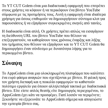
Το YT CUT Golem είναι μια διαδικτυακή εφαρμογή που επιτρέπει
στους χρήστες να κόψουν ή να περικόψουν ένα βίντεο YouTube
σύμφωνα με τις προτιμήσεις τους. Αυτή η εφαρμογή είναι ιδιαίτερα
χρήσιμη για όσους επιθυμούν να δημιουργήσουν σύντομα κλιπ για
παρουσιάσεις ή να εξαγάγουν συγκεκριμένες σκηνές από ταινίες.
Η διαδικασία είναι απλή. Οι χρήστες πρέπει απλώς να εισαγάγουν
τη διεύθυνση URL του βίντεο YouTube που θέλουν να
επεξεργαστούν, να καθορίσουν τους χρόνους έναρξης και λήξης
του τμήματος που θέλουν να εξαγάγουν και το YT CUT Golem θα
δημιουργήσει έναν σύνδεσμο με δυνατότητα λήψης για το
περικομμένο βίντεο.
Σύναψη
Το AppsGolem είναι μια ολοκληρωμένη πλατφόρμα που καλύπτει
ένα ευρύ φάσμα αναγκών που σχετίζονται με βίντεο. Η φιλική προς
τον χρήστη διεπαφή και η ποικιλία εφαρμογών το καθιστούν
πολύτιμο εργαλείο για όποιον αλληλεπιδρά τακτικά με διαδικτυακά
βίντεο. Είτε είστε απλός θεατής είτε δημιουργός περιεχομένου, το
AppsGolem έχει κάτι να προσφέρει. Γιατί λοιπόν να περιμένετε;
Ξεκινήστε να εξερευνάτε το AppsGolem σήμερα και απογειώστε
την εμπειρία βίντεο σας.