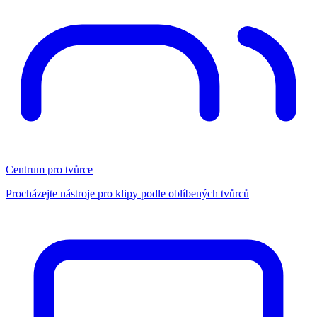
Centrum pro tvůrce
Procházejte nástroje pro klipy podle oblíbených tvůrců