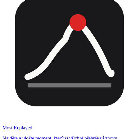
Most Replayed
Najděte a uložte moment, který si všichni přehrávají znovu