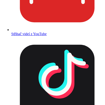
Střihač videí z YouTube