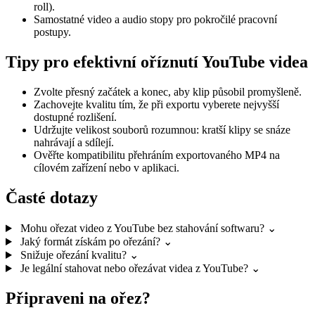
roll).
Samostatné video a audio stopy pro pokročilé pracovní
postupy.
Tipy pro efektivní oříznutí YouTube videa
Zvolte přesný začátek a konec, aby klip působil promyšleně.
Zachovejte kvalitu tím, že při exportu vyberete nejvyšší
dostupné rozlišení.
Udržujte velikost souborů rozumnou: kratší klipy se snáze
nahrávají a sdílejí.
Ověřte kompatibilitu přehráním exportovaného MP4 na
cílovém zařízení nebo v aplikaci.
Časté dotazy
Mohu ořezat video z YouTube bez stahování softwaru?
⌄
Jaký formát získám po ořezání?
⌄
Snižuje ořezání kvalitu?
⌄
Je legální stahovat nebo ořezávat videa z YouTube?
⌄
Připraveni na ořez?