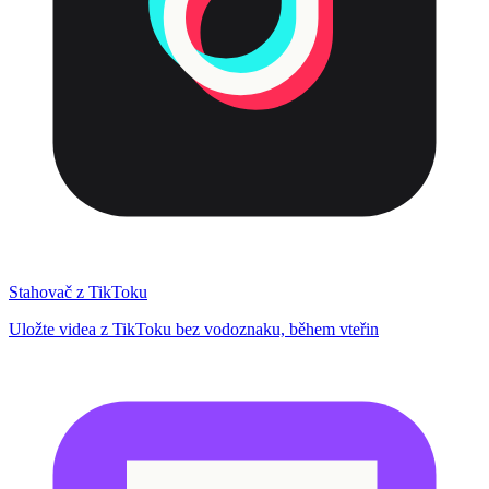
Stahovač z TikToku
Uložte videa z TikToku bez vodoznaku, během vteřin