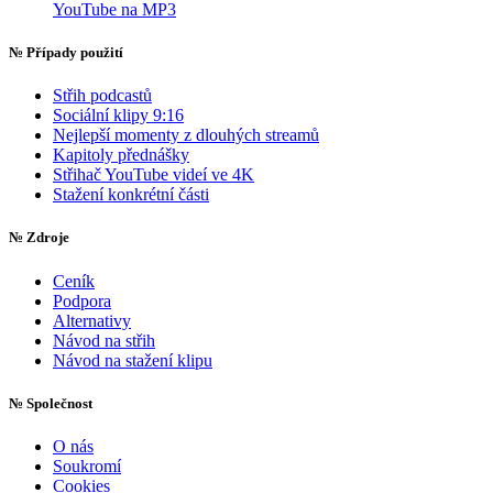
YouTube na MP3
№
Případy použití
Střih podcastů
Sociální klipy 9:16
Nejlepší momenty z dlouhých streamů
Kapitoly přednášky
Střihač YouTube videí ve 4K
Stažení konkrétní části
№
Zdroje
Ceník
Podpora
Alternativy
Návod na střih
Návod na stažení klipu
№
Společnost
O nás
Soukromí
Cookies