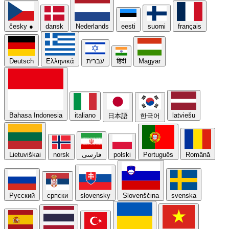
česky
●
dansk
Nederlands
eesti
suomi
français
Deutsch
Ελληνικά
עברית
हिंदी
Magyar
Bahasa Indonesia
italiano
latviešu
日本語
한국어
Lietuviškai
norsk
فارسی
polski
Português
Română
Русский
српски
slovensky
Slovenščina
svenska