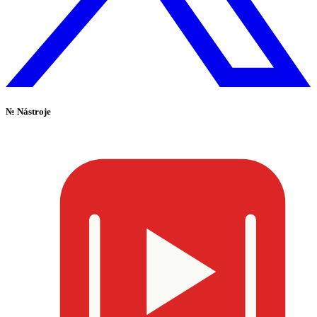
№
Nástroje