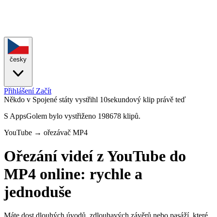
česky
Přihlášení
Začít
Někdo v Spojené státy vystřihl 10sekundový klip
právě teď
S AppsGolem bylo vystřiženo 198678 klipů.
YouTube → ořezávač MP4
Ořezání videí z YouTube do
MP4 online: rychle a
jednoduše
Máte dost dlouhých úvodů, zdlouhavých závěrů nebo pasáží, které