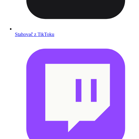
Stahovač z TikToku