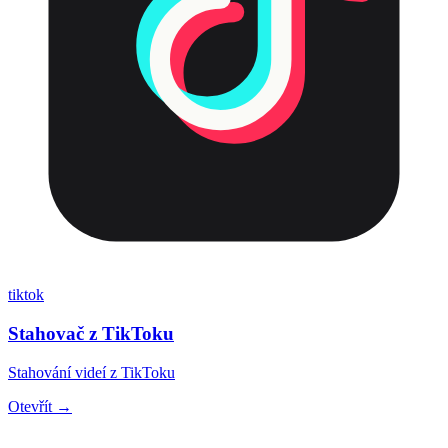
tiktok
Stahovač z TikToku
Stahování videí z TikToku
Otevřít →