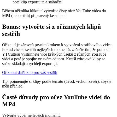
poté klip exportujte a stáhněte.
Během několika kliknutí vytvoříte čistý ořez YouTube videa do
MP4 (nebo střih) připravený ke sdílení.
Bonus: vytvořte si z oříznutých klipů
sestřih
Oříznutí je zároveň prvním krokem k vytvoření sestřihového videa.
Pokud chcete sestřih nejlepších momentů, začněte tím, že pomocí
YTCutteru vystřihnete více krátkých úseků z různých YouTube
videí a poté je spojíte ve svém editoru. Kratší zdrojové klipy se
snáze skládají a rychleji exportují.
Oříznout další klip pro váš sestřih
Tip: pojmenujte si klipy podle tématu (úvod, vrchol, závěr), abyste
měli přehled.
Časté důvody pro ořez YouTube videí do
MP4
Vytvořte výběr nejlepších momentů