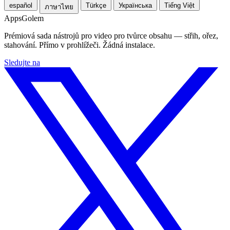
español
Türkçe
Українська
Tiếng Việt
ภาษาไทย
Apps
Golem
Prémiová sada nástrojů pro video pro tvůrce obsahu — střih, ořez,
stahování. Přímo v prohlížeči. Žádná instalace.
Sledujte na