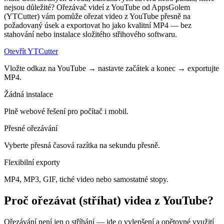
nejsou důležité? Ořezávač videí z YouTube od AppsGolem
(YTCutter) vám pomůže ořezat video z YouTube přesně na
požadovaný úsek a exportovat ho jako kvalitní MP4 — bez
stahování nebo instalace složitého střihového softwaru.
Otevřít YTCutter
Vložte odkaz na YouTube → nastavte začátek a konec → exportujte
MP4.
Žádná instalace
Plně webové řešení pro počítač i mobil.
Přesné ořezávání
Vyberte přesná časová razítka na sekundu přesně.
Flexibilní exporty
MP4, MP3, GIF, tiché video nebo samostatné stopy.
Proč ořezávat (stříhat) videa z YouTube?
Ořezávání není jen o stříhání — jde o vylepšení a opětovné využití