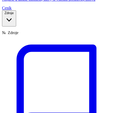
Ceník
Zdroje
№
Zdroje