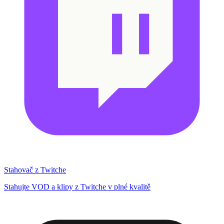
Stahovač z Twitche
Stahujte VOD a klipy z Twitche v plné kvalitě