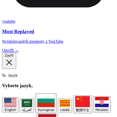
youtube
Most Replayed
Nejsledovanější momenty z YouTube
Otevřít →
Zavřít
№
Jazyk
Vyberte
jazyk.
English
العربيّة
български
català
Hrvatski
繁體中文