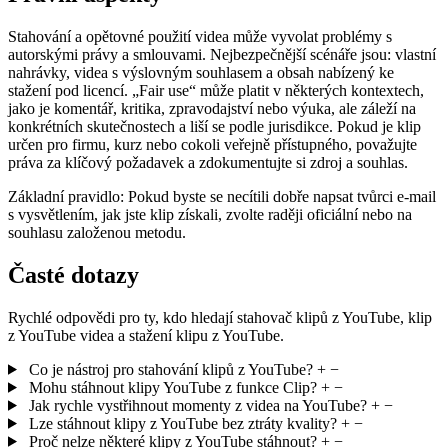
Stahování a opětovné použití videa může vyvolat problémy s
autorskými právy a smlouvami. Nejbezpečnější scénáře jsou: vlastní
nahrávky, videa s výslovným souhlasem a obsah nabízený ke
stažení pod licencí. „Fair use“ může platit v některých kontextech,
jako je komentář, kritika, zpravodajství nebo výuka, ale záleží na
konkrétních skutečnostech a liší se podle jurisdikce. Pokud je klip
určen pro firmu, kurz nebo cokoli veřejně přístupného, považujte
práva za klíčový požadavek a zdokumentujte si zdroj a souhlas.
Základní pravidlo:
Pokud byste se necítili dobře napsat tvůrci e-mail
s vysvětlením, jak jste klip získali, zvolte raději oficiální nebo na
souhlasu založenou metodu.
Časté dotazy
Rychlé odpovědi pro ty, kdo hledají stahovač klipů z YouTube, klip
z YouTube videa a stažení klipu z YouTube.
Co je nástroj pro stahování klipů z YouTube?
+
−
Mohu stáhnout klipy YouTube z funkce Clip?
+
−
Jak rychle vystřihnout momenty z videa na YouTube?
+
−
Lze stáhnout klipy z YouTube bez ztráty kvality?
+
−
Proč nelze některé klipy z YouTube stáhnout?
+
−