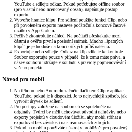
YouTube a sdílejte odkaz. Pokud potřebujete offline soubor
(pro vlastní nebo licencovaný obsah), naplánujte postup
exportu.
Vytvořte hranice klipu. Pro sdílení použijte funkci Clip, nebo
při povoleném exportu nastavte počáteční a koncové časové
razítko v AppsGolem.
Pečlivě zkontrolujte náhled. Na počítači přeskakujte mezi
částmi a ověřte první a poslední snímek. Mnoho „špatných
klipů“ je jednoduše na konci ořízlých příliš natěsno.
Exportujte nebo sdílejte. Odkaz na klip sdílejte ke kontrole.
Soubor exportujte pouze v případě, že k tomu máte práva, a
název souboru udržujte v souladu s pravidly pojmenovávání
vašeho projektu.
Návod pro mobil
Na iPhonu nebo Androidu začněte tlačítkem Clip v aplikaci
YouTube, pokud je k dispozici. Je to nejrychlejší způsob, jak
vytvořit úryvek ke sdílení.
Pro postupy založené na souborech se spolehněte na
originály. Tvůrci by měli uchovávat původní nahrávky nebo
exporty projektů v cloudovém úložišti, aby mohli stříhat a
exportovat bez závislosti na streamovacích zdrojích.
Pokud na mobilu používáte nástroj v prohlížeči pro povolený