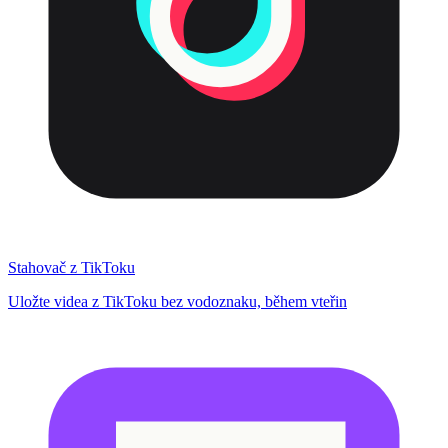
Stahovač z TikToku
Uložte videa z TikToku bez vodoznaku, během vteřin