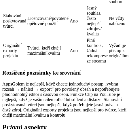
souboru
Jasný
souhlas,
Stahování
Licencované/povolené
často
Ne vždy
poskytovaná
Ano
opětovné použití
nejlepší
nabízeno
tvůrci
zdrojová
kvalita
Plná
Originální
kontrola,
Vyžaduje
Tvůrci, kteří chtějí
exporty
Ano
žádná
přístup k
maximální kvalitu
projektu
rekomprese
originálům
ze streamu
Rozšířené poznámky ke srovnání
AppsGolem je nejlepší, když chcete jednoduchý postup „vybrat
rozsah → náhled → export“ pro povolený obsah a nepotřebujete
plnohodnotný editor s časovou osou. Funkce Clip na YouTube je
nejlepší, když je vaším cílem oficiální sdílení a diskuze. Stahování
poskytovaná tvůrci jsou nejlepší, když potřebujete jasná práva a
čistý zdroj. Originální exporty projektu jsou nejlepší pro tvůrce, kteří
chtějí maximální kvalitu a kontrolu.
Právní aspekty