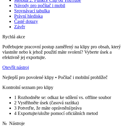
Metoda 2: Funkce Clip od YouTube
Návody pro počítač i mobil
Srovnávací tabulka
Právní hlediska
Časté dotazy
Závěr
Rychlá akce
Potřebujete pracovní postup zaměřený na klipy pro obsah, který
vlastníte nebo k jehož použití máte svolení? Vyberte úsek a
efektivně jej exportujte.
Otevřít nástroj
Nejlepší pro povolené klipy • Počítač i mobilní prohlížeč
Kontrolní seznam pro klipy
1
Rozhodněte se: odkaz ke sdílení vs. offline soubor
2
Vystřihněte úsek (časová razítka)
3
Potvrďte, že máte oprávnění/práva
4
Exportujte/uložte pomocí oficiálních metod
№
Nástroje