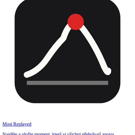
Most Replayed
Najděte a uložte moment, který si všichni přehrávají znovu