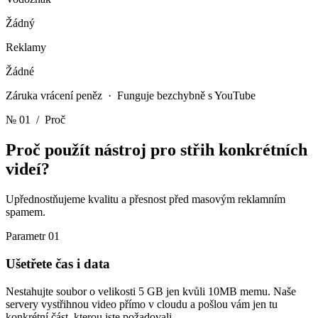
Žádný
Reklamy
Žádné
Záruka vrácení peněz · Funguje bezchybně s YouTube
№ 01
/ Proč
Proč použít
nástroj pro střih konkrétních
videí?
Upřednostňujeme kvalitu a přesnost před masovým reklamním
spamem.
Parametr 01
Ušetřete čas i data
Nestahujte soubor o velikosti 5 GB jen kvůli 10MB memu. Naše
servery vystřihnou video přímo v cloudu a pošlou vám jen tu
konkrétní část, kterou jste požadovali.