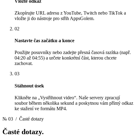
Vložte odkaz
Zkopírujte URL adresu z YouTube, Twitch nebo TikTok a
vložte ji do nástroje pro střih AppsGolem.
02
Nastavte čas začátku a konce
Použijte posuvníky nebo zadejte přesná časová razítka (např.
04:20 až 04:55) a určete konkrétní část, kterou chcete
zachovat.
03
Stáhnout úsek
Klikněte na „Vystřihnout video“. Naše servery zpracují
soubor během několika sekund a poskytnou vám přímý odkaz
ke stažení ve formátu MP4.
№ 03
/ Časté dotazy
Časté
dotazy.