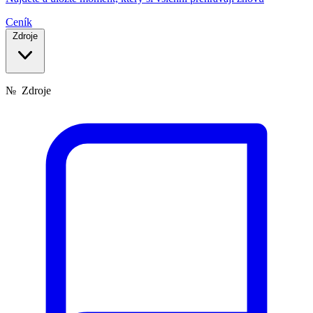
Ceník
Zdroje
№
Zdroje