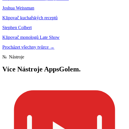
Joshua Weissman
Klipovač kuchařských receptů
Stephen Colbert
Klipovač monologů Late Show
Procházet všechny tvůrce
→
№
Nástroje
Více
Nástroje AppsGolem.