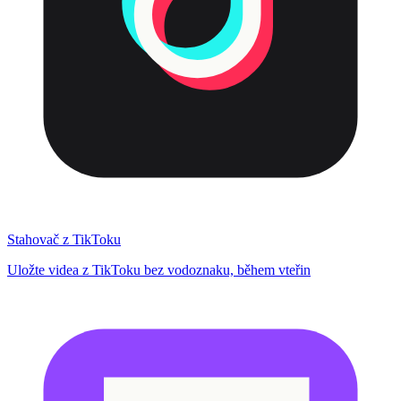
Stahovač z TikToku
Uložte videa z TikToku bez vodoznaku, během vteřin