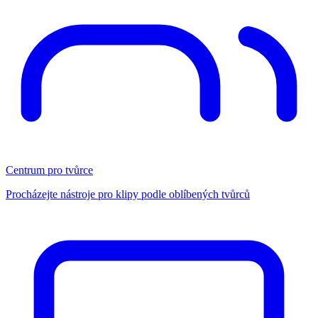
Centrum pro tvůrce
Procházejte nástroje pro klipy podle oblíbených tvůrců