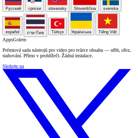
Русский
српски
slovensky
Slovenščina
svenska
español
Türkçe
Українська
Tiếng Việt
ภาษาไทย
Apps
Golem
Prémiová sada nástrojů pro video pro tvůrce obsahu — střih, ořez,
stahování. Přímo v prohlížeči. Žádná instalace.
Sledujte na