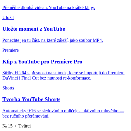
Přeměňte dlouhá videa z YouTube na krátké klipy.
Uložit
Uložte moment z YouTube
Ponechte jen tu část, na které záleží, jako soubor MP4.
Premiere
Klip z YouTube pro Premiere Pro
Střihy H.264 s přesností na snímek, které se importují do Premiere,
DaVinci i Final Cut bez nutnosti re-konformace.
Shorts
Tvorba YouTube Shorts
Automaticky 9:16 se sledováním obličeje a aktivního mluvčího —
bez ručního přerámování.
№ 15
/ Tvůrci