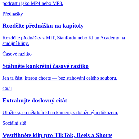
podcastu jako MP4 nebo MP3.
Přednášky
Rozdělte přednášku na kapitoly
Rozdělte přednášky z MIT, Stanfordu nebo Khan Academy na
studijní klipy.
Časové razítko
Stáhněte konkrétní časové razítko
Jen ta část, kterou chcete — bez stahování celého souboru.
Citát
Extrahujte doslovný citát
Uložte si, co někdo řekl na kameru, s doloženým důkazem.
Sociální sítě
Vystřihněte klip pro TikTok, Reels a Shorts