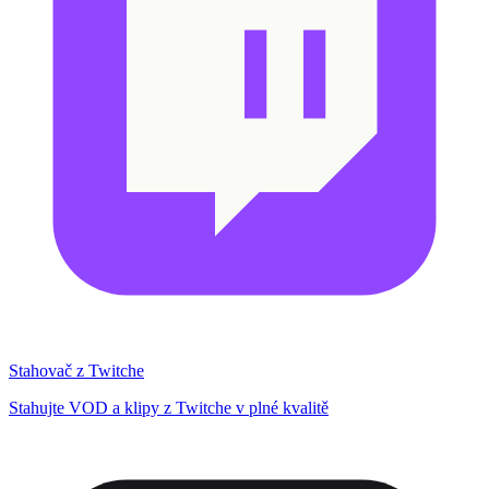
Stahovač z Twitche
Stahujte VOD a klipy z Twitche v plné kvalitě