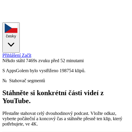
česky
Přihlášení
Začít
Někdo stáhl 7469s zvuku
před 52 minutami
S AppsGolem bylo vystřiženo 198754 klipů.
№
Stahovač segmentů
Stáhněte si
konkrétní části
videí z
YouTube.
Přestaňte stahovat celý dvouhodinový podcast. Vložte odkaz,
vyberte počáteční a koncový čas a stáhněte přesně ten klip, který
potřebujete, ve 4K.