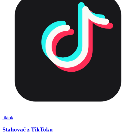
tiktok
Stahovač z TikToku