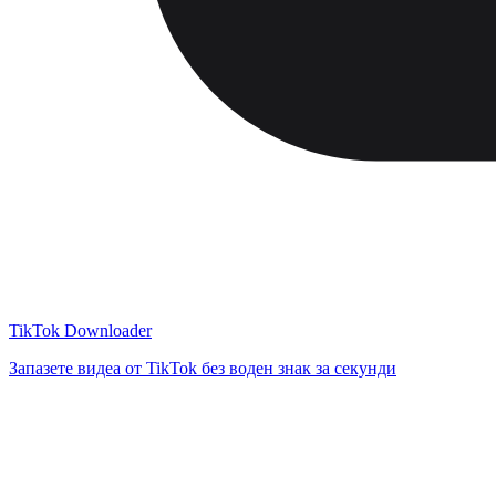
TikTok Downloader
Запазете видеа от TikTok без воден знак за секунди