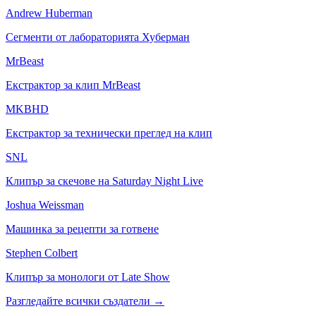
Andrew Huberman
Сегменти от лабораторията Хуберман
MrBeast
Екстрактор за клип MrBeast
MKBHD
Екстрактор за технически преглед на клип
SNL
Клипър за скечове на Saturday Night Live
Joshua Weissman
Машинка за рецепти за готвене
Stephen Colbert
Клипър за монологи от Late Show
Разгледайте всички създатели
→