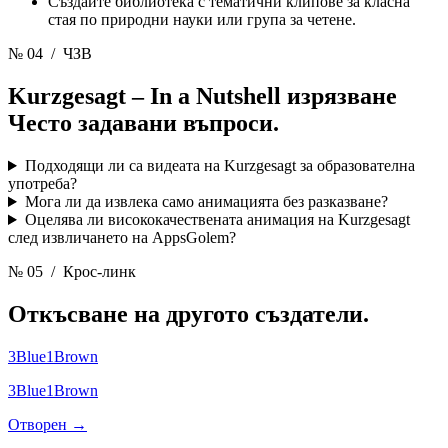
Създайте библиотека с тематични клипове за класна
стая по природни науки или група за четене.
№ 04
/ ЧЗВ
Kurzgesagt – In a Nutshell изрязване
Често задавани въпроси.
Подходящи ли са видеата на Kurzgesagt за образователна
употреба?
Мога ли да извлека само анимацията без разказване?
Оцелява ли висококачествената анимация на Kurzgesagt
след извличането на AppsGolem?
№ 05
/ Крос-линк
Откъсване на другото
създатели.
3Blue1Brown
3Blue1Brown
Отворен →