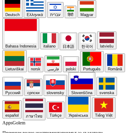
Deutsch
Ελληνικά
עברית
हिंदी
Magyar
Bahasa Indonesia
italiano
latviešu
日本語
한국어
Lietuviškai
norsk
فارسی
polski
Português
Română
Русский
српски
slovensky
Slovenščina
svenska
español
Türkçe
Українська
Tiếng Việt
ภาษาไทย
Apps
Golem
Премиум видео инструментариумът за създатели —