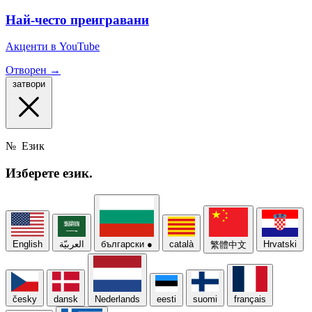
Най-често преигравани
Акценти в YouTube
Отворен →
затвори
№
Език
Изберете
език.
English
العربيّة
български
●
català
Hrvatski
繁體中文
česky
dansk
Nederlands
eesti
suomi
français