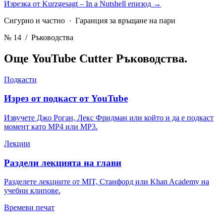
Изрезка от Kurzgesagt – In a Nutshell епизод
→
Сигурно и частно · Гаранция за връщане на пари
№ 14
/ Ръководства
Още YouTube Cutter
Ръководства.
Подкасти
Изрез от подкаст от YouTube
Извучете Джо Роган, Лекс Фридман или който и да е подкаст
момент като MP4 или MP3.
Лекции
Раздели лекцията на глави
Разделете лекциите от MIT, Станфорд или Khan Academy на
учебни клипове.
Времеви печат