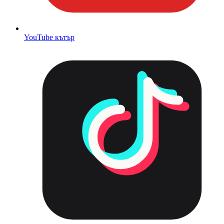
YouTube кътър