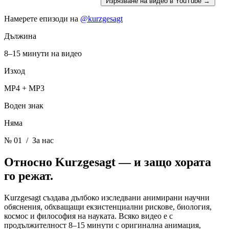
Изрязване на видео в YouTube
→
Намерете епизоди на
@kurzgesagt
Дължина
8–15 минути на видео
Изход
MP4 + MP3
Воден знак
Няма
№ 01
/ За нас
Относно Kurzgesagt —
и защо хората
го режат.
Kurzgesagt създава дълбоко изследвани анимирани научни
обяснения, обхващащи екзистенциални рискове, биология,
космос и философия на науката. Всяко видео е с
продължителност 8–15 минути с оригинална анимация,