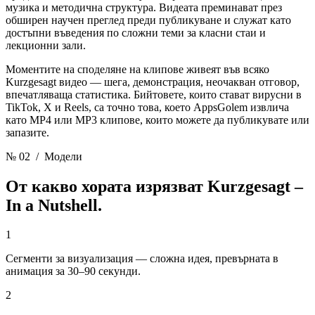
музика и методична структура. Видеата преминават през
обширен научен преглед преди публикуване и служат като
достъпни въведения по сложни теми за класни стаи и
лекционни зали.
Моментите на споделяне на клипове живеят във всяко
Kurzgesagt видео — шега, демонстрация, неочакван отговор,
впечатляваща статистика. Бийтовете, които стават вирусни в
TikTok, X и Reels, са точно това, което AppsGolem извлича
като MP4 или MP3 клипове, които можете да публикувате или
запазите.
№ 02
/ Модели
От какво хората изрязват
Kurzgesagt –
In a Nutshell.
1
Сегменти за визуализация — сложна идея, превърната в
анимация за 30–90 секунди.
2