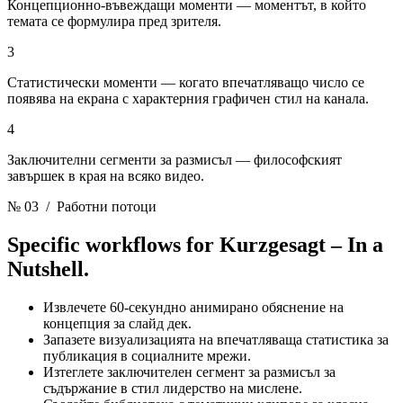
Концепционно-въвеждащи моменти — моментът, в който
темата се формулира пред зрителя.
3
Статистически моменти — когато впечатляващо число се
появява на екрана с характерния графичен стил на канала.
4
Заключителни сегменти за размисъл — философският
завършек в края на всяко видео.
№ 03
/ Работни потоци
Specific workflows for
Kurzgesagt – In a
Nutshell.
Извлечете 60-секундно анимирано обяснение на
концепция за слайд дек.
Запазете визуализацията на впечатляваща статистика за
публикация в социалните мрежи.
Изтеглете заключителен сегмент за размисъл за
съдържание в стил лидерство на мислене.