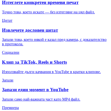
Изтеглете конкретен времеви печат
Точно това, което искате — без изтегляне на цял файл.
Цитат
Извлечете дословен цитат
Запази това, което някой е казал пред камера, с доказателство
в протокола.
Социални
Клип за TikTok, Reels и Shorts
Използвайте дълги качвания в YouTube в кратки клипове.
Запази
Запази един момент в YouTube
Запази само най-важната част като MP4 файл.
Премиера