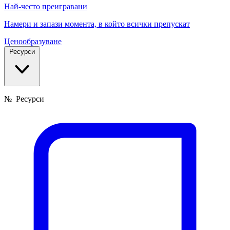
Най-често преигравани
Намери и запази момента, в който всички препускат
Ценообразуване
Ресурси
№
Ресурси