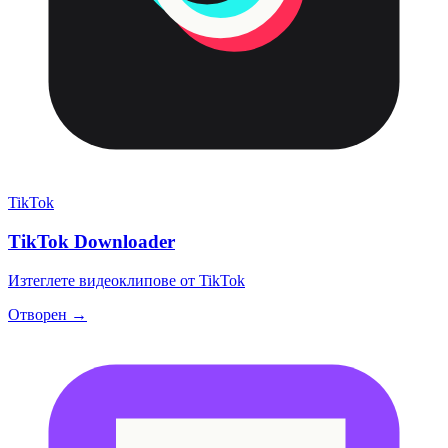
TikTok
TikTok Downloader
Изтеглете видеоклипове от TikTok
Отворен →