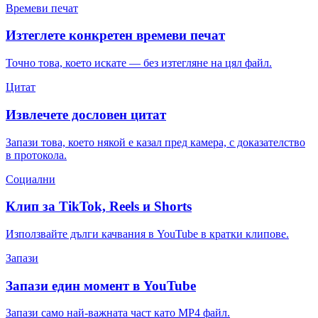
Времеви печат
Изтеглете конкретен времеви печат
Точно това, което искате — без изтегляне на цял файл.
Цитат
Извлечете дословен цитат
Запази това, което някой е казал пред камера, с доказателство
в протокола.
Социални
Клип за TikTok, Reels и Shorts
Използвайте дълги качвания в YouTube в кратки клипове.
Запази
Запази един момент в YouTube
Запази само най-важната част като MP4 файл.