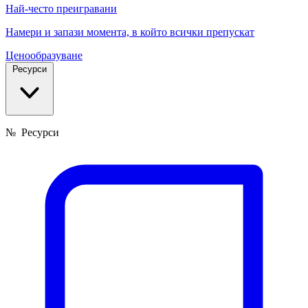
Най-често преигравани
Намери и запази момента, в който всички препускат
Ценообразуване
Ресурси
№
Ресурси