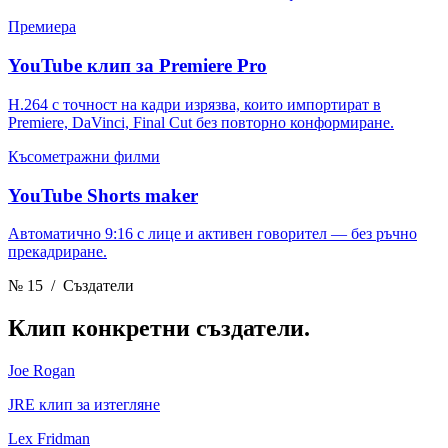
Премиера
YouTube клип за Premiere Pro
H.264 с точност на кадри изрязва, които импортират в
Premiere, DaVinci, Final Cut без повторно конформиране.
Късометражни филми
YouTube Shorts maker
Автоматично 9:16 с лице и активен говорител — без ръчно
прекадриране.
№ 15
/ Създатели
Клип
конкретни създатели.
Joe Rogan
JRE клип за изтегляне
Lex Fridman