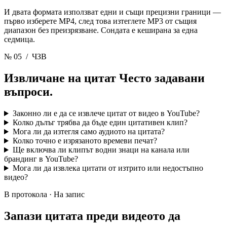
И двата формата използват едни и същи прецизни граници —
първо изберете MP4, след това изтеглете MP3 от същия
диапазон без преизрязване. Сондата е кеширана за една
седмица.
№ 05
/ ЧЗВ
Извличане на цитат
Често задавани
въпроси.
Законно ли е да се извлече цитат от видео в YouTube?
Колко дълъг трябва да бъде един цитативен клип?
Мога ли да изтегля само аудиото на цитата?
Колко точно е изрязаното времеви печат?
Ще включва ли клипът водни знаци на канала или
брандинг в YouTube?
Мога ли да извлека цитати от изтрито или недостъпно
видео?
В протокола · На запис
Запази цитата
преди видеото да