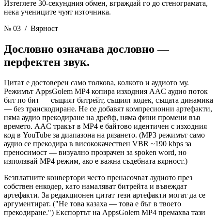
Изтеглете 30-секундния обмен, вграждай го до стенограмата,
нека учениците чуят източника.
№ 03
/ Вярност
Дословно означава дословно
—
перфектен звук.
Цитат е достоверен само толкова, колкото и аудиото му.
Режимът AppsGolem MP4 копира изходния AAC аудио поток
бит по бит — същият битрейт, същият кодек, същата динамика
— без транскодиране. Не се добавят компресионни артефакти,
няма аудио прекодиране на дрейф, няма фини промени във
времето. AAC тракът в MP4 е байтово идентичен с изходния
код в YouTube за диапазона на рязането. (MP3 режимът само
аудио се прекодира в висококачествен VBR ~190 kbps за
преносимост — визуално прозрачен за spoken word, но
използвай MP4 режим, ако е важна съдебната вярност.)
Безплатните конвертори често пренасочват аудиото през
собствен енкодер, като намаляват битрейта и въвеждат
артефакти. За редакционен цитат тези артефакти могат да се
аргументират. ("Не това казаха — това е бъг в твоето
прекодиране.") Експортът на AppsGolem MP4 премахва тази