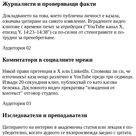
Журналисти и проверяващи факти
Докладването на това, което публична личност е казала,
означава цитиране на самото изявление. Вградените видео
клипове с времеви печат за атрибуция ("YouTube канал X,
епизод Y, 14:23–14:38") са по-силни от стенограмите и по-
трудни за пренебрегване.
Аудитория 02
Коментатори в социалните мрежи
Някой прави претенция в X или LinkedIn. Спомняш ли си, че
източникът каза нещо различно в YouTube преди три седмици.
Извади 20-секундния клип, публикувай го като касова
бележка. Дословното видео прекратява "извадения от
контекст" отговор студено.
Аудитория 03
Изследователи и преподаватели
Цитирането на интервю в академична статия или лекция е по-
убедително, когато аудиото се възпроизвежда заедно с цитата.