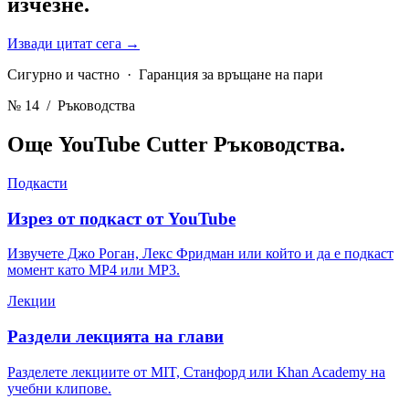
изчезне.
Извади цитат сега
→
Сигурно и частно · Гаранция за връщане на пари
№ 14
/ Ръководства
Още YouTube Cutter
Ръководства.
Подкасти
Изрез от подкаст от YouTube
Извучете Джо Роган, Лекс Фридман или който и да е подкаст
момент като MP4 или MP3.
Лекции
Раздели лекцията на глави
Разделете лекциите от MIT, Станфорд или Khan Academy на
учебни клипове.