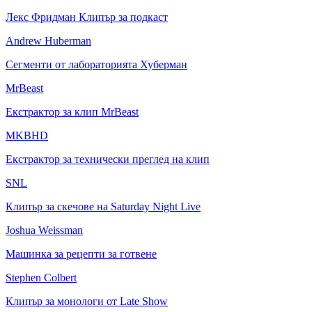
Лекс Фридман Клипър за подкаст
Andrew Huberman
Сегменти от лабораторията Хуберман
MrBeast
Екстрактор за клип MrBeast
MKBHD
Екстрактор за технически преглед на клип
SNL
Клипър за скечове на Saturday Night Live
Joshua Weissman
Машинка за рецепти за готвене
Stephen Colbert
Клипър за монологи от Late Show