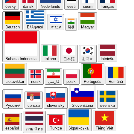
česky
dansk
Nederlands
eesti
suomi
français
Deutsch
Ελληνικά
עברית
हिंदी
Magyar
Bahasa Indonesia
italiano
latviešu
日本語
한국어
Lietuviškai
norsk
فارسی
polski
Português
Română
Русский
српски
slovensky
Slovenščina
svenska
español
Türkçe
Українська
Tiếng Việt
ภาษาไทย