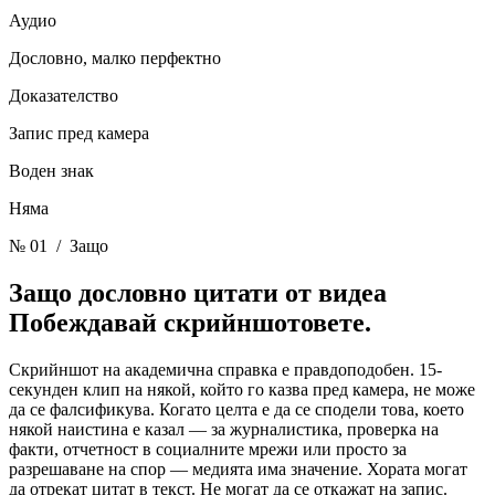
Аудио
Дословно, малко перфектно
Доказателство
Запис пред камера
Воден знак
Няма
№ 01
/ Защо
Защо дословно цитати от видеа
Побеждавай скрийншотовете.
Скрийншот на академична справка е правдоподобен. 15-
секунден клип на някой, който го казва пред камера, не може
да се фалсификува. Когато целта е да се сподели това, което
някой наистина е казал — за журналистика, проверка на
факти, отчетност в социалните мрежи или просто за
разрешаване на спор — медията има значение. Хората могат
да отрекат цитат в текст. Не могат да се откажат на запис.