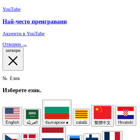
YouTube
Най-често преигравани
Акценти в YouTube
Отворен →
затвори
№
Език
Изберете
език.
English
العربيّة
български
●
català
Hrvatski
繁體中文