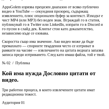
AppsGolem изрязва прецизен диапазон от всяко публично
видео в YouTube — секундния прозорец, съдържащ
изявлението, плюс опционален буфер за контекст. Изходът е
чист MP4 (или MP3) без воден знак. Вграждай го в статия,
публикувай го в Twitter или LinkedIn, изпрати го в Discord и
го пусни в слайд дек. Клипът стои като доказателство,
независимо къде се озовава.
Скоростта също има значение. Ако видео може да бъде
премахнато — спорните твърдения често се изтриват в
рамките на часове — извличането на цитата веднага запазва
записа преди изтриването. След като имаш файла, той е твой.
№ 02
/ Публика
Кой има нужда
Дословно цитати от
видео.
Три работни процеса, в които извлечените цитати имат
редакционна тежест.
Аудитория 01