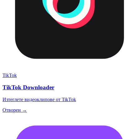
TikTok
TikTok Downloader
Изтеглете видеоклипове от TikTok
Отворен →