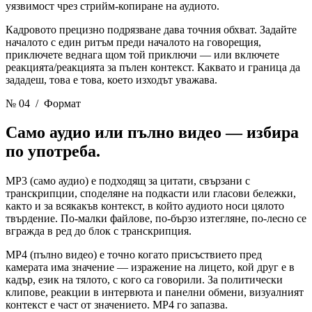
уязвимост чрез стрийм-копиране на аудиото.
Кадровото прецизно подрязване дава точния обхват. Задайте
началото с един ритъм преди началото на говорещия,
приключете веднага щом той приключи — или включете
реакцията/реакцията за пълен контекст. Каквато и граница да
зададеш, това е това, което изходът уважава.
№ 04
/ Формат
Само аудио или пълно видео
— избира
по употреба.
MP3 (само аудио) е подходящ за цитати, свързани с
транскрипции, споделяне на подкасти или гласови бележки,
както и за всякакъв контекст, в който аудиото носи цялото
твърдение. По-малки файлове, по-бързо изтегляне, по-лесно се
вгражда в ред до блок с транскрипция.
MP4 (пълно видео) е точно когато присъствието пред
камерата има значение — изражение на лицето, кой друг е в
кадър, език на тялото, с кого са говорили. За политически
клипове, реакции в интервюта и панелни обмени, визуалният
контекст е част от значението. MP4 го запазва.