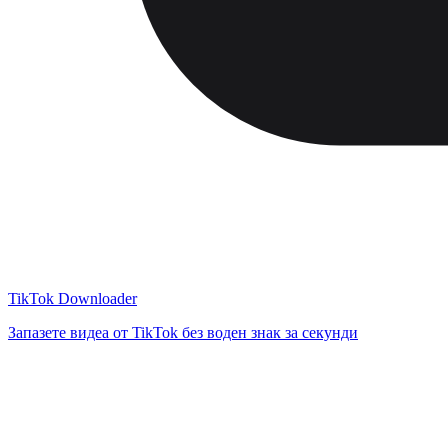
TikTok Downloader
Запазете видеа от TikTok без воден знак за секунди