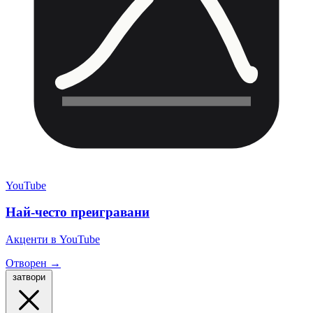
YouTube
Най-често преигравани
Акценти в YouTube
Отворен →
затвори