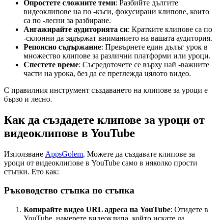
Опростете сложните теми
: Разбийте дългите
видеоклипове на по -къси, фокусирани клипове, които
са по -лесни за разбиране.
Ангажирайте аудиторията си
: Кратките клипове са по
-склонни да задържат вниманието на вашата аудитория.
Репонсно съдържание
: Превърнете един дълъг урок в
множество клипове за различни платформи или уроци.
Спестете време
: Съсредоточете се върху най -важните
части на урока, без да се преглежда цялото видео.
С правилния инструмент създаването на клипове за уроци е
бързо и лесно.
Как да създадете клипове за уроци от
видеоклипове в YouTube
Използване
AppsGolem
, Можете да създавате клипове за
уроци от видеоклипове в YouTube само в няколко прости
стъпки. Ето как:
Ръководство стъпка по стъпка
Копирайте видео URL адреса на YouTube
: Отидете в
YouTube, намерете видеоклипа, който искате да