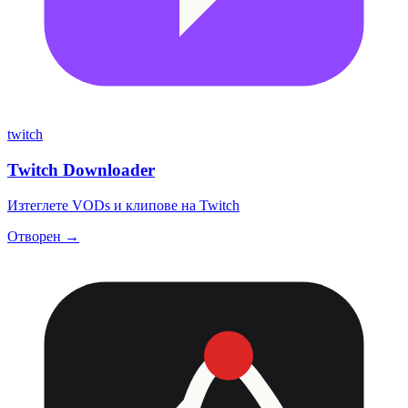
twitch
Twitch Downloader
Изтеглете VODs и клипове на Twitch
Отворен →