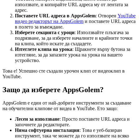
използвате, и копирайте URL адреса му от лентата за
адрес.
Поставете URL адреса в AppsGolem
: Отворен
YouTube
видео редакторът на AppsGolem
и поставете URL адреса
в полето за въвеждане.
Изберете секцията с уроци
: Използвайте плъзгача за
подрязване, за да изберете началните и крайните точки
на клипа, който искате да създадете.
Изтеглете клипа на урока
: Щракнете върху бутона за
изтегляне, за да запазите урока на урока на вашето
устройство.
Това е! Успешно сте създали урочен клип от видеоклип в
YouTube.
Защо да изберете AppsGolem?
AppsGolem е един от най-добрите инструменти за създаване
на обучителни клипове от видеа в YouTube. Ето защо:
Лесен за използване
: Просто поставете URL адреса и
започнете да редактирате.
Няма софтуерна инсталация
: Това е уеб-базиран
инструмент, така че можете да го използвате на всяко