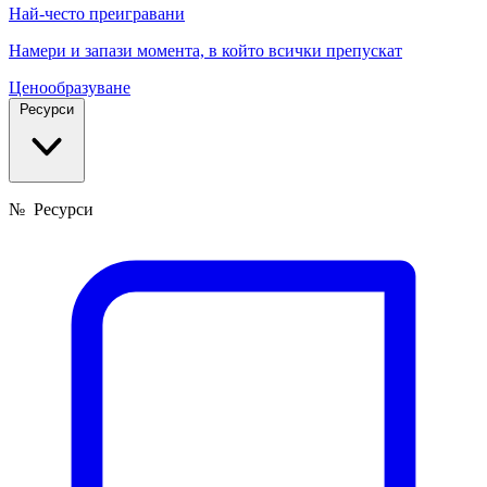
Най-често преигравани
Намери и запази момента, в който всички препускат
Ценообразуване
Ресурси
№
Ресурси