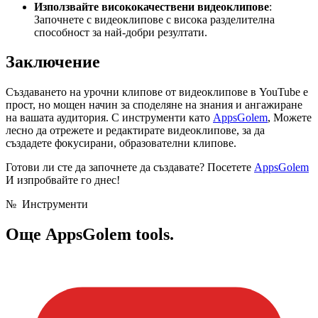
Използвайте висококачествени видеоклипове
:
Започнете с видеоклипове с висока разделителна
способност за най-добри резултати.
Заключение
Създаването на урочни клипове от видеоклипове в YouTube е
прост, но мощен начин за споделяне на знания и ангажиране
на вашата аудитория. С инструменти като
AppsGolem
, Можете
лесно да отрежете и редактирате видеоклипове, за да
създадете фокусирани, образователни клипове.
Готови ли сте да започнете да създавате? Посетете
AppsGolem
И изпробвайте го днес!
№
Инструменти
Още
AppsGolem tools.