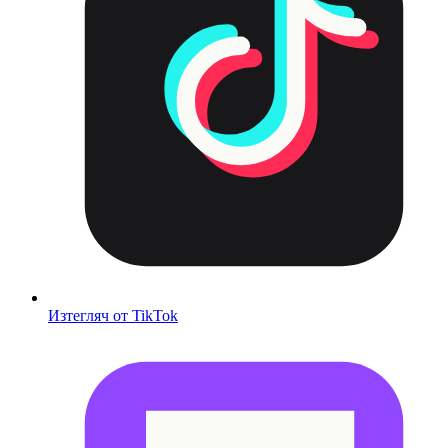
Изтегляч от TikTok