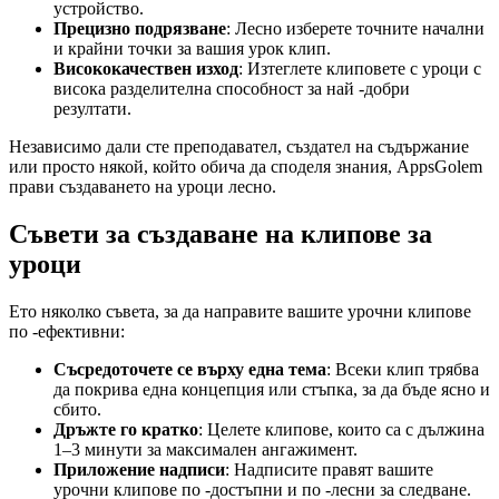
устройство.
Прецизно подрязване
: Лесно изберете точните начални
и крайни точки за вашия урок клип.
Висококачествен изход
: Изтеглете клиповете с уроци с
висока разделителна способност за най -добри
резултати.
Независимо дали сте преподавател, създател на съдържание
или просто някой, който обича да споделя знания, AppsGolem
прави създаването на уроци лесно.
Съвети за създаване на клипове за
уроци
Ето няколко съвета, за да направите вашите урочни клипове
по -ефективни:
Съсредоточете се върху една тема
: Всеки клип трябва
да покрива една концепция или стъпка, за да бъде ясно и
сбито.
Дръжте го кратко
: Целете клипове, които са с дължина
1–3 минути за максимален ангажимент.
Приложение надписи
: Надписите правят вашите
урочни клипове по -достъпни и по -лесни за следване.