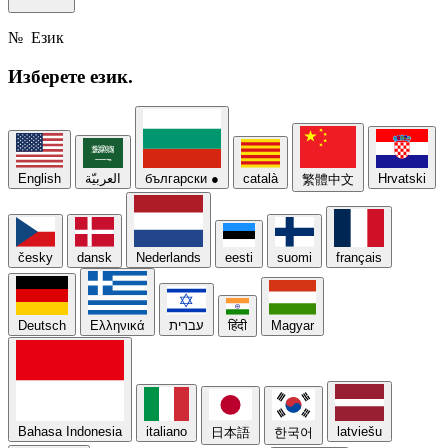
№
Език
Изберете
език.
English
العربيّة
български
●
català
Hrvatski
繁體中文
česky
dansk
Nederlands
eesti
suomi
français
Deutsch
Ελληνικά
עברית
हिंदी
Magyar
Bahasa Indonesia
italiano
latviešu
日本語
한국어