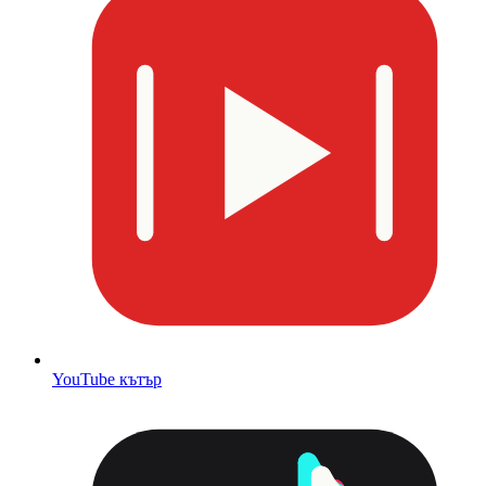
YouTube кътър