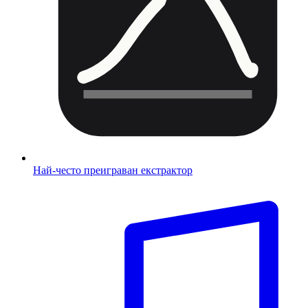
Най-често преиграван екстрактор