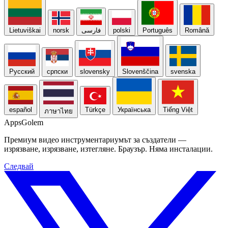
Lietuviškai
norsk
فارسی
polski
Português
Română
Русский
српски
slovensky
Slovenščina
svenska
español
Türkçe
Українська
Tiếng Việt
ภาษาไทย
Apps
Golem
Премиум видео инструментариумът за създатели —
изрязване, изрязване, изтегляне. Браузър. Няма инсталации.
Следвай