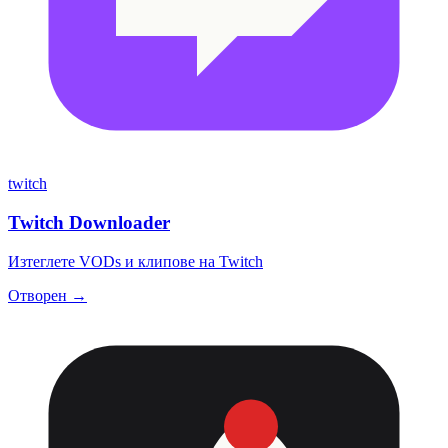
twitch
Twitch Downloader
Изтеглете VODs и клипове на Twitch
Отворен →