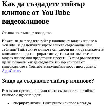
Как да създадете тийзър
клипове от YouTube
видеоклипове
Стъпка по стъпка ръководство
Искате ли да създадете тийзър клипове от видеоклипове в
YouTube, за да популяризирате вашето съдържание или
събития? Тийзърните клипове са чудесен начин да привлечете
вниманието и да генерирате интерес към по -дългите си
видеоклипове или предстоящи проекти. В това ръководство
ще ви покажем как да създавате тийзър клипове от
видеоклипове в YouTube, използвайки прост инструмент:
AppsGolem
.
Защо да създавате тийзър клипове?
Ето някои причини, поради които създаването на тийзър
клипове е чудесна идея:
Генерират лихви
: Тийзърните клипове могат да