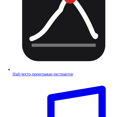
Най-често преиграван екстрактор