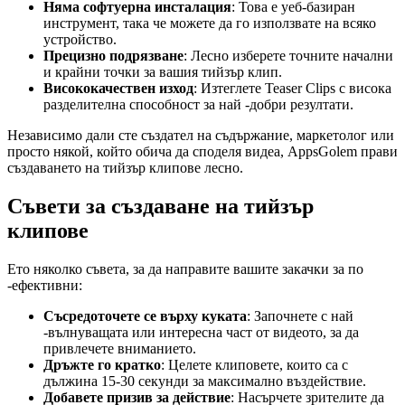
Няма софтуерна инсталация
: Това е уеб-базиран
инструмент, така че можете да го използвате на всяко
устройство.
Прецизно подрязване
: Лесно изберете точните начални
и крайни точки за вашия тийзър клип.
Висококачествен изход
: Изтеглете Teaser Clips с висока
разделителна способност за най -добри резултати.
Независимо дали сте създател на съдържание, маркетолог или
просто някой, който обича да споделя видеа, AppsGolem прави
създаването на тийзър клипове лесно.
Съвети за създаване на тийзър
клипове
Ето няколко съвета, за да направите вашите закачки за по
-ефективни:
Съсредоточете се върху куката
: Започнете с най
-вълнуващата или интересна част от видеото, за да
привлечете вниманието.
Дръжте го кратко
: Целете клиповете, които са с
дължина 15-30 секунди за максимално въздействие.
Добавете призив за действие
: Насърчете зрителите да