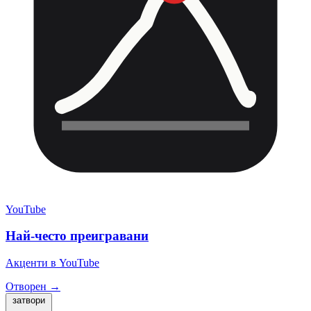
YouTube
Най-често преигравани
Акценти в YouTube
Отворен →
затвори