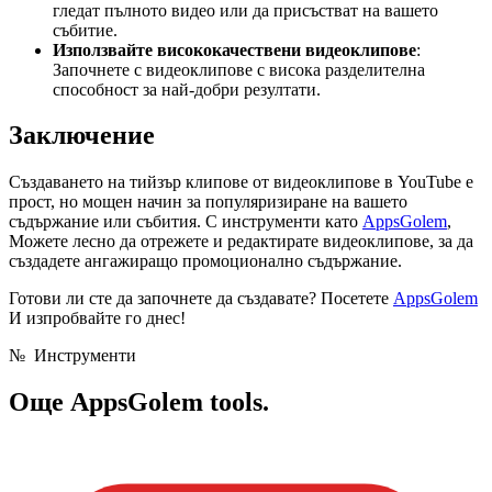
гледат пълното видео или да присъстват на вашето
събитие.
Използвайте висококачествени видеоклипове
:
Започнете с видеоклипове с висока разделителна
способност за най-добри резултати.
Заключение
Създаването на тийзър клипове от видеоклипове в YouTube е
прост, но мощен начин за популяризиране на вашето
съдържание или събития. С инструменти като
AppsGolem
,
Можете лесно да отрежете и редактирате видеоклипове, за да
създадете ангажиращо промоционално съдържание.
Готови ли сте да започнете да създавате? Посетете
AppsGolem
И изпробвайте го днес!
№
Инструменти
Още
AppsGolem tools.