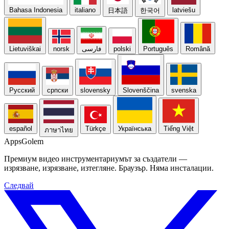
Bahasa Indonesia
italiano
latviešu
日本語
한국어
Lietuviškai
norsk
فارسی
polski
Português
Română
Русский
српски
slovensky
Slovenščina
svenska
español
Türkçe
Українська
Tiếng Việt
ภาษาไทย
Apps
Golem
Премиум видео инструментариумът за създатели —
изрязване, изрязване, изтегляне. Браузър. Няма инсталации.
Следвай