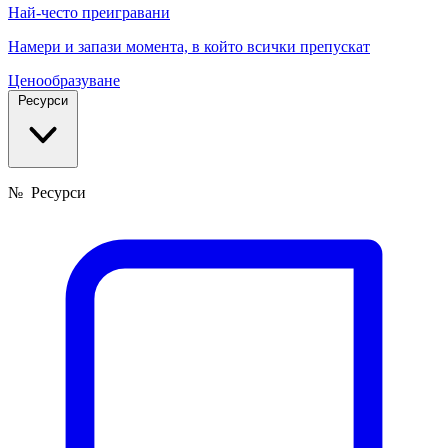
Най-често преигравани
Намери и запази момента, в който всички препускат
Ценообразуване
Ресурси
№
Ресурси