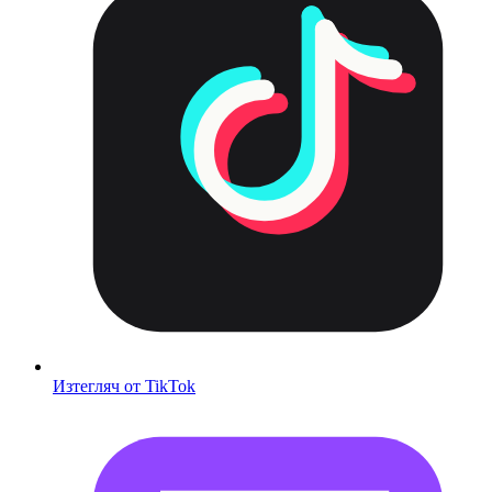
Изтегляч от TikTok