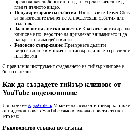
предизвикат любопитство и да насърчат зрителите да
гледат пълното видео.
Популяризиране на събития
: Използвайте Teaser Clips,
за да изградите вълнение за предстоящи събития или
издания.
Засилване на ангажираността
: Кратките, ангажиращи
клипове е по -вероятно да привлекат вниманието и да
насърчат взаимодействието.
Репонсно съдържание
: Превърнете дългите
видеоклипове в множество тийзър клипове за различни
платформи.
С правилния инструмент създаването на тийзър клипове е
бързо и лесно.
Как да създадете тийзър клипове от
YouTube видеоклипове
Използване
AppsGolem
, Можете да създавате тийзър клипове
от видеоклипове в YouTube само в няколко прости стъпки.
Ето как:
Ръководство стъпка по стъпка