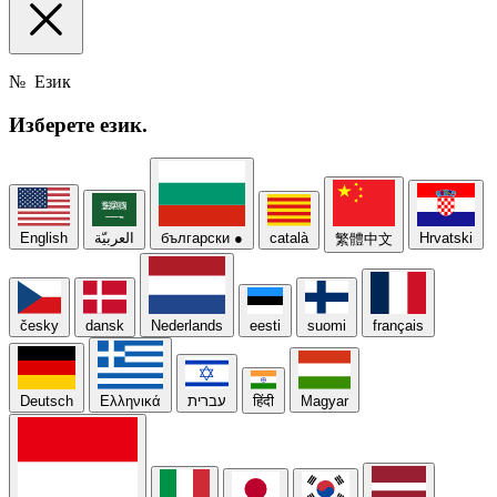
№
Език
Изберете
език.
English
العربيّة
български
●
català
Hrvatski
繁體中文
česky
dansk
Nederlands
eesti
suomi
français
Deutsch
Ελληνικά
עברית
हिंदी
Magyar