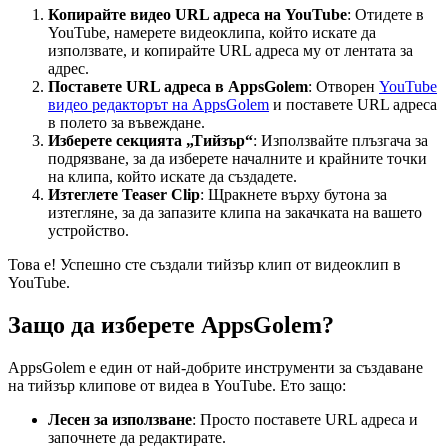
Копирайте видео URL адреса на YouTube
: Отидете в
YouTube, намерете видеоклипа, който искате да
използвате, и копирайте URL адреса му от лентата за
адрес.
Поставете URL адреса в AppsGolem
: Отворен
YouTube
видео редакторът на AppsGolem
и поставете URL адреса
в полето за въвеждане.
Изберете секцията „Тийзър“
: Използвайте плъзгача за
подрязване, за да изберете началните и крайните точки
на клипа, който искате да създадете.
Изтеглете Teaser Clip
: Щракнете върху бутона за
изтегляне, за да запазите клипа на закачката на вашето
устройство.
Това е! Успешно сте създали тийзър клип от видеоклип в
YouTube.
Защо да изберете AppsGolem?
AppsGolem е един от най-добрите инструменти за създаване
на тийзър клипове от видеа в YouTube. Ето защо:
Лесен за използване
: Просто поставете URL адреса и
започнете да редактирате.