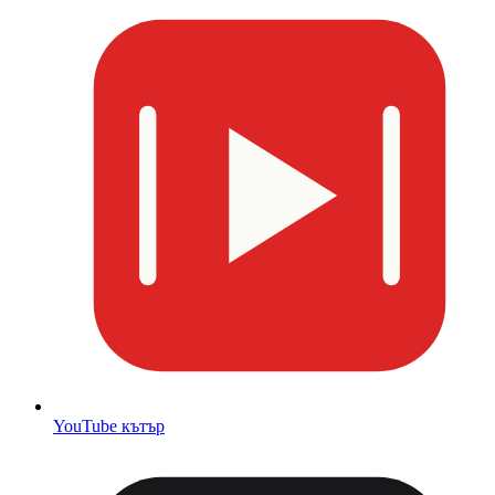
YouTube кътър