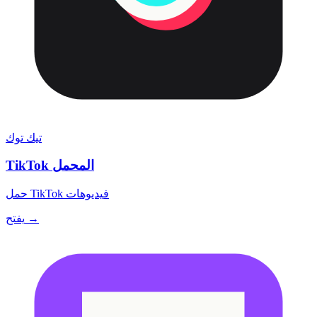
تيك توك
TikTok المحمل
حمل TikTok فيديوهات
يفتح →