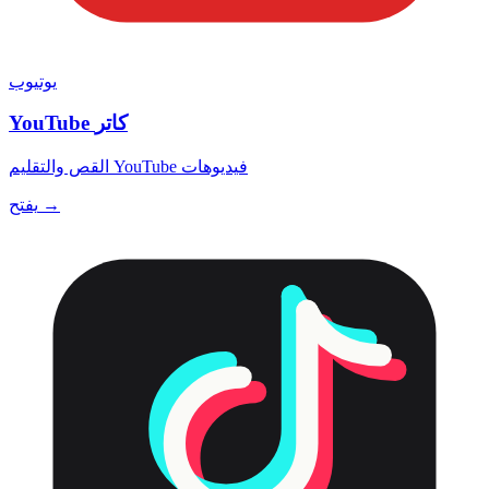
يوتيوب
YouTube كاتر
القص والتقليم YouTube فيديوهات
يفتح →