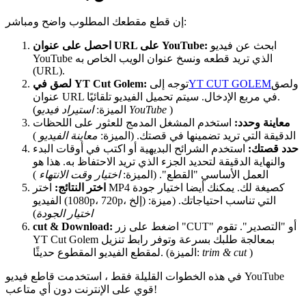
إن قطع مقطعك المطلوب واضح ومباشر:
ابحث عن فيديو
احصل على عنوان URL على YouTube:
YouTube الذي تريد قطعه ونسخ عنوان الويب الخاص به
(URL).
ولصق
YT CUT GOLEM
توجه إلى
لصق في YT Cut Golem:
عنوان URL في مربع الإدخال. سيتم تحميل الفيديو تلقائيًا.
)
استيراد فيديو YouTube
(الميزة:
معاينة وحدد:
استخدم المشغل المدمج للعثور على اللحظات
الدقيقة التي تريد تضمينها في قصتك. (الميزة:
معاينة الفيديو
)
حدد قصتك:
استخدم الشرائح البديهية أو اكتب في أوقات البدء
والنهاية الدقيقة لتحديد الجزء الذي تريد الاحتفاظ به. هذا هو
العمل الأساسي "القطع". (الميزة:
اختيار وقت الانتهاء
)
اختر النتائج:
اختر MP4 كصيغة لك. يمكنك أيضا اختيار جودة
الفيديو (1080p، 720p، إلخ) التي تناسب احتياجاتك. (ميزة:
اختيار الجودة
)
اضغط على زر "CUT" أو "التصدير". تقوم
cut & Download:
YT Cut Golem بمعالجة طلبك بسرعة وتوفر رابط تنزيل
)
trim & cut
لمقطع الفيديو المقطوع حديثًا. (الميزة:
في هذه الخطوات القليلة فقط ، استخدمت قاطع فيديو YouTube
قوي على الإنترنت دون أي متاعب!