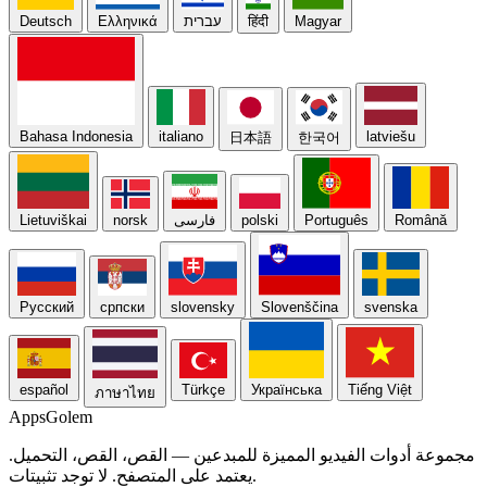
Magyar
हिंदी
עברית
Ελληνικά
Deutsch
Bahasa Indonesia
italiano
latviešu
日本語
한국어
Română
Português
polski
فارسی
norsk
Lietuviškai
Русский
српски
slovensky
Slovenščina
svenska
español
Türkçe
Українська
Tiếng Việt
ภาษาไทย
Apps
Golem
مجموعة أدوات الفيديو المميزة للمبدعين — القص، القص، التحميل.
يعتمد على المتصفح. لا توجد تثبيتات.