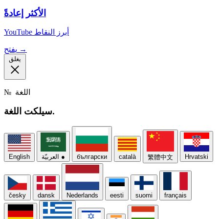
الأكثر إعادةً
YouTube أبرز النقاط
يفتح →
يغلق
اللغة
№
اللغة.
سيلكت
Hrvatski
català
български
●
العربيّة
English
繁體中文
česky
dansk
Nederlands
eesti
suomi
français