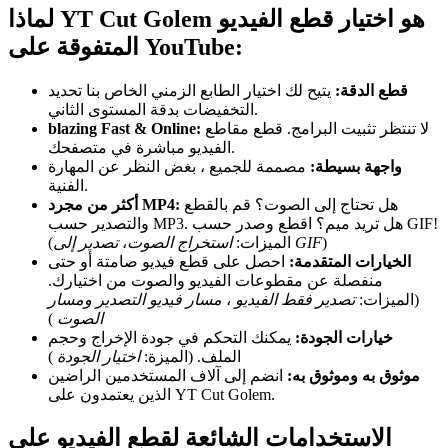
لماذا YT Cut Golem هو اختيار قطع الفيديو
المتفوقة على YouTube:
قطع الدقة:
يتيح لك اختيار الطابع الزمني الخاص بنا تحديد
التخفيضات بدقة المستوى الثاني.
لا تنتظر تثبيت البرامج. قطع مقاطع
blazing Fast & Online:
الفيديو مباشرة في متصفحك.
واجهة بسيطة:
مصممة للجميع ، بغض النظر عن المهارة
الفنية.
هل تحتاج إلى الصوت؟ قم بالقطع
أكثر من مجرد MP4:
والتصدير حسب MP3. هل تريد ميم؟ اقطع وصدر حسب GIF!
)
تصدير إلى GIF
(الميزات:
استخراج الصوت
،
الخيارات المتقدمة:
احصل على قطع فيديو صامتة أو حتى
منفصلة عن مقطوعات الفيديو والصوت من اختيارك.
(الميزات:
تصدير فقط الفيديو
،
مسار فيديو التصدير ومسار
الصوت
)
خيارات الجودة:
يمكنك التحكم في جودة الإخراج وحجم
الملف. (الميزة:
اختيار الجودة
)
موثوق به وموثوق به:
انضم إلى آلاف المستخدمين الراضين
الذين يعتمدون على YT Cut Golem.
الاستخدامات الشائعة لقطع الفيديو على