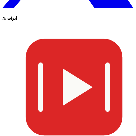
أدوات
№