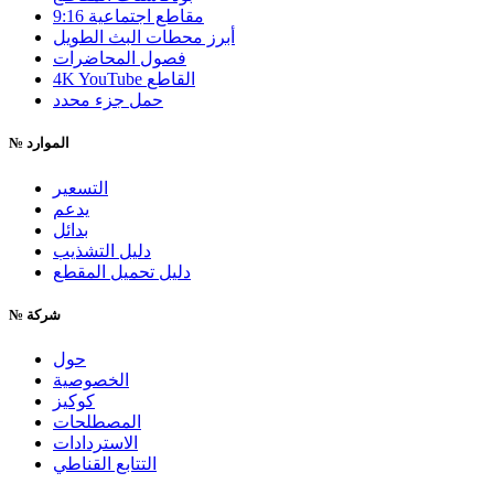
9:16 مقاطع اجتماعية
أبرز محطات البث الطويل
فصول المحاضرات
4K YouTube القاطع
حمل جزء محدد
الموارد
№
التسعير
يدعم
بدائل
دليل التشذيب
دليل تحميل المقطع
شركة
№
حول
الخصوصية
كوكيز
المصطلحات
الاستردادات
التتابع القناطي