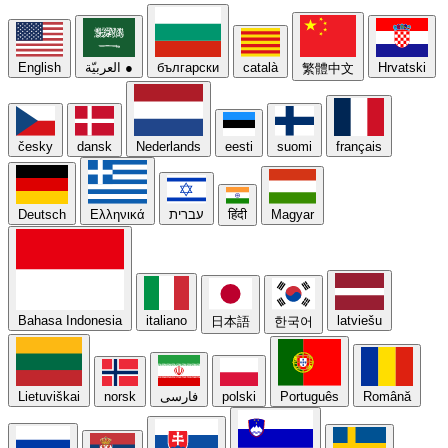
Hrvatski
català
български
●
العربيّة
English
繁體中文
česky
dansk
Nederlands
eesti
suomi
français
Magyar
हिंदी
עברית
Ελληνικά
Deutsch
Bahasa Indonesia
italiano
latviešu
日本語
한국어
Română
Português
polski
فارسی
norsk
Lietuviškai