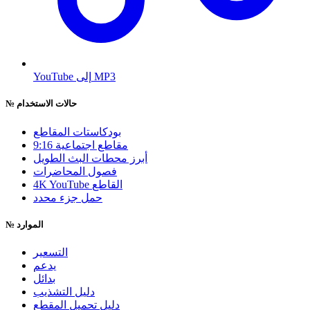
YouTube إلى MP3
حالات الاستخدام
№
بودكاستات المقاطع
9:16 مقاطع اجتماعية
أبرز محطات البث الطويل
فصول المحاضرات
4K YouTube القاطع
حمل جزء محدد
الموارد
№
التسعير
يدعم
بدائل
دليل التشذيب
دليل تحميل المقطع