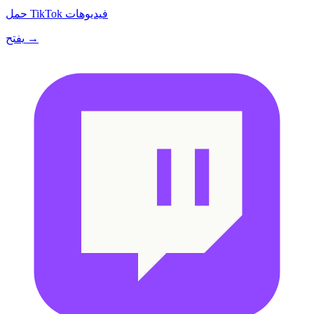
حمل TikTok فيديوهات
يفتح →