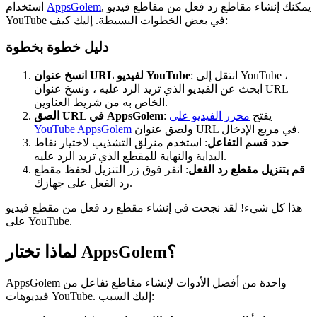
, يمكنك إنشاء مقاطع رد فعل من مقاطع فيديو
AppsGolem
استخدام
YouTube في بعض الخطوات البسيطة. إليك كيف:
دليل خطوة بخطوة
: انتقل إلى YouTube ،
انسخ عنوان URL لفيديو YouTube
ابحث عن الفيديو الذي تريد الرد عليه ، ونسخ عنوان URL
الخاص به من شريط العناوين.
: يفتح
محرر الفيديو على
الصق URL في AppsGolem
ولصق عنوان URL في مربع الإدخال.
YouTube AppsGolem
حدد قسم التفاعل
: استخدم منزلق التشذيب لاختيار نقاط
البداية والنهاية للمقطع الذي تريد الرد عليه.
قم بتنزيل مقطع رد الفعل
: انقر فوق زر التنزيل لحفظ مقطع
رد الفعل على جهازك.
هذا كل شيء! لقد نجحت في إنشاء مقطع رد فعل من مقطع فيديو
على YouTube.
لماذا تختار AppsGolem؟
AppsGolem واحدة من أفضل الأدوات لإنشاء مقاطع تفاعل من
فيديوهات YouTube. إليك السبب: