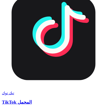
تيك توك
TikTok المحمل