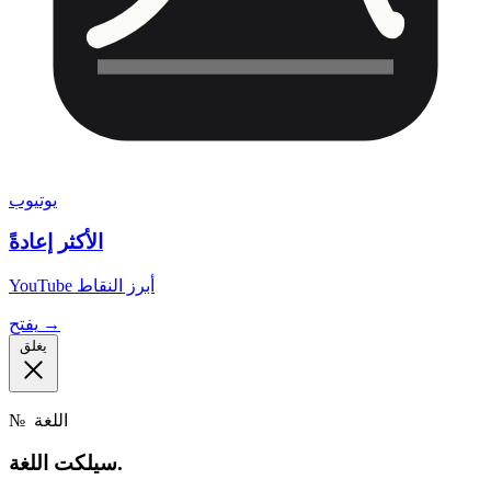
يوتيوب
الأكثر إعادةً
YouTube أبرز النقاط
يفتح →
يغلق
اللغة
№
اللغة.
سيلكت