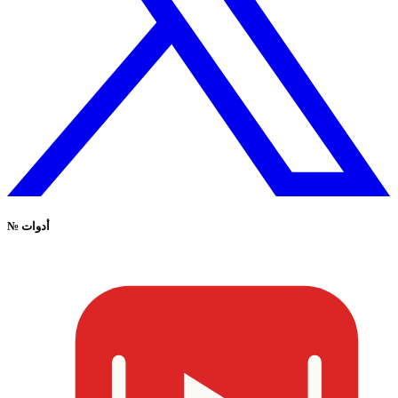
أدوات
№