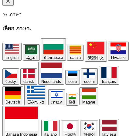
№
ภาษา
เลือก
ภาษา.
English
العربيّة
български
català
Hrvatski
繁體中文
česky
dansk
Nederlands
eesti
suomi
français
Deutsch
Ελληνικά
עברית
हिंदी
Magyar
Bahasa Indonesia
italiano
latviešu
日本語
한국어