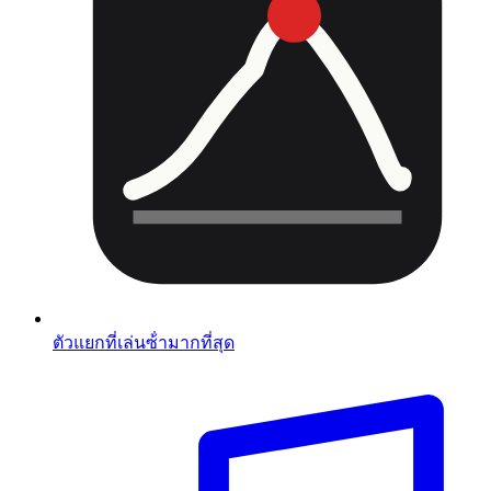
ตัวแยกที่เล่นซ้ํามากที่สุด