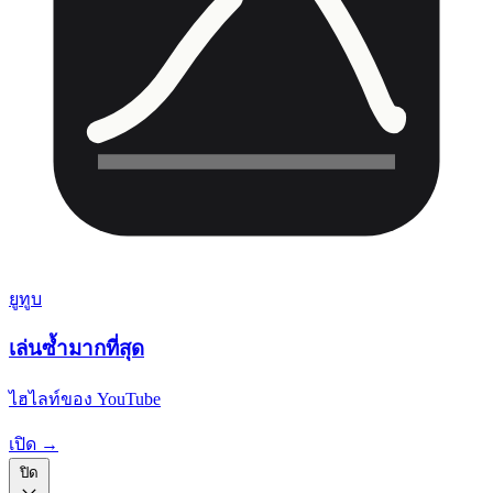
ยูทูบ
เล่นซ้ำมากที่สุด
ไฮไลท์ของ YouTube
เปิด →
ปิด