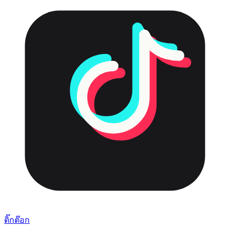
ติ๊กต๊อก