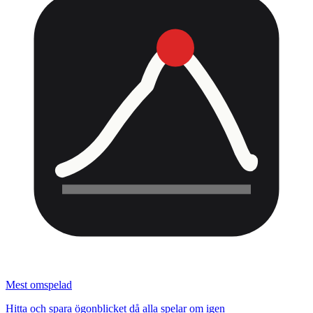
Mest omspelad
Hitta och spara ögonblicket då alla spelar om igen