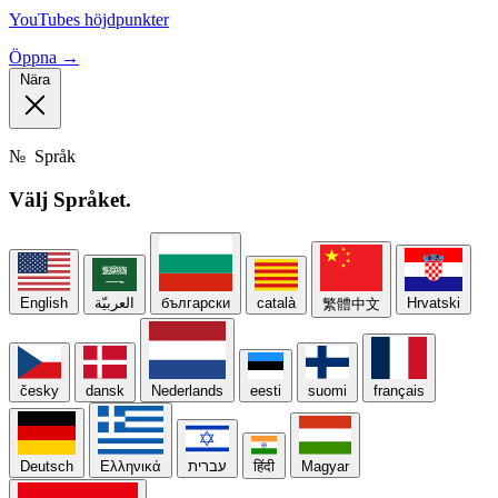
YouTubes höjdpunkter
Öppna →
Nära
№
Språk
Välj
Språket.
English
العربيّة
български
català
Hrvatski
繁體中文
česky
dansk
Nederlands
eesti
suomi
français
Deutsch
Ελληνικά
עברית
हिंदी
Magyar