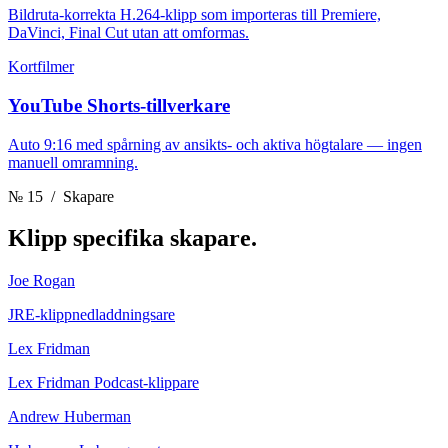
Bildruta-korrekta H.264-klipp som importeras till Premiere,
DaVinci, Final Cut utan att omformas.
Kortfilmer
YouTube Shorts-tillverkare
Auto 9:16 med spårning av ansikts- och aktiva högtalare — ingen
manuell omramning.
№ 15
/ Skapare
Klipp
specifika skapare.
Joe Rogan
JRE-klippnedladdningsare
Lex Fridman
Lex Fridman Podcast-klippare
Andrew Huberman