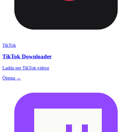
TikTok
TikTok Downloader
Ladda ner TikTok-videor
Öppna →