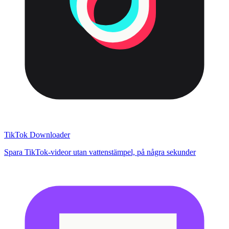
TikTok Downloader
Spara TikTok-videor utan vattenstämpel, på några sekunder