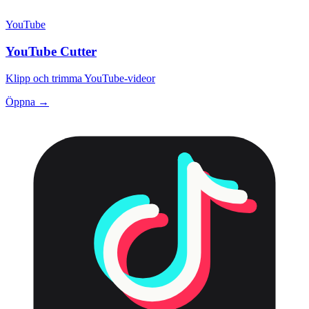
YouTube
YouTube Cutter
Klipp och trimma YouTube-videor
Öppna →