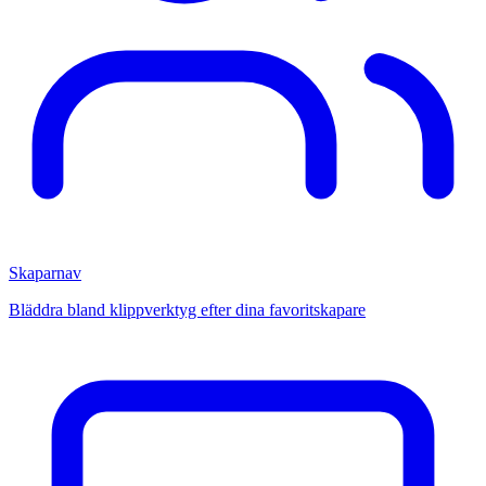
Skaparnav
Bläddra bland klippverktyg efter dina favoritskapare