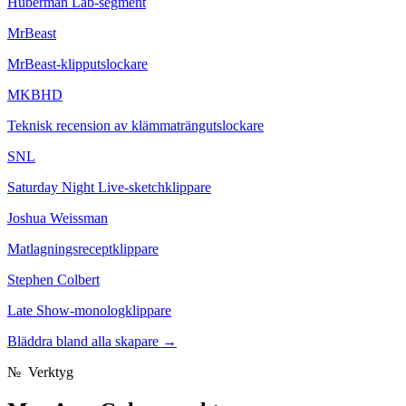
Huberman Lab-segment
MrBeast
MrBeast-klipputslockare
MKBHD
Teknisk recension av klämmaträngutslockare
SNL
Saturday Night Live-sketchklippare
Joshua Weissman
Matlagningsreceptklippare
Stephen Colbert
Late Show-monologklippare
Bläddra bland alla skapare
→
№
Verktyg