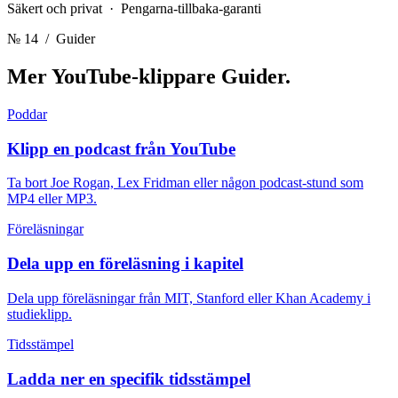
Säkert och privat · Pengarna-tillbaka-garanti
№ 14
/ Guider
Mer YouTube-klippare
Guider.
Poddar
Klipp en podcast från YouTube
Ta bort Joe Rogan, Lex Fridman eller någon podcast-stund som
MP4 eller MP3.
Föreläsningar
Dela upp en föreläsning i kapitel
Dela upp föreläsningar från MIT, Stanford eller Khan Academy i
studieklipp.
Tidsstämpel
Ladda ner en specifik tidsstämpel