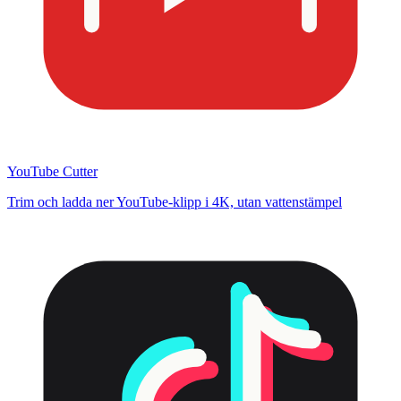
YouTube Cutter
Trim och ladda ner YouTube-klipp i 4K, utan vattenstämpel