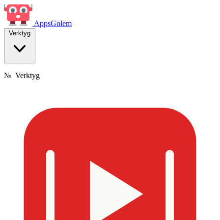
Apps
Golem
Verktyg
№
Verktyg