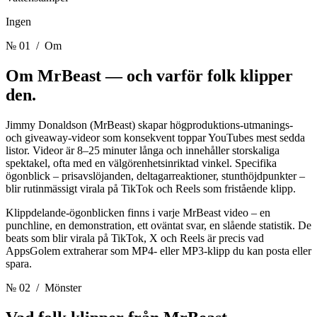
Ingen
№ 01
/ Om
Om MrBeast —
och varför folk klipper
den.
Jimmy Donaldson (MrBeast) skapar högproduktions-utmanings-
och giveaway-videor som konsekvent toppar YouTubes mest sedda
listor. Videor är 8–25 minuter långa och innehåller storskaliga
spektakel, ofta med en välgörenhetsinriktad vinkel. Specifika
ögonblick – prisavslöjanden, deltagarreaktioner, stunthöjdpunkter –
blir rutinmässigt virala på TikTok och Reels som fristående klipp.
Klippdelande-ögonblicken finns i varje MrBeast video – en
punchline, en demonstration, ett oväntat svar, en slående statistik. De
beats som blir virala på TikTok, X och Reels är precis vad
AppsGolem extraherar som MP4- eller MP3-klipp du kan posta eller
spara.
№ 02
/ Mönster