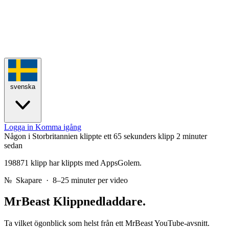
svenska
Logga in
Komma igång
Någon i Storbritannien klippte ett 65 sekunders klipp
2 minuter
sedan
198871 klipp har klippts med AppsGolem.
№
Skapare · 8–25 minuter per video
MrBeast
Klippnedladdare.
Ta vilket ögonblick som helst från ett MrBeast YouTube-avsnitt.