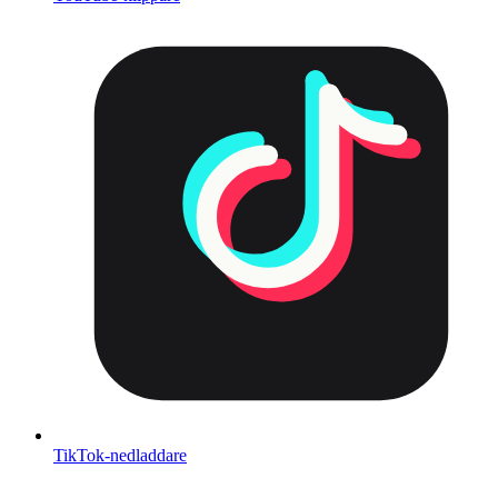
TikTok-nedladdare