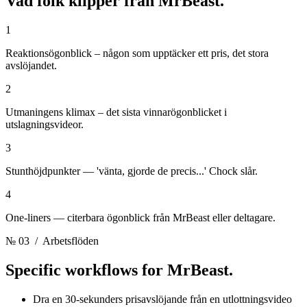
Vad folk klipper från
MrBeast.
1
Reaktionsögonblick – någon som upptäcker ett pris, det stora
avslöjandet.
2
Utmaningens klimax – det sista vinnarögonblicket i
utslagningsvideor.
3
Stunthöjdpunkter — 'vänta, gjorde de precis...' Chock slår.
4
One-liners — citerbara ögonblick från MrBeast eller deltagare.
№ 03
/ Arbetsflöden
Specific workflows for
MrBeast.
Dra en 30-sekunders prisavslöjande från en utlottningsvideo