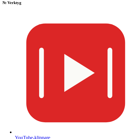
№
Verktyg
YouTube-klippare