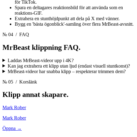
för TikTok.
Spara en deltagares reaktionsbild för att använda som en
reaktions-GIF.
Extrahera en stunthöjdpunkt att dela på X med vänner.
Bygg en 'bästa ögonblick'-samling över flera MrBeast-avsnitt.
№ 04
/ FAQ
MrBeast klippning
FAQ.
Laddas MrBeast-videor upp i 4K?
Kan jag extrahera ett klipp utan ljud (endast visuell stuntkonst)?
MrBeast-videor har snabba klipp – respekterar trimmen dem?
№ 05
/ Korslänk
Klipp annat
skapare.
Mark Rober
Mark Rober
Öppna →