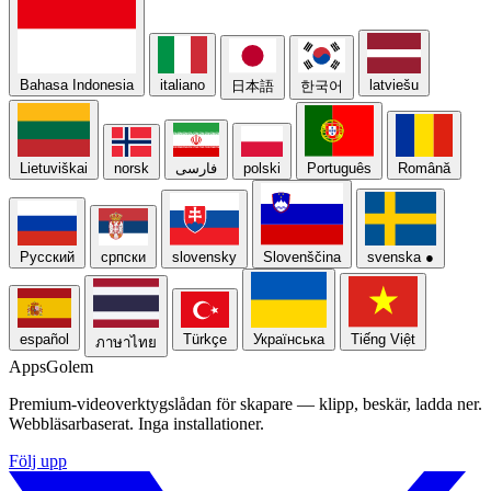
Bahasa Indonesia
italiano
latviešu
日本語
한국어
Lietuviškai
norsk
فارسی
polski
Português
Română
Русский
српски
slovensky
Slovenščina
svenska
●
español
Türkçe
Українська
Tiếng Việt
ภาษาไทย
Apps
Golem
Premium-videoverktygslådan för skapare — klipp, beskär, ladda ner.
Webbläsarbaserat. Inga installationer.
Följ upp