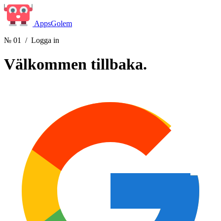
Apps
Golem
№ 01
/ Logga in
Välkommen
tillbaka.