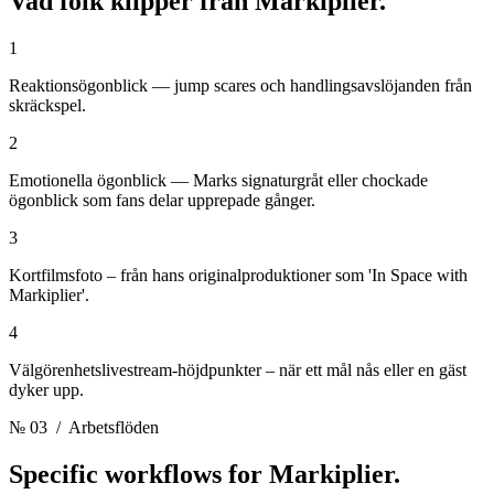
Vad folk klipper från
Markiplier.
1
Reaktionsögonblick — jump scares och handlingsavslöjanden från
skräckspel.
2
Emotionella ögonblick — Marks signaturgråt eller chockade
ögonblick som fans delar upprepade gånger.
3
Kortfilmsfoto – från hans originalproduktioner som 'In Space with
Markiplier'.
4
Välgörenhetslivestream-höjdpunkter – när ett mål nås eller en gäst
dyker upp.
№ 03
/ Arbetsflöden
Specific workflows for
Markiplier.