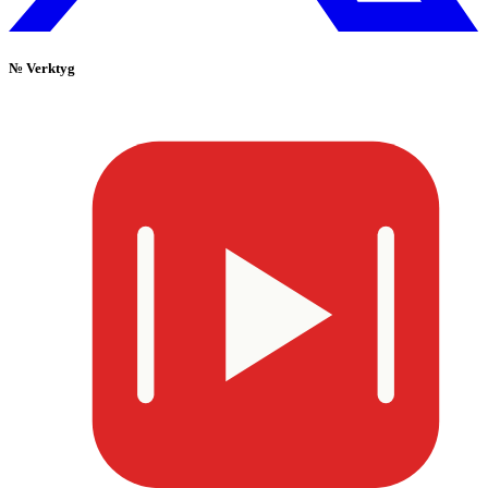
№
Verktyg