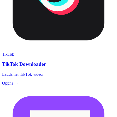
TikTok
TikTok Downloader
Ladda ner TikTok-videor
Öppna →