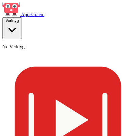
Apps
Golem
Verktyg
№
Verktyg