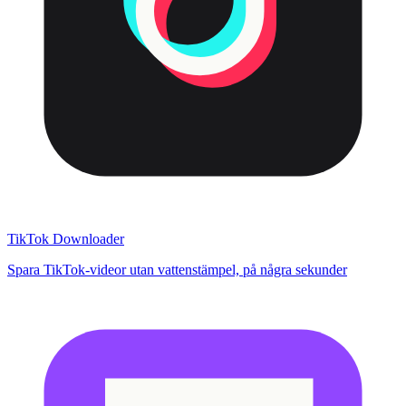
TikTok Downloader
Spara TikTok-videor utan vattenstämpel, på några sekunder