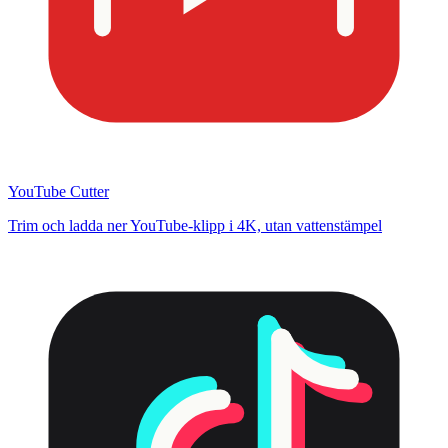
YouTube Cutter
Trim och ladda ner YouTube-klipp i 4K, utan vattenstämpel