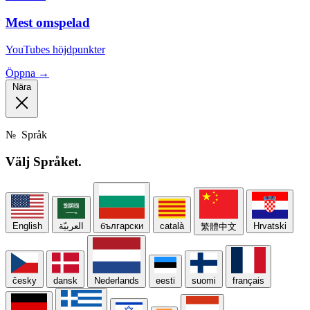
Mest omspelad
YouTubes höjdpunkter
Öppna →
Nära
№
Språk
Välj
Språket.
English
العربيّة
български
català
Hrvatski
繁體中文
česky
dansk
Nederlands
eesti
suomi
français