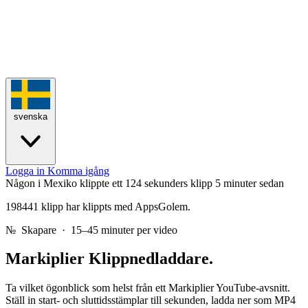
svenska
Logga in
Komma igång
Någon i Mexiko klippte ett 124 sekunders klipp
5 minuter sedan
198441 klipp har klippts med AppsGolem.
№
Skapare · 15–45 minuter per video
Markiplier
Klippnedladdare.
Ta vilket ögonblick som helst från ett Markiplier YouTube-avsnitt.
Ställ in start- och sluttidsstämplar till sekunden, ladda ner som MP4