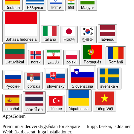
Deutsch
Ελληνικά
עברית
हिंदी
Magyar
Bahasa Indonesia
italiano
latviešu
日本語
한국어
Lietuviškai
norsk
فارسی
polski
Português
Română
Русский
српски
slovensky
Slovenščina
svenska
●
español
Türkçe
Українська
Tiếng Việt
ภาษาไทย
Apps
Golem
Premium-videoverktygslådan för skapare — klipp, beskär, ladda ner.
Webbläsarbaserat. Inga installationer.