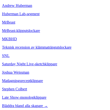
Andrew Huberman
Huberman Lab-segment
MrBeast
MrBeast-klipputslockare
MKBHD
Teknisk recension av klämmaträngutslockare
SNL
Saturday Night Live-sketchklippare
Joshua Weissman
Matlagningsreceptklippare
Stephen Colbert
Late Show-monologklippare
Bläddra bland alla skapare
→