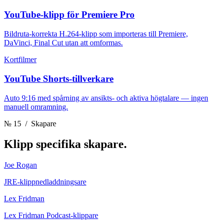
YouTube-klipp för Premiere Pro
Bildruta-korrekta H.264-klipp som importeras till Premiere,
DaVinci, Final Cut utan att omformas.
Kortfilmer
YouTube Shorts-tillverkare
Auto 9:16 med spårning av ansikts- och aktiva högtalare — ingen
manuell omramning.
№ 15
/ Skapare
Klipp
specifika skapare.
Joe Rogan
JRE-klippnedladdningsare
Lex Fridman
Lex Fridman Podcast-klippare