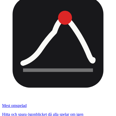
Mest omspelad
Hitta och spara ögonblicket då alla spelar om igen