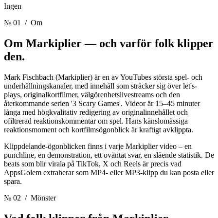
Ingen
№ 01
/ Om
Om Markiplier —
och varför folk klipper
den.
Mark Fischbach (Markiplier) är en av YouTubes största spel- och
underhållningskanaler, med innehåll som sträcker sig över let's-
plays, originalkortfilmer, välgörenhetslivestreams och den
återkommande serien '3 Scary Games'. Videor är 15–45 minuter
långa med högkvalitativ redigering av originalinnehållet och
ofiltrerad reaktionskommentar om spel. Hans känslomässiga
reaktionsmoment och kortfilmsögonblick är kraftigt avklippta.
Klippdelande-ögonblicken finns i varje Markiplier video – en
punchline, en demonstration, ett oväntat svar, en slående statistik. De
beats som blir virala på TikTok, X och Reels är precis vad
AppsGolem extraherar som MP4- eller MP3-klipp du kan posta eller
spara.
№ 02
/ Mönster