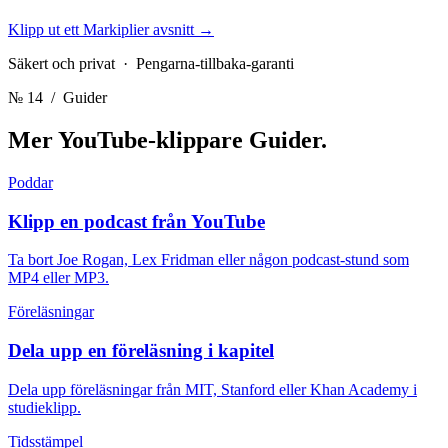
Klipp ut ett Markiplier avsnitt
→
Säkert och privat · Pengarna-tillbaka-garanti
№ 14
/ Guider
Mer YouTube-klippare
Guider.
Poddar
Klipp en podcast från YouTube
Ta bort Joe Rogan, Lex Fridman eller någon podcast-stund som
MP4 eller MP3.
Föreläsningar
Dela upp en föreläsning i kapitel
Dela upp föreläsningar från MIT, Stanford eller Khan Academy i
studieklipp.
Tidsstämpel