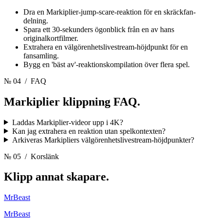
Dra en Markiplier-jump-scare-reaktion för en skräckfan-
delning.
Spara ett 30-sekunders ögonblick från en av hans
originalkortfilmer.
Extrahera en välgörenhetslivestream-höjdpunkt för en
fansamling.
Bygg en 'bäst av'-reaktionskompilation över flera spel.
№ 04
/ FAQ
Markiplier klippning
FAQ.
Laddas Markiplier-videor upp i 4K?
Kan jag extrahera en reaktion utan spelkontexten?
Arkiveras Markipliers välgörenhetslivestream-höjdpunkter?
№ 05
/ Korslänk
Klipp annat
skapare.
MrBeast
MrBeast