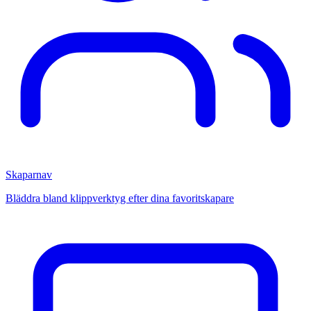
Skaparnav
Bläddra bland klippverktyg efter dina favoritskapare