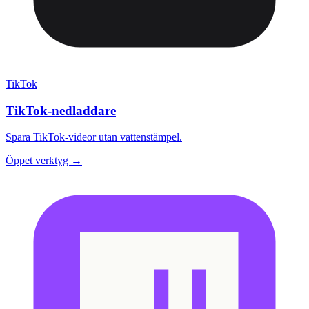
TikTok
TikTok-nedladdare
Spara TikTok-videor utan vattenstämpel.
Öppet verktyg →