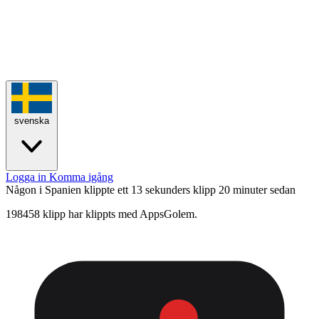
svenska
Logga in
Komma igång
Någon i Spanien klippte ett 13 sekunders klipp
20 minuter sedan
198458 klipp har klippts med AppsGolem.