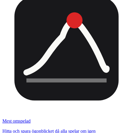
Mest omspelad
Hitta och spara ögonblicket då alla spelar om igen