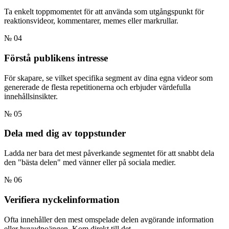
Ta enkelt toppmomentet för att använda som utgångspunkt för
reaktionsvideor, kommentarer, memes eller markrullar.
№ 04
Förstå publikens intresse
För skapare, se vilket specifika segment av dina egna videor som
genererade de flesta repetitionerna och erbjuder värdefulla
innehållsinsikter.
№ 05
Dela med dig av toppstunder
Ladda ner bara det mest påverkande segmentet för att snabbt dela
den "bästa delen" med vänner eller på sociala medier.
№ 06
Verifiera nyckelinformation
Ofta innehåller den mest omspelade delen avgörande information
eller huvudpoängen. Kom direkt till det.