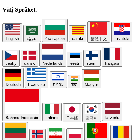
Välj
Språket.
English
العربيّة
български
català
Hrvatski
繁體中文
česky
dansk
Nederlands
eesti
suomi
français
Deutsch
Ελληνικά
עברית
हिंदी
Magyar
Bahasa Indonesia
italiano
latviešu
日本語
한국어