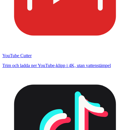
YouTube Cutter
Trim och ladda ner YouTube-klipp i 4K, utan vattenstämpel