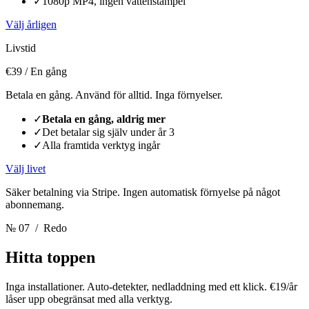
✓
1080p MP4, ingen vattenstämpel
Välj årligen
Livstid
€39
/ En gång
Betala en gång. Använd för alltid. Inga förnyelser.
✓
Betala en gång, aldrig mer
✓
Det betalar sig själv under år 3
✓
Alla framtida verktyg ingår
Välj livet
Säker betalning via Stripe. Ingen automatisk förnyelse på något
abonnemang.
№ 07
/ Redo
Hitta toppen
Inga installationer. Auto-detekter, nedladdning med ett klick. €19/år
låser upp obegränsat med alla verktyg.