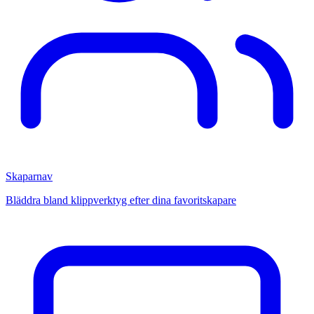
Skaparnav
Bläddra bland klippverktyg efter dina favoritskapare