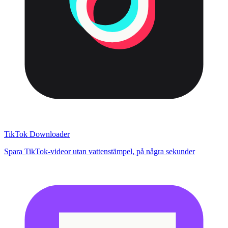
TikTok Downloader
Spara TikTok-videor utan vattenstämpel, på några sekunder