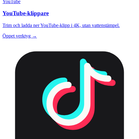
YouTube
YouTube-klippare
Trim och ladda ner YouTube-klipp i 4K, utan vattenstämpel.
Öppet verktyg →