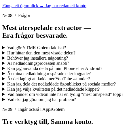
Fånga ett ögonblick
→
Jag har redan ett konto
№ 08
/ Frågor
Mest återspelade extractor —
Era frågor besvarade.
Vad gör YTMR Golem faktiskt?
Hur hittar den den mest visade delen?
Behöver jag installera någonting?
Är nedladdningsprocessen snabb?
Kan jag använda detta på min iPhone eller Android?
Är mina nedladdningar spårade eller loggade?
Är det lagligt att ladda ner YouTube -stunder?
Kan jag dela det nedladdade ögonblicket på sociala medier?
Kan jag välja kvaliteten på det nedladdade klippet?
Vad händer om videon inte har en tydlig "mest omspelad" topp?
Vad ska jag göra om jag har problem?
№ 09
/ Ingår också i AppsGolem
Tre verktyg till,
Samma konto.