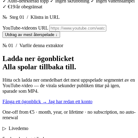
✓
Auto-detekterad topp
✓
Ingen skrubbning
✓
Ingen vattenstämpel
✓
€19/år obegränsat
№
Steg 01
/
Klistra in URL
YouTube-videons URL
Utdrag av mest återspelade
↓
№ 01
/ Varför denna extraktor
Ladda ner ögonblicket
Alla spolar tillbaka till.
Hitta och ladda ner omedelbart det mest uppspelade segmentet av en
YouTube-video — de virala sekunder publiken tittar på igen,
sparade som MP4.
Fånga ett ögonblick
→
Jag har redan ett konto
One-off from €5 · month, year, or lifetime · no subscription, no auto-
renewal
▷
Livedemo