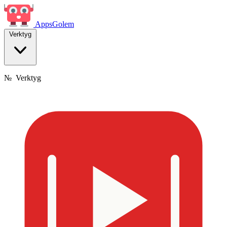
Apps
Golem
Verktyg
№
Verktyg