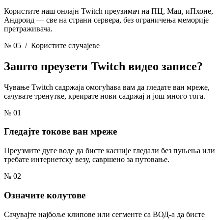
Користите наш онлајн Twitch преузимач на ПЦ, Мац, иПхоне,
Андроид — све на страни сервера, без ограничења меморије
претраживача.
№ 05
/ Користите случајеве
Зашто преузети
Twitch видео записе?
Чување Twitch садржаја омогућава вам да гледате ван мреже,
сачувате тренутке, креирате нови садржај и још много тога.
№ 01
Гледајте токове ван мреже
Преузмите дуге воде да бисте касније гледали без пуњења или
требате интернетску везу, савршено за путовање.
№ 02
Означите колутове
Сачувајте најбоље клипове или сегменте са ВОД-а да бисте