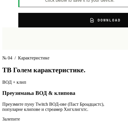
№ 04
/ Карактеристике
ТВ Голем
карактеристике.
ВОД + клип
Преузимања ВОД & клипова
Преузмите пуну Twitch ВОД-ове (Паст Броадцастс),
популарне клипове и стреамер Хигхлигхтс.
Залепите