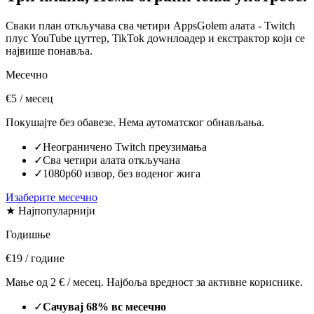
Сваки план откључава сва четири AppsGolem алата - Twitch
плус YouTube цуттер, TikTok доwнлоадер и екстрактор који се
највише понавља.
Месечно
€5
/ месец
Покушајте без обавезе. Нема аутоматског обнављања.
✓
Неограничено Twitch преузимања
✓
Сва четири алата откључана
✓
1080p60 извор, без воденог жига
Изаберите месечно
★ Најпопуларнији
Годишње
€19
/ године
Мање од 2 € / месец. Најбоља вредност за активне кориснике.
✓
Сачувај 68% вс месечно