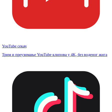
YouTube секач
Трим и преузимање YouTube клипова у 4K, без воденог жига