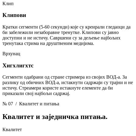
Клип
Клипови
Кратки сегменти (5-60 секунди) које су креирали гледаоци да
би забележили незаборавне тренутке. Клипови су јавно
доступни и не истичу. Савршени су за дељење најбољих
тренутака стрима на друштвеним медијима.
Врхунац
Хигхлигхтс
Сегменти одабрани од стране стримера из својих ВОД-а. За
разлику од обичних ВОД-а, истакнути садржаји су трајни и не
истичу. Стреамери користе истакнуте елементе да би
приказали свој најбољи садржај.
№ 07
/ Квалитет и питања
Квалитет
и заједничка питања.
Квалитет