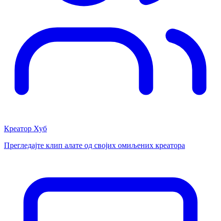
Креатор Хуб
Прегледајте клип алате од својих омиљених креатора