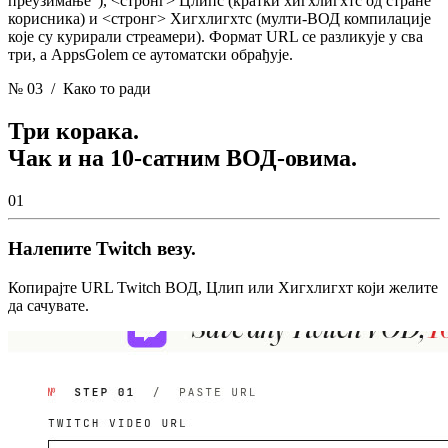
преузимање"), <стронг> Цлипс
(кратки хигхлигхтс од стране
корисника) и <стронг> Хигхлигхтс
(мулти-ВОД компилације
које су курирали стреамери). Формат URL се разликује у сва
три, а AppsGolem се аутоматски обрађује.
№ 03
/ Како то ради
Три корака.
Чак и на 10-сатним ВОД-овима.
01
Налепите Twitch везу.
Копирајте URL Twitch ВОД, Цлип или Хигхлигхт који желите
да сачувате.