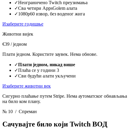
✓
Неограничено Twitch преузимања
✓
Сва четири AppsGolem алата
✓
1080p60 извор, без воденог жига
Изаберите годишње
Животни вијек
€39
/ једном
Плати једном. Користите заувек. Нема обнове.
✓
Плати једном, никад више
✓
Плаћа се у години 3
✓
Сви будући алати укључени
Изаберите животни век
Сигурно плаћање путем Stripe. Нема аутоматског обнављања
на било ком плану.
№ 10
/ Спреман
Сачувајте било који Twitch ВОД