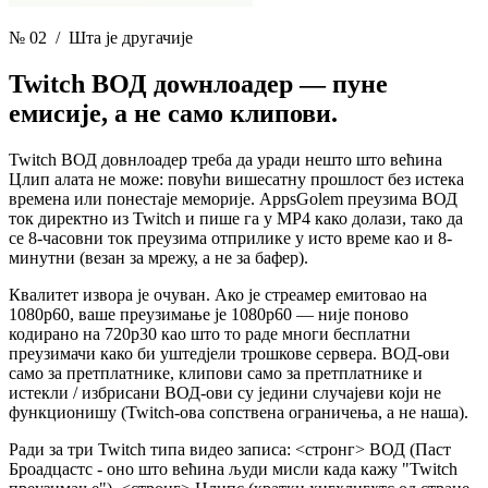
№ 02
/ Шта је другачије
Twitch ВОД доwнлоадер —
пуне
емисије, а не само клипови.
Twitch ВОД довнлоадер треба да уради нешто што већина
Цлип алата не може: повући вишесатну прошлост без истека
времена или понестаје меморије. AppsGolem преузима ВОД
ток директно из Twitch и пише га у MP4 како долази, тако да
се 8-часовни ток преузима отприлике у исто време као и 8-
минутни (везан за мрежу, а не за бафер).
Квалитет извора је очуван. Ако је стреамер емитовао на
1080p60, ваше преузимање је 1080p60 — није поново
кодирано на 720p30 као што то раде многи бесплатни
преузимачи како би уштедјели трошкове сервера. ВОД-ови
само за претплатнике, клипови само за претплатнике и
истекли / избрисани ВОД-ови су једини случајеви који не
функционишу (Twitch-ова сопствена ограничења, а не наша).
Ради за три Twitch типа видео записа: <стронг> ВОД
(Паст
Броадцастс - оно што већина људи мисли када кажу "Twitch