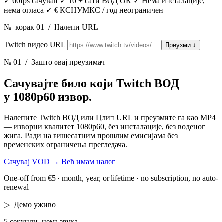
✓
60fps сачуван
✓
10 + сати ВОД ОК
✓
Нема инсталације,
нема огласа
✓
€ КСНУМКС / год неограничен
№
корак 01
/
Налепи URL
Twitch видео URL
Преузми
↓
№ 01
/ Зашто овај преузимач
Сачувајте било који Twitch ВОД
у 1080p60 извор.
Налепите Twitch ВОД или Цлип URL и преузмите га као MP4
— изворни квалитет 1080p60, без инсталације, без воденог
жига. Ради на вишесатним прошлим емисијама без
временских ограничења прегледача.
Сачувај VOD
→
Већ имам налог
One-off from €5 · month, year, or lifetime · no subscription, no auto-
renewal
▷
Демо уживо
5 секунди, нема звука