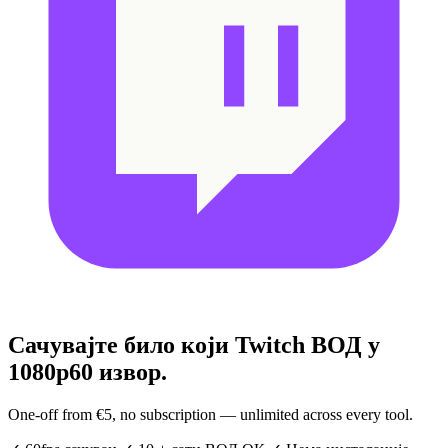
Сачувајте било који Twitch ВОД
у
1080p60 извор.
One-off from €5, no subscription — unlimited across every tool.