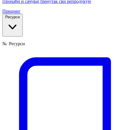
Пронађи и сачувај тренутак сви репродукује
Прицинг
Ресурси
№
Ресурси