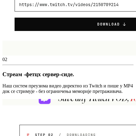
02
Стреам -фетцх сервер-сиде.
Наш систем преузима видео директно из Twitch и пише у MP4
док се стримује - без ограничења меморије претраживача.