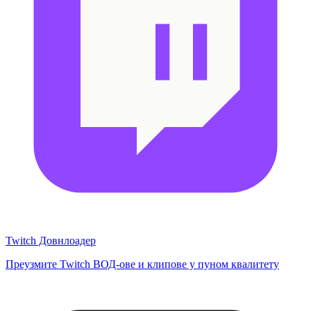
Twitch Довнлоадер
Преузмите Twitch ВОД-ове и клипове у пуном квалитету