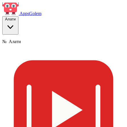
Apps
Golem
Алати
№
Алати