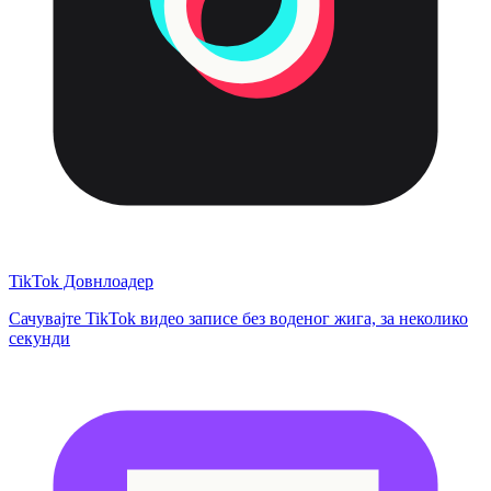
TikTok Довнлоадер
Сачувајте TikTok видео записе без воденог жига, за неколико
секунди