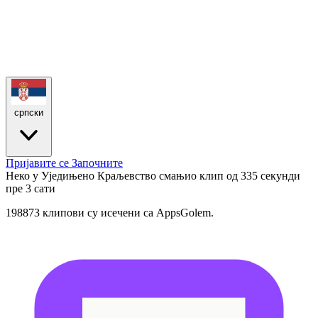
српски
Пријавите се
Започните
Неко у Уједињено Краљевство смањио клип од 335 секунди
пре 3 сати
198873 клипови су исечени са AppsGolem.