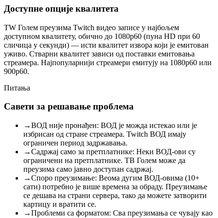
Доступне опције квалитета
ТW Голем преузима Twitch видео записе у најбољем
доступном квалитету, обично до 1080p60 (пуна HD при 60
сличица у секунди) — исти квалитет извора који је емитован
уживо. Стварни квалитет зависи од поставки емитовања
стреамера. Најпопуларнији стреамери емитују на 1080p60 или
900p60.
Питања
Савети за решавање проблема
→
ВОД није пронађен: ВОД је можда истекао или је
избрисан од стране стреамера. Twitch ВОД имају
ограничен период задржавања.
→
Садржај само за претплатнике: Неки ВОД-ови су
ограничени на претплатнике. ТВ Голем може да
преузима само јавно доступан садржај.
→
Споро преузимање: Веома дугим ВОД-овима (10+
сати) потребно је више времена за обраду. Преузимање
се дешава на страни сервера, тако да можете затворити
картицу и вратити се.
→
Проблеми са форматом: Сва преузимања се чувају као