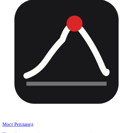
Мост Реплаиед