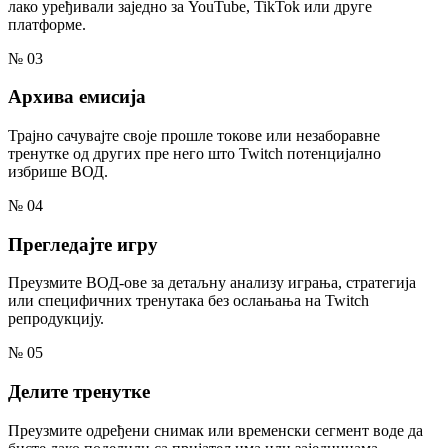
лако уређивали заједно за YouTube, TikTok или друге
платформе.
№ 03
Архива емисија
Трајно сачувајте своје прошле токове или незаборавне
тренутке од других пре него што Twitch потенцијално
избрише ВОД.
№ 04
Прегледајте игру
Преузмите ВОД-ове за детаљну анализу играња, стратегија
или специфичних тренутака без ослањања на Twitch
репродукцију.
№ 05
Делите тренутке
Преузмите одређени снимак или временски сегмент воде да