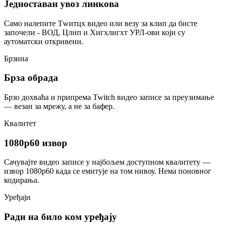
Једноставан увоз линкова
Само налепите Тwитцх видео или везу за клип да бисте
започели - ВОД, Цлип и Хигхлигхт УРЛ-ови који су
аутоматски откривени.
Брзина
Брза обрада
Брзо дохваћа и припрема Twitch видео записе за преузимање
— везан за мрежу, а не за бафер.
Квалитет
1080p60 извор
Сачувајте видео записе у најбољем доступном квалитету —
извор 1080p60 када се емитује на том нивоу. Нема поновног
кодирања.
Уређаји
Ради на било ком уређају