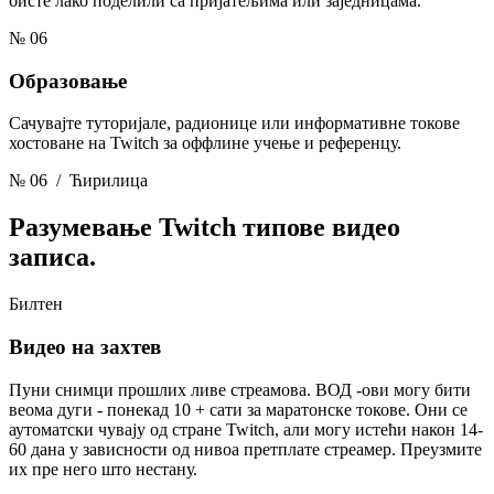
бисте лако поделили са пријатељима или заједницама.
№ 06
Образовање
Сачувајте туторијале, радионице или информативне токове
хостоване на Twitch за оффлине учење и референцу.
№ 06
/ Ћирилица
Разумевање
Twitch типове видео
записа.
Билтен
Видео на захтев
Пуни снимци прошлих ливе стреамова. ВОД -ови могу бити
веома дуги - понекад 10 + сати за маратонске токове. Они се
аутоматски чувају од стране Twitch, али могу истећи након 14-
60 дана у зависности од нивоа претплате стреамер. Преузмите
их пре него што нестану.