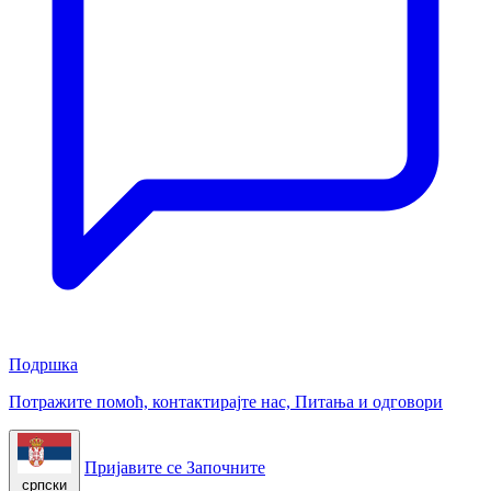
Подршка
Потражите помоћ, контактирајте нас, Питања и одговори
Пријавите се
Започните
српски