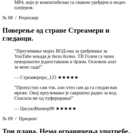
MP4, који је компатибилан са сваким уређајем и видео
плејером.
№ 08
/ Рецензије
Поверење од стране
Стреамери и
гледаоци.
"Преузимање мојих ВОД-ова за уређивање за
YouTube некада је било болно. ТВ Голем га чини
невероватно једноставним и брзим. Основни алат
за мене сада!"
— Стреамерпро_123
★★★★★
"Пропустио сам ток, али хтео сам да га гледам ван
мреже. Овај преузимање је савршено радио за вод.
Спасила ме од пуферирања!"
— ЦасуалВиевер99
★★★★★
№ 09
/ Прицинг
Три плана,
Нема ограничења употребе.