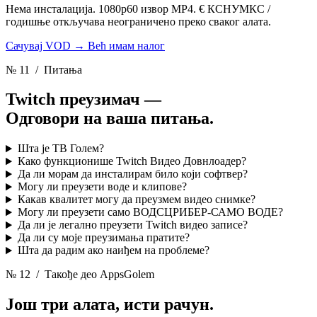
Нема инсталација. 1080p60 извор MP4. € КСНУМКС /
годишње откључава неограничено преко сваког алата.
Сачувај VOD
→
Већ имам налог
№ 11
/ Питања
Twitch преузимач —
Одговори на ваша питања.
Шта је ТВ Голем?
Како функционише Twitch Видео Довнлоадер?
Да ли морам да инсталирам било који софтвер?
Могу ли преузети воде и клипове?
Какав квалитет могу да преузмем видео снимке?
Могу ли преузети само ВОДСЦРИБЕР-САМО ВОДЕ?
Да ли је легално преузети Twitch видео записе?
Да ли су моје преузимања пратите?
Шта да радим ако наиђем на проблеме?
№ 12
/ Такође део AppsGolem
Још три алата,
исти рачун.