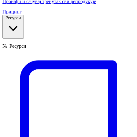
Пронађи и сачувај тренутак сви репродукује
Прицинг
Ресурси
№
Ресурси