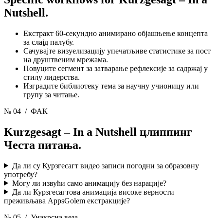
Nutshell.
Екстракт 60-секундно анимирано објашњење концепта
за слајд палубу.
Сачувајте визуелизацију упечатљиве статистике за пост
на друштвеним мрежама.
Повуците сегмент за затварање рефлексије за садржај у
стилу лидерства.
Изградите библиотеку тема за научну учионицу или
групу за читање.
№ 04
/ ФАК
Kurzgesagt – In a Nutshell цлиппинг
Честа питања.
Да ли су Курзгесагт видео записи погодни за образовну
употребу?
Могу ли извући само анимацију без нарације?
Да ли Курзгесагтова анимација високе верности
преживљава AppsGolem екстракције?
№ 05
/ Унакрсна веза