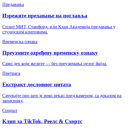
Предавања
Изрежите предавање на поглавља
Сплит МИТ, Станфорд, или Кхан Академија предавања у
студијским клиповима.
Временска ознака
Преузмите одређену временску ознаку
Само део који желите — без преузимања целог фајла.
Претрага
Екстракт дословног цитата
Сачувајте оно што је неко рекао пред камером, са доказом на
записнику.
Социал
Клип за TikTok, Реелс & Схортс