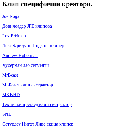
Клип
специфични креатори.
Joe Rogan
Довнлоадер ЈРЕ клипова
Lex Fridman
Лекс Фридман Подкаст клипер
Andrew Huberman
Хуберман лаб сегменти
MrBeast
МрБеаст клип екстрактор
MKBHD
Технички преглед клип екстрактор
SNL
Сатурдаy Нигхт Ливе скица клипер