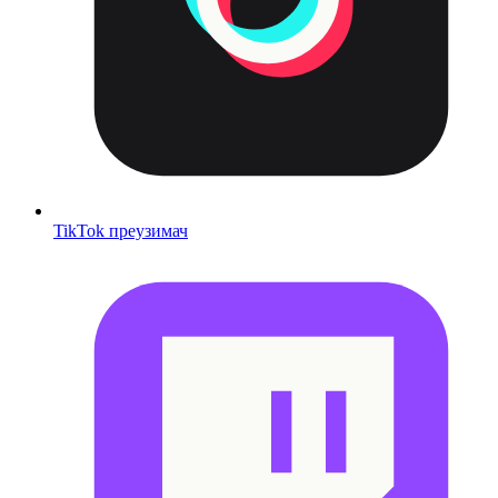
TikTok преузимач