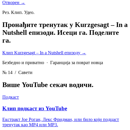
Отворен →
Рез. Клип. Удео.
Пронађите тренутак у Kurzgesagt – In a
Nutshell епизоди.
Исеци га. Поделите
га.
Клип Kurzgesagt – In a Nutshell епизоду
→
Безбедно и приватно · Гаранција за поврат новца
№ 14
/ Савети
Више YouTube секач
водичи.
Подкаст
Клип подкаст из YouTube
Екстракт Јое Роган, Лекс Фридман, или било који подцаст
тренутак као MP4 или MP3.