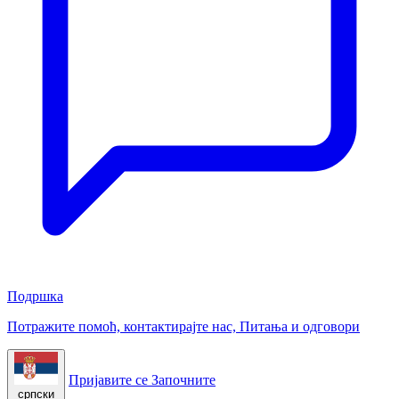
Подршка
Потражите помоћ, контактирајте нас, Питања и одговори
Пријавите се
Започните
српски