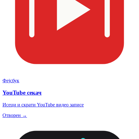
Фејсбук
YouTube секач
Исеци и скрати YouTube видео записе
Отворен →