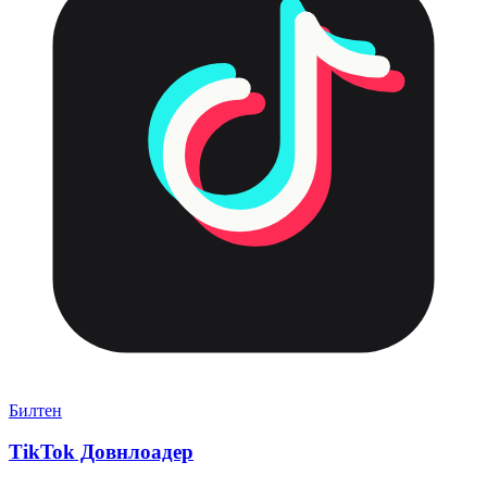
Билтен
TikTok Довнлоадер