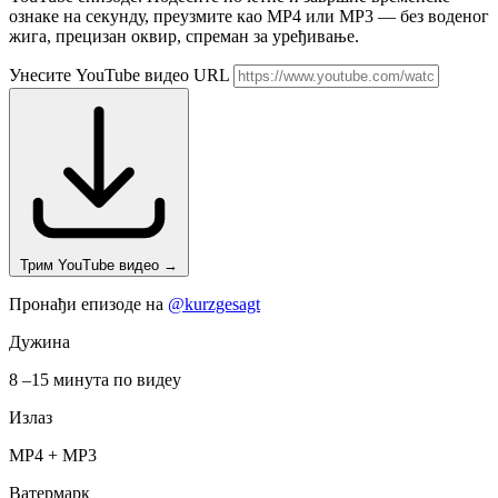
ознаке на секунду, преузмите као MP4 или MP3 — без воденог
жига, прецизан оквир, спреман за уређивање.
Унесите YouTube видео URL
Трим YouTube видео
→
Пронађи епизоде на
@kurzgesagt
Дужина
8 –15 минута по видеу
Излаз
MP4 + MP3
Ватермарк