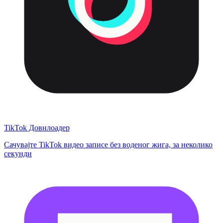
TikTok Довнлоадер
Сачувајте TikTok видео записе без воденог жига, за неколико
секунди