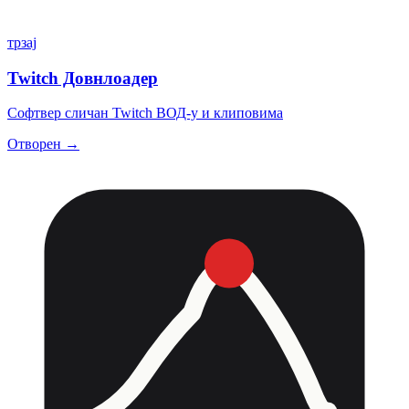
трзај
Twitch Довнлоадер
Софтвер сличан Twitch ВОД-у и клиповима
Отворен →