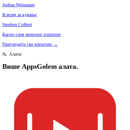
Joshua Weissman
Клизач за кување
Stephen Colbert
Касно схов монолог цлиппер
Прегледајте све креаторе
→
№
Алати
Више
AppsGolem алата.