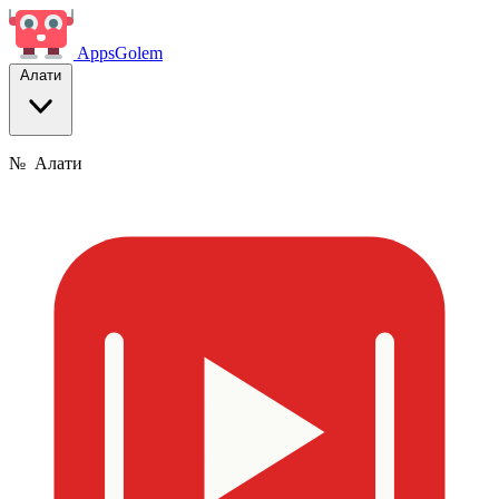
Apps
Golem
Алати
№
Алати