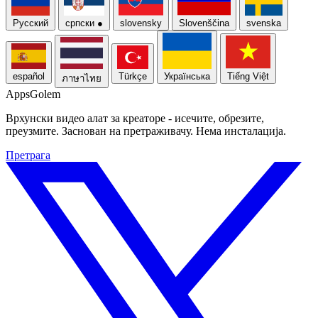
Русский
српски
●
slovensky
Slovenščina
svenska
español
Türkçe
Українська
Tiếng Việt
ภาษาไทย
Apps
Golem
Врхунски видео алат за креаторе - исечите, обрезите,
преузмите. Заснован на претраживачу. Нема инсталација.
Претрага