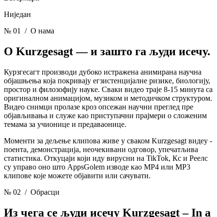
Ниједан
№ 01
/ О нама
О Kurzgesagt —
и зашто га људи исечу.
Курзгесагт производи дубоко истражена анимирана научна
објашњења која покривају егзистенцијалне ризике, биологију,
простор и филозофију науке. Сваки видео траје 8-15 минута са
оригиналном анимацијом, музиком и методичком структуром.
Видео снимци пролазе кроз опсежан научни преглед пре
објављивања и служе као приступачни прајмери о сложеним
темама за учионице и предаваонице.
Моменти за дељење клипова живе у сваком Kurzgesagt видеу -
поента, демонстрација, неочекивани одговор, упечатљива
статистика. Откуцаји који иду вирусни на TikTok, Кс и Реелс
су управо оно што AppsGolem изводе као MP4 или MP3
клипове које можете објавити или сачувати.
№ 02
/ Обрасци
Из чега се људи исечу
Kurzgesagt – In a