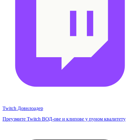
Twitch Довнлоадер
Преузмите Twitch ВОД-ове и клипове у пуном квалитету