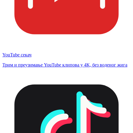
YouTube секач
Трим и преузимање YouTube клипова у 4K, без воденог жига