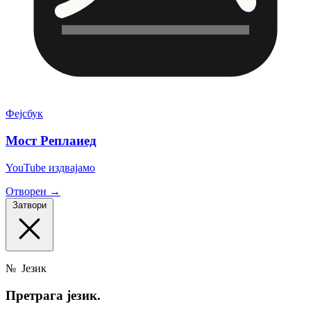
Фејсбук
Мост Реплаиед
YouTube издвајамо
Отворен →
Затвори
№
Језик
Претрага
језик.