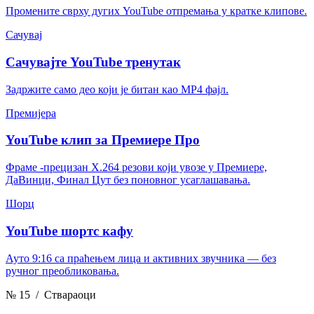
Промените сврху дугих YouTube отпремања у кратке клипове.
Сачувај
Сачувајте YouTube тренутак
Задржите само део који је битан као MP4 фајл.
Премијера
YouTube клип за Премиере Про
Фраме -прецизан Х.264 резови који увозе у Премиере,
ДаВинци, Финал Цут без поновног усаглашавања.
Шорц
YouTube шортс кафу
Ауто 9:16 са праћењем лица и активних звучника — без
ручног преобликовања.
№ 15
/ Ствараоци