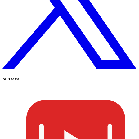
№
Алати