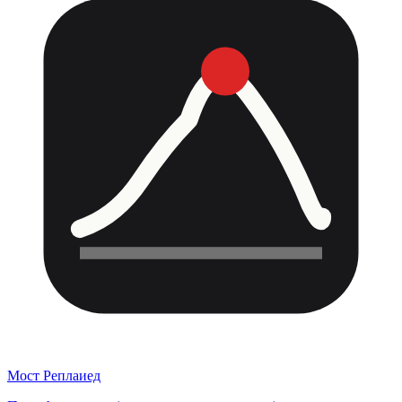
Мост Реплаиед