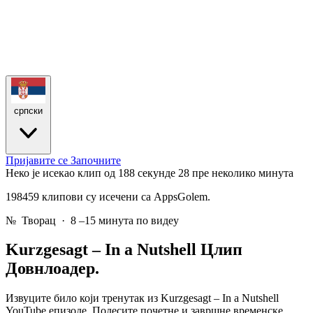
српски
Пријавите се
Започните
Неко је исекао клип од 188 секунде
28 пре неколико минута
198459 клипови су исечени са AppsGolem.
№
Творац · 8 –15 минута по видеу
Kurzgesagt – In a Nutshell
Цлип
Довнлоадер.
Извуците било који тренутак из Kurzgesagt – In a Nutshell
YouTube епизоде. Подесите почетне и завршне временске