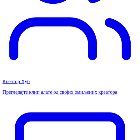
Креатор Хуб
Прегледајте клип алате од својих омиљених креатора