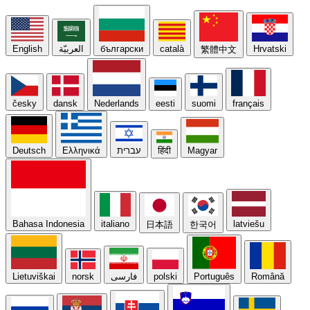
English
العربيّة
български
català
Hrvatski
繁體中文
česky
dansk
Nederlands
eesti
suomi
français
Deutsch
Ελληνικά
עברית
हिंदी
Magyar
Bahasa Indonesia
italiano
latviešu
日本語
한국어
Lietuviškai
norsk
فارسی
polski
Português
Română