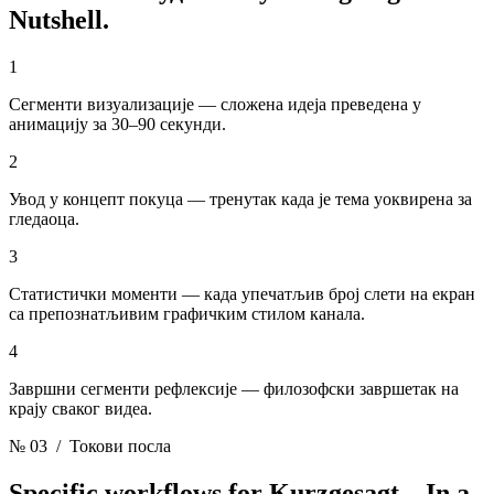
Nutshell.
1
Сегменти визуализације — сложена идеја преведена у
анимацију за 30–90 секунди.
2
Увод у концепт покуца — тренутак када је тема уоквирена за
гледаоца.
3
Статистички моменти — када упечатљив број слети на екран
са препознатљивим графичким стилом канала.
4
Завршни сегменти рефлексије — филозофски завршетак на
крају сваког видеа.
№ 03
/ Токови посла
Specific workflows for
Kurzgesagt – In a