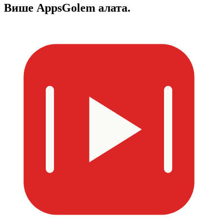
Више
AppsGolem алата.