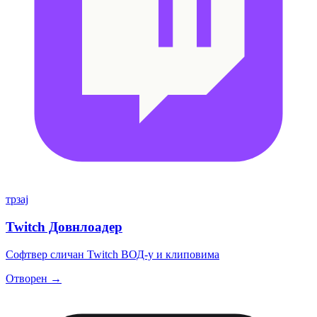
трзај
Twitch Довнлоадер
Софтвер сличан Twitch ВОД-у и клиповима
Отворен →