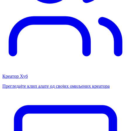
Креатор Хуб
Прегледајте клип алате од својих омиљених креатора