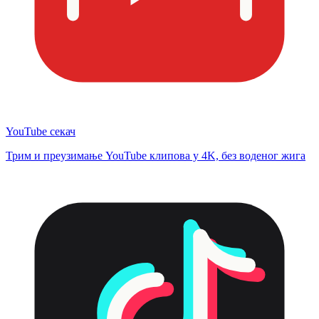
YouTube секач
Трим и преузимање YouTube клипова у 4K, без воденог жига