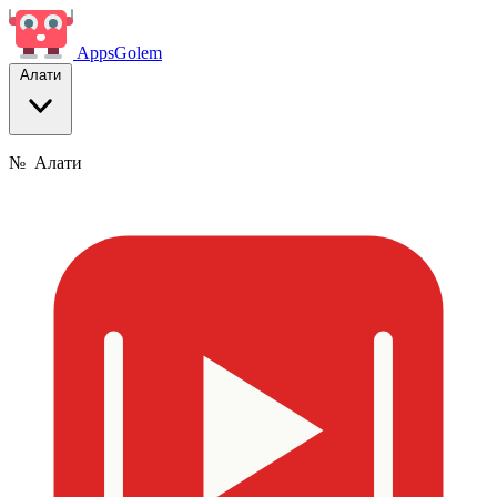
Apps
Golem
Алати
№
Алати