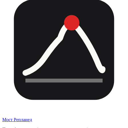
Мост Реплаиед