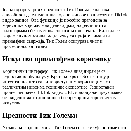
Једна од примарних предности Тик Голема је његова
способност да елиминише водене жигове из преузетих TikTok
видео записа. Ова функција је посебно драгоцена за
кориснике који желе да деле садржај на различитим
платформама без ометања логотипа или текста. Било да се
ради о личном уживању, дељењу са пријатељима или
пренамјени садржаја, Тик Голем осигурава чист и
професионалан изглед.
Искуство прилагођено кориснику
Кориснички интерфејс Тик Голема дизајниран је са
једноставношћу на уму. Кретање кроз веб страницу је
интуитивно, што га чини доступним корисницима са
различитим нивоима техничке експертизе. Једноставан
процес лепљења TikTok видео URL и добијање преузимања
без воденог жига доприноси беспрекорном корисничком
искуству.
Предности Тик Голема:
Уклањање воденог жига: Тик Голем се разликује по томе што