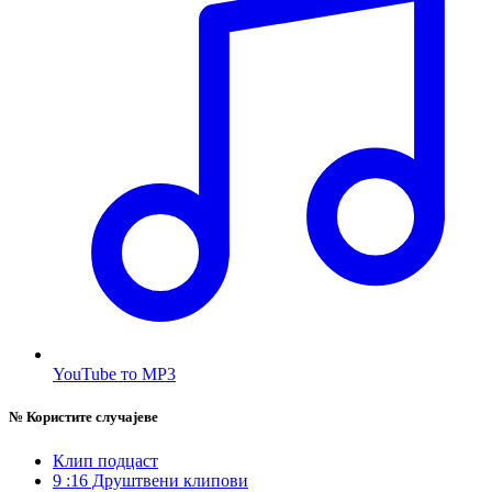
YouTube то MP3
№
Користите случајеве
Клип подцаст
9 :16 Друштвени клипови