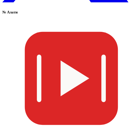
№
Алати