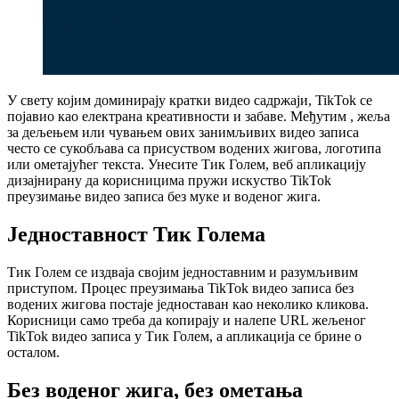
У свету којим доминирају кратки видео садржаји, TikTok се
појавио као електрана креативности и забаве. Међутим , жеља
за дељењем или чувањем ових занимљивих видео записа
често се сукобљава са присуством водених жигова, логотипа
или ометајућег текста. Унесите Тик Голем, веб апликацију
дизајнирану да корисницима пружи искуство TikTok
преузимање видео записа без муке и воденог жига.
Једноставност Тик Голема
Тик Голем се издваја својим једноставним и разумљивим
приступом. Процес преузимања TikTok видео записа без
водених жигова постаје једноставан као неколико кликова.
Корисници само треба да копирају и налепе URL жељеног
TikTok видео записа у Тик Голем, а апликација се брине о
осталом.
Без воденог жига, без ометања