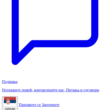
Подршка
Потражите помоћ, контактирајте нас, Питања и одговори
Пријавите се
Започните
српски