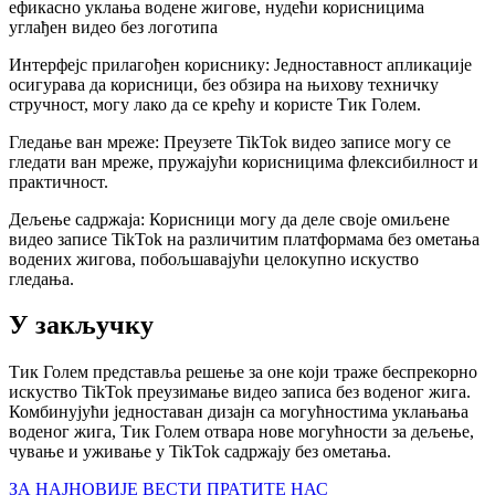
ефикасно уклања водене жигове, нудећи корисницима
углађен видео без логотипа
Интерфејс прилагођен кориснику: Једноставност апликације
осигурава да корисници, без обзира на њихову техничку
стручност, могу лако да се крећу и користе Тик Голем.
Гледање ван мреже: Преузете TikTok видео записе могу се
гледати ван мреже, пружајући корисницима флексибилност и
практичност.
Дељење садржаја: Корисници могу да деле своје омиљене
видео записе TikTok на различитим платформама без ометања
водених жигова, побољшавајући целокупно искуство
гледања.
У закључку
Тик Голем представља решење за оне који траже беспрекорно
искуство TikTok преузимање видео записа без воденог жига.
Комбинујући једноставан дизајн са могућностима уклањања
воденог жига, Тик Голем отвара нове могућности за дељење,
чување и уживање у TikTok садржају без ометања.
ЗА НАЈНОВИЈЕ ВЕСТИ ПРАТИТЕ НАС