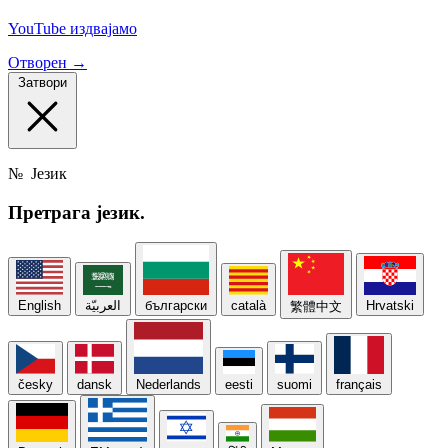
YouTube издвајамо
Отворен →
Затвори
№
Језик
Претрага
језик.
English
العربيّة
български
català
Hrvatski
繁體中文
česky
dansk
Nederlands
eesti
suomi
français