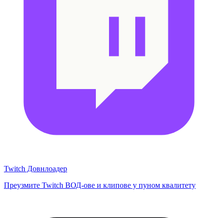
Twitch Довнлоадер
Преузмите Twitch ВОД-ове и клипове у пуном квалитету