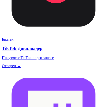
Билтен
TikTok Довнлоадер
Преузмите TikTok видео записе
Отворен →