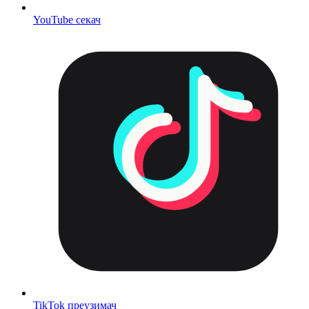
YouTube секач
TikTok преузимач