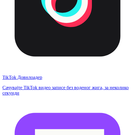
TikTok Довнлоадер
Сачувајте TikTok видео записе без воденог жига, за неколико
секунди