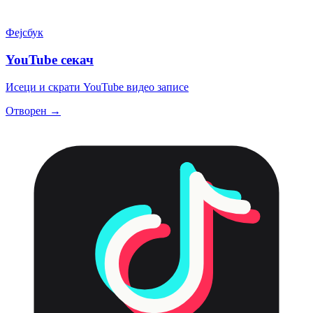
Фејсбук
YouTube секач
Исеци и скрати YouTube видео записе
Отворен →