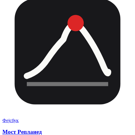
Фејсбук
Мост Реплаиед