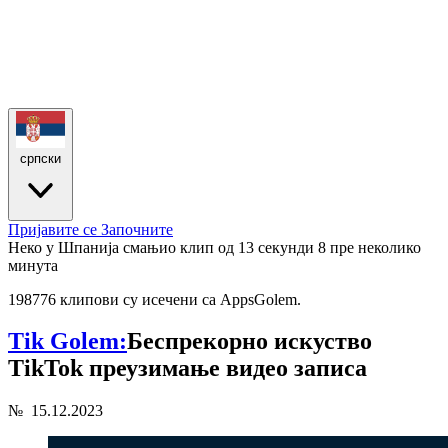
српски
Пријавите се
Започните
Неко у Шпанија смањио клип од 13 секунди
8 пре неколико
минута
198776 клипови су исечени са AppsGolem.
Tik Golem:
Беспрекорно искуство
TikTok преузимање видео записа
№
15.12.2023