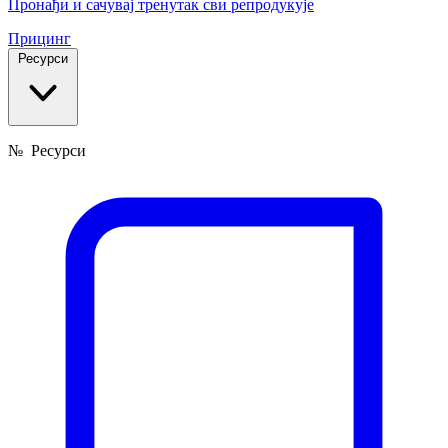
Пронађи и сачувај тренутак сви репродукује
Прицинг
Ресурси
№
Ресурси