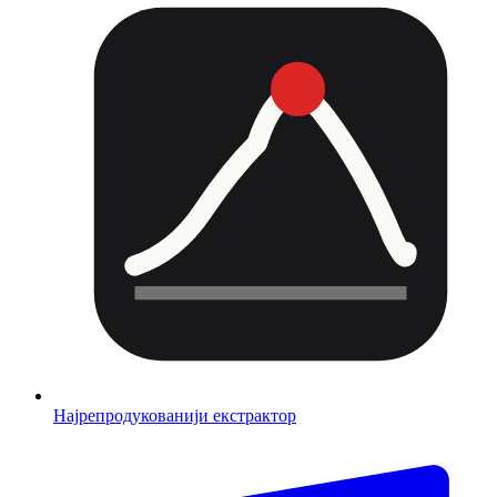
Најрепродукованији екстрактор