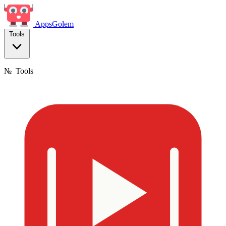
Apps
Golem
Tools
№
Tools