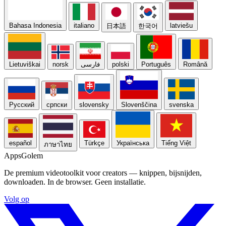
Bahasa Indonesia
italiano
latviešu
日本語
한국어
Lietuviškai
norsk
فارسی
polski
Português
Română
Русский
српски
slovensky
Slovenščina
svenska
español
Türkçe
Українська
Tiếng Việt
ภาษาไทย
Apps
Golem
De premium videotoolkit voor creators — knippen, bijsnijden,
downloaden. In de browser. Geen installatie.
Volg op