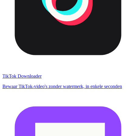
TikTok Downloader
Bewaar TikTok-video's zonder watermerk, in enkele seconden