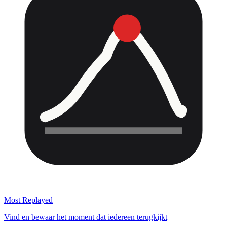
Most Replayed
Vind en bewaar het moment dat iedereen terugkijkt