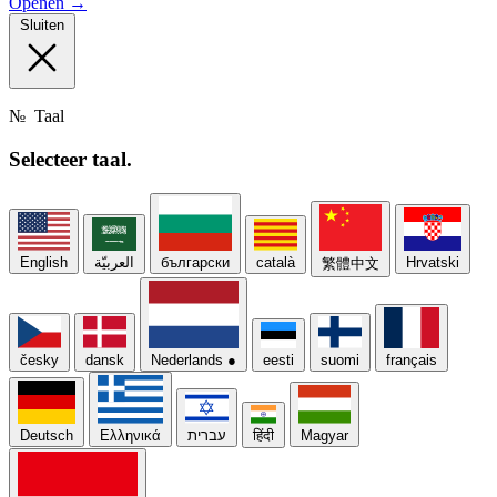
Openen →
Sluiten
№
Taal
Selecteer
taal.
English
العربيّة
български
català
Hrvatski
繁體中文
česky
dansk
Nederlands
●
eesti
suomi
français
Deutsch
Ελληνικά
עברית
हिंदी
Magyar