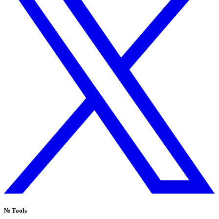
№
Tools